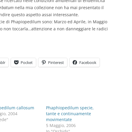
rse ricercato nelle condizioni ambientali di endemicità
arbatum
nella mia collezione non ha mai presentato il
dire questo aspetto assai interessante.
ecie di Phapiopedilum sono: Marzo ed Aprile, in Maggio
lio non toccarla…attenzione a non danneggiare le radici
blr
Pocket
Pinterest
Facebook
pedilum callosum
Phaphiopedilum specie,
gio, 2004
tante e continuamente
ede"
movimentate
5 Maggio, 2006
In "Orchids"