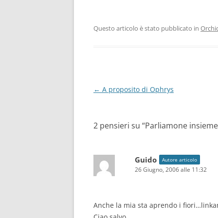
Questo articolo è stato pubblicato in
Orchi
Navigazione
←
A proposito di Ophrys
articolo
2 pensieri su “
Parliamone insieme
Guido
Autore articolo
26 Giugno, 2006 alle 11:32
Anche la mia sta aprendo i fiori…linka
Ciao salvo.