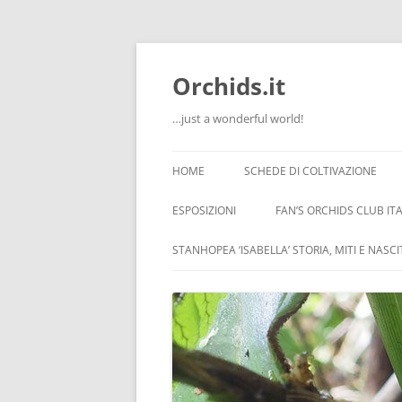
Orchids.it
…just a wonderful world!
HOME
SCHEDE DI COLTIVAZIONE
INFO
ESPOSIZIONI
FAN’S ORCHIDS CLUB ITA
LA SERRA DI GUIDO
STANHOPEA ‘ISABELLA’ STORIA, MITI E NASC