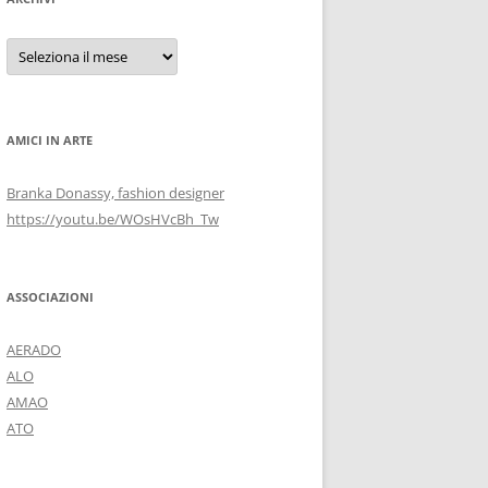
Archivi
AMICI IN ARTE
Branka Donassy, fashion designer
https://youtu.be/WOsHVcBh_Tw
ASSOCIAZIONI
AERADO
ALO
AMAO
ATO