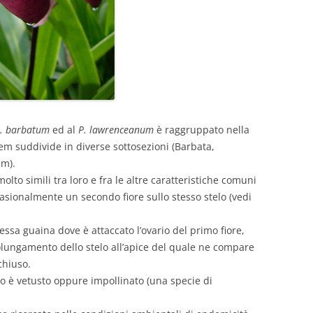
. barbatum
ed al
P. lawrenceanum
è raggruppato nella
em suddivide in diverse sottosezioni (Barbata,
um).
lto simili tra loro e fra le altre caratteristiche comuni
sionalmente un secondo fiore sullo stesso stelo (vedi
essa guaina dove è attaccato l’ovario del primo fiore,
ungamento dello stelo all’apice del quale ne compare
chiuso.
mo è vetusto oppure impollinato (una specie di