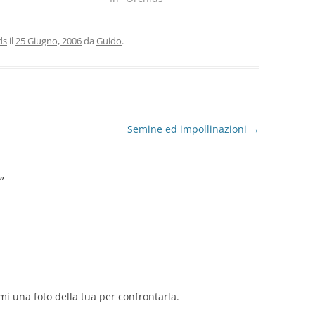
ds
il
25 Giugno, 2006
da
Guido
.
Semine ed impollinazioni
→
”
mi una foto della tua per confrontarla.