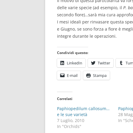
Il motivo di questa particolarità va fo
delle varie specie (ad esempio, il
P. b
secondo fiore)…sarà mia cura approfon
I mesi ideali per rinvasare questa sp
e Giugno, se sono forza a fiore è meg
integre durante le operazioni.
Condividi questo:
LinkedIn
Twitter
Tum
E-mail
Stampa
Correlati
Paphiopedilum callosum…
Paphio
e le sue varietà
28 Mag
7 Luglio, 2010
In "Sch
In "Orchids"