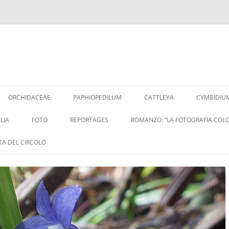
Vai
al
ORCHIDACEAE
PAPHIOPEDILUM
CATTLEYA
CYMBIDIU
contenuto
LIA
FOTO
REPORTAGES
ROMANZO: “LA FOTOGRAFIA COLO
ITA DEL CIRCOLO