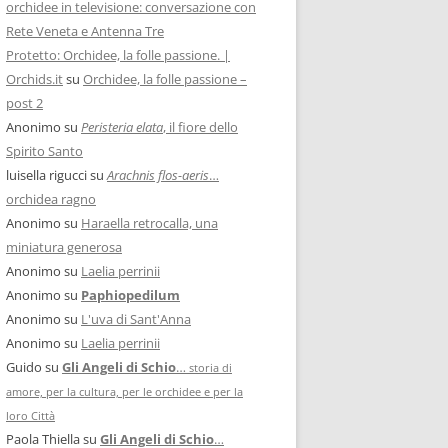
orchidee in televisione: conversazione con
Rete Veneta e Antenna Tre
Protetto: Orchidee, la folle passione. |
Orchids.it
su
Orchidee, la folle passione –
post 2
Anonimo
su
Peristeria elata
, il fiore dello
Spirito Santo
luisella rigucci
su
Arachnis flos-aeris
…
orchidea ragno
Anonimo
su
Haraella retrocalla, una
miniatura generosa
Anonimo
su
Laelia perrinii
Anonimo
su
Paphiopedilum
Anonimo
su
L'uva di Sant'Anna
Anonimo
su
Laelia perrinii
Guido
su
Gli Angeli di Schio
…
storia di
amore, per la cultura, per le orchidee e per la
loro Città
Paola Thiella
su
Gli Angeli di Schio
…