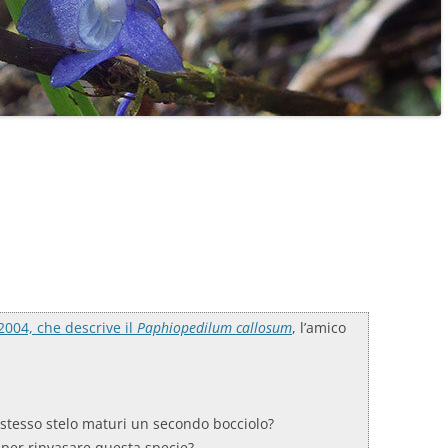
2004, che descrive il
Paphiopedilum callosum
, l’amico
lo stesso stelo maturi un secondo bocciolo?
 per rinvasare questa specie?