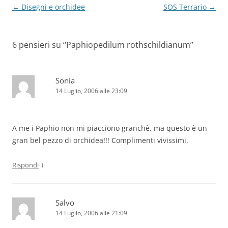
Navigazione
←
Disegni e orchidee
SOS Terrario
→
articolo
6 pensieri su “
Paphiopedilum rothschildianum
”
Sonia
14 Luglio, 2006 alle 23:09
A me i Paphio non mi piacciono granchè, ma questo è un
gran bel pezzo di orchidea!!! Complimenti vivissimi.
↓
Rispondi
Salvo
14 Luglio, 2006 alle 21:09