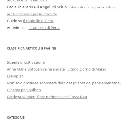
orchidee e per la loro Città
Paola Thiella
su
Gli Angeli di Schio
…
storia di amore, per la cultura,
per le orchidee e per la loro Città
Guido
su
Il capitello di Pero.
Anonimo
su
Il capitello di Pero.
CLASSIFICA ARTICOLI E PAGINE
Schede di coltivazione
Anna Maria Botticelli se nè andata l'ultimo giorno di Marzo
Esemplari
Non solo orchidee: Monstera deliciosa (pianta del pane americana)
Dinema polybulbon
Cattleya skinneri, fiore nazionale del Costa Rica
CATEGORIE