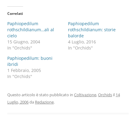
Correlati
Paphiopedilum
Paphiopedilum
rothschildianum…ali al
rothschildianum: storie
cielo
balorde
15 Giugno, 2004
4 Luglio, 2016
In "Orchids"
In "Orchids"
Paphiopedilum: buoni
ibridi
1 Febbraio, 2005
In "Orchids"
Questo articolo è stato pubblicato in
Coltivazione
,
Orchids
il
14
Luglio, 2006
da
Redazione
.