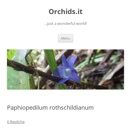
Orchids.it
…just a wonderful world!
Vai
Menu
al
contenuto
Paphiopedilum rothschildianum
6 Repliche