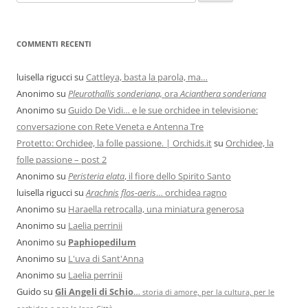
COMMENTI RECENTI
luisella rigucci
su
Cattleya, basta la parola, ma…
Anonimo
su
Pleurothallis sonderiana,
ora
Acianthera sonderiana
Anonimo
su
Guido De Vidi… e le sue orchidee in televisione:
conversazione con Rete Veneta e Antenna Tre
Protetto: Orchidee, la folle passione. | Orchids.it
su
Orchidee, la
folle passione – post 2
Anonimo
su
Peristeria elata
, il fiore dello Spirito Santo
luisella rigucci
su
Arachnis flos-aeris
… orchidea ragno
Anonimo
su
Haraella retrocalla, una miniatura generosa
Anonimo
su
Laelia perrinii
Anonimo
su
Paphiopedilum
Anonimo
su
L'uva di Sant'Anna
Anonimo
su
Laelia perrinii
Guido
su
Gli Angeli di Schio
…
storia di amore, per la cultura, per le