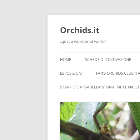
Orchids.it
…just a wonderful world!
HOME
SCHEDE DI COLTIVAZIONE
INFO
ESPOSIZIONI
FAN’S ORCHIDS CLUB ITA
LA SERRA DI GUIDO
STANHOPEA ‘ISABELLA’ STORIA, MITI E NASC