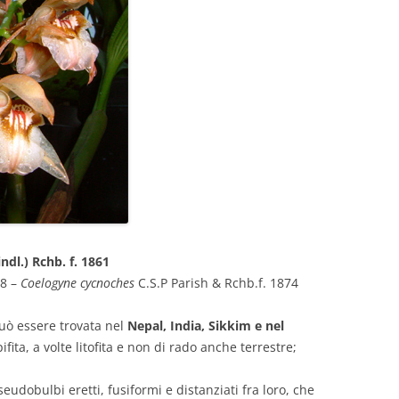
ndl.) Rchb. f. 1861
48 –
Coelogyne cycnoches
C.S.P Parish & Rchb.f. 1874
può essere trovata nel
Nepal, India, Sikkim e nel
ita, a volte litofita e non di rado anche terrestre;
udobulbi eretti, fusiformi e distanziati fra loro, che