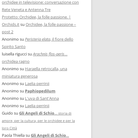
orchidee in televisione: conversazione con
Rete Veneta e Antenna Tre
Protetto: Orchidee, la folle passione. |
Orchids.it
su
Orchidee, la folle passione –
post 2
Anonimo
su
Peristeria elata
, il fiore dello
Spirito Santo
luisella rigucci
su
Arachnis flos-aeris
…
orchidea ragno
Anonimo
su
Haraella retrocalla, una
miniatura generosa
Anonimo
su
Laelia perrinii
Anonimo
su
Paphiopedilum
Anonimo
su
L'uva di Sant'Anna
Anonimo
su
Laelia perrinii
Guido
su
Gli Angeli di Schio
…
storia di
amore, per la cultura, per le orchidee e per la
loro Città
Paola Thiella
su
Gli Angeli di Schio
…