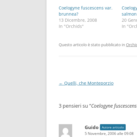
Coelogyne fuscescens var.
Coelogy
brunnea?
salmon
13 Dicembre, 2008
20 Gen
In "Orchids"
In "Orc
Questo articolo è stato pubblicato in
Orchi
Navigazione
←
Quelli, che Monteporzio
articolo
3 pensieri su “
Coelogyne fuscescens
Guido
Autore articolo
5 Novembre, 2006 alle 09:08