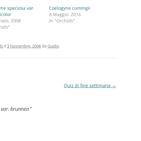
ne speciosa var.
Coelogyne cumingii
icolor
8 Maggio, 2016
naio, 2008
In "Orchids"
hids"
ds
il
3 Novembre, 2006
da
Guido
.
Quiz di fine settimana
→
 var. brunnea
”