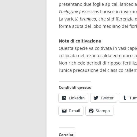
presentano due foglie apicali lanceol
Coelogyne fuscescens
fiorisce in inverno 
La varietà
brunnea
, che si differenzia 
forma acuta del lobo mediano dei fio
Note di coltivazione
Questa specie va coltivata in vasi capi
collocata nella zona calda ed ombrosa 
Non richiede periodi di riposo: fertili
l’unica precauzione del classico ralle
Condividi questo:
LinkedIn
Twitter
Tum
E-mail
Stampa
Correlati