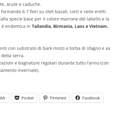
ate, acute e caduche.
formando 6-7 fiori su steli basali, corti e semi eretti.
dalla specie base per il colore marrone del labello e la
ri è endemica in
Tailandia, Birmania, Laos e Vietnam.
enti con substrato di bark misto a torba di sfagno e va
della serra.
zzazioni e bagnature regolari durante tutto l’anno (con
ntamento invernale).
blr
Pocket
Pinterest
Facebook