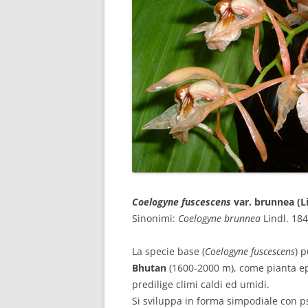
Coelogyne fuscescens
var. brunnea (Li
Sinonimi:
Coelogyne brunnea
Lindl. 18
La specie base (
Coelogyne fuscescens
) 
Bhutan
(1600-2000 m), come pianta epif
predilige climi caldi ed umidi.
Si sviluppa in forma simpodiale con pse