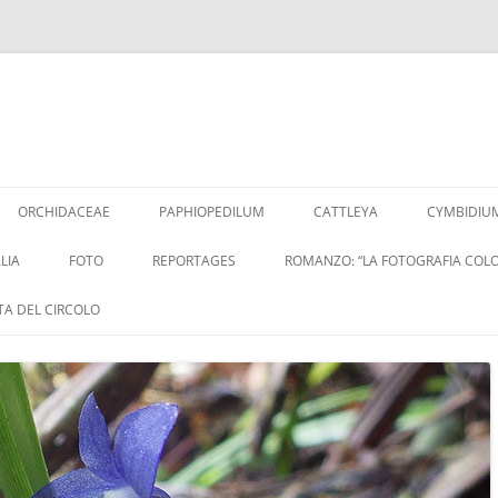
Vai
al
ORCHIDACEAE
PAPHIOPEDILUM
CATTLEYA
CYMBIDIU
contenuto
LIA
FOTO
REPORTAGES
ROMANZO: “LA FOTOGRAFIA COLO
ITA DEL CIRCOLO