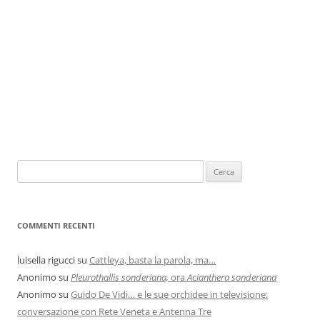
COMMENTI RECENTI
luisella rigucci
su
Cattleya, basta la parola, ma…
Anonimo
su
Pleurothallis sonderiana,
ora
Acianthera sonderiana
Anonimo
su
Guido De Vidi… e le sue orchidee in televisione:
conversazione con Rete Veneta e Antenna Tre