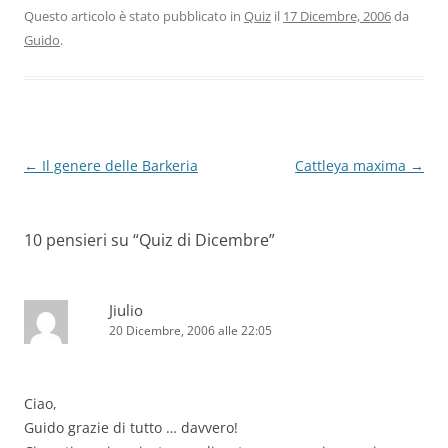
Questo articolo è stato pubblicato in
Quiz
il
17 Dicembre, 2006
da
Guido
.
Navigazione
←
Il genere delle Barkeria
Cattleya maxima
→
articolo
10 pensieri su “
Quiz di Dicembre
”
Jiulio
20 Dicembre, 2006 alle 22:05
Ciao,
Guido grazie di tutto … davvero!