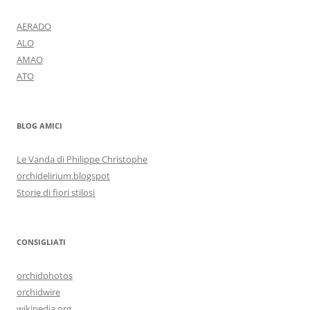
AERADO
ALO
AMAO
ATO
BLOG AMICI
Le Vanda di Philippe Christophe
orchidelirium.blogspot
Storie di fiori stilosi
CONSIGLIATI
orchidphotos
orchidwire
wikipedia.org