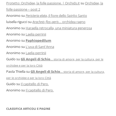
Protetto: Orchidee, la folle passione. | Orchids.it
su
Orchidee, la
folle passione – post 2
Anonimo
su
Peristeria elata
, il fiore dello Spirito Santo
luisella rigucci
su
Arachnis flos-aeris
… orchidea ragno
Anonimo
su
Haraella retrocalla, una miniatura generosa
Anonimo
su
Laelia perrinii
Anonimo
su
Paphiopedilum
Anonimo
su
L'uva di Sant'Anna
Anonimo
su
Laelia perrinii
Guido
su
Gli Angeli di Schio
…
storia di amore, per la cultura, per le
orchidee e per la loro Città
Paola Thiella
su
Gli Angeli di Schio
…
storia di amore, per la cultura,
per le orchidee e per la loro Città
Guido
su
Il capitello di Pero.
Anonimo
su
Il capitello di Pero.
CLASSIFICA ARTICOLI E PAGINE