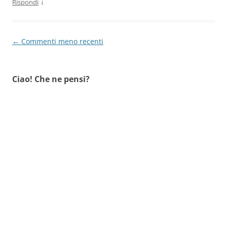
↓
Rispondi
Navigazione
← Commenti meno recenti
commenti
Ciao! Che ne pensi?