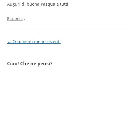
Auguri di buona Pasqua a tutti
↓
Rispondi
Navigazione
← Commenti meno recenti
commenti
Ciao! Che ne pensi?