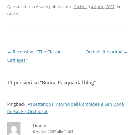
Questo articolo è stato pubblicato in
Orchids
il
4 Aprile, 2007
da
Guido
.
Navigazione
←
Recensioni: “The Classic
Orchids.it è primo
→
articolo
Cattleyas”
11 pensieri su “
Buona Pasqua dal blog
”
Pingback:
Aspettando il ritorno delle orchidee a San Donà
di Piave | Orchids.it
Gianni
8 Aprile, 2007 alle 11:04