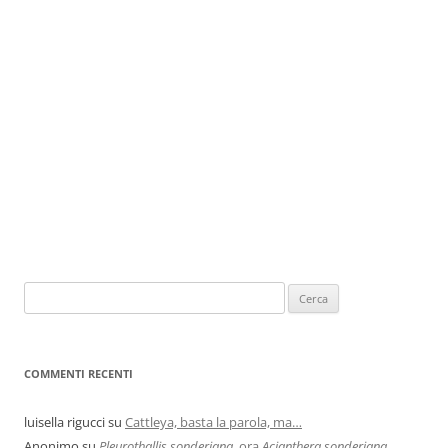
COMMENTI RECENTI
luisella rigucci
su
Cattleya, basta la parola, ma…
Anonimo
su
Pleurothallis sonderiana,
ora
Acianthera sonderiana