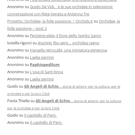
Anonimo
su
Guido De Vidi… e le sue orchidee in televisione:
conversazione con Rete Veneta e Antenna Tre
Protetto: Orchidee, la folle passione. | Orchids.it
su
Orchidee, la
folle passione – post 2
Anonimo
su
Peristeria elata
, il fiore dello Spirito Santo
luisella rigucci
su
Arachnis flos-aeris
… orchidea ragno
Anonimo
su
Haraella retrocalla, una miniatura generosa
Anonimo
su
Laelia perrinii
Anonimo
su
Paphiopedilum
Anonimo
su
L'uva di Sant'Anna
Anonimo
su
Laelia perrinii
Guido
su
Gli Angeli di Schio
…
storia di amore, per la cultura, per le
orchidee e per la loro Città
Paola Thiella
su
Gli Angeli di Schio
…
storia di amore, per la cultura,
per le orchidee e per la loro Città
Guido
su
Il capitello di Pero.
Anonimo
su
Il capitello di Pero.