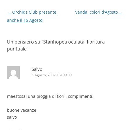
Navigazione
←
Orchids Club presente
Vanda: colori d’Agosto
→
articolo
anche il 15 Agosto
Un pensiero su “
Stanhopea oculata: fioritura
puntuale
”
Salvo
5 Agosto, 2007 alle 17:11
maestosa! una pioggia di fiori , complimenti.
buone vacanze
salvo