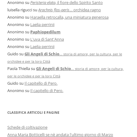
Anonimo
su
Peristeria elata
, il fiore dello Spirito Santo
luisella rigucci
su
Arachnis flos-aeris
… orchidea ragno
Anonimo
su
Haraella retrocalla, una miniatura generosa
Anonimo
su
Laelia perrinii
Anonimo
su
Paphiopedilum
Anonimo
su
L'uva di Sant'Anna
Anonimo
su
Laelia perrinii
Guido
su
Gli Angeli di Schio
…
storia di amore, per la cultura, per le
orchidee e per la loro Città
Paola Thiella
su
Gli Angeli di Schio
…
storia di amore, per la cultura,
per le orchidee e per la loro Città
Guido
su
Il capitello di Pero.
Anonimo
su
Il capitello di Pero.
CLASSIFICA ARTICOLI E PAGINE
Schede di coltivazione
Anna Maria Botticelli se nè andata l'ultimo giorno di Marzo