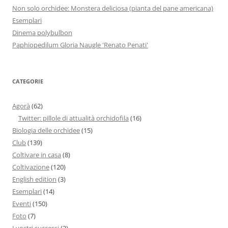
Non solo orchidee: Monstera deliciosa (pianta del pane americana)
Esemplari
Dinema polybulbon
Paphiopedilum Gloria Naugle 'Renato Penati'
CATEGORIE
Agorà
(62)
Twitter: pillole di attualità orchidofila
(16)
Biologia delle orchidee
(15)
Club
(139)
Coltivare in casa
(8)
Coltivazione
(120)
English edition
(3)
Esemplari
(14)
Eventi
(150)
Foto
(7)
I vostri successi
(2)