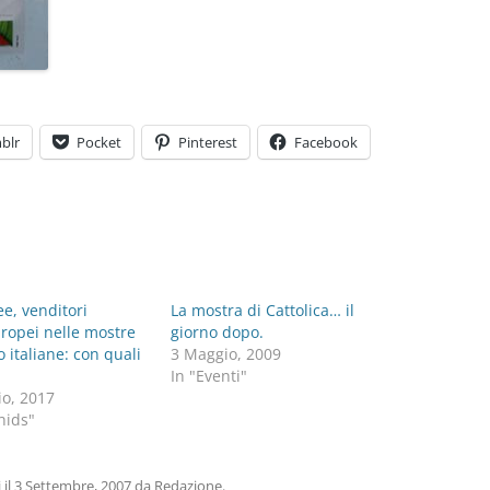
blr
Pocket
Pinterest
Facebook
e, venditori
La mostra di Cattolica… il
ropei nelle mostre
giorno dopo.
 italiane: con quali
3 Maggio, 2009
In "Eventi"
io, 2017
hids"
i
il
3 Settembre, 2007
da
Redazione
.