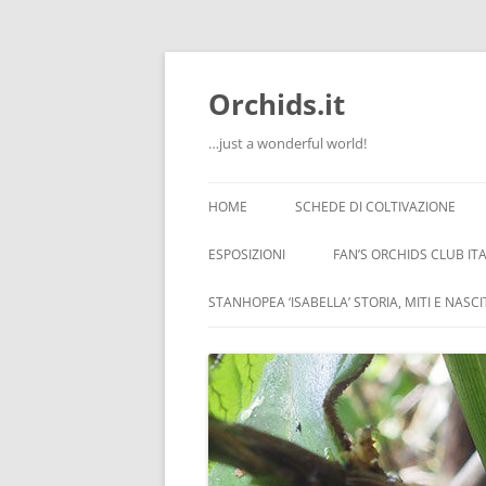
Orchids.it
…just a wonderful world!
HOME
SCHEDE DI COLTIVAZIONE
INFO
ESPOSIZIONI
FAN’S ORCHIDS CLUB ITA
LA SERRA DI GUIDO
STANHOPEA ‘ISABELLA’ STORIA, MITI E NASC