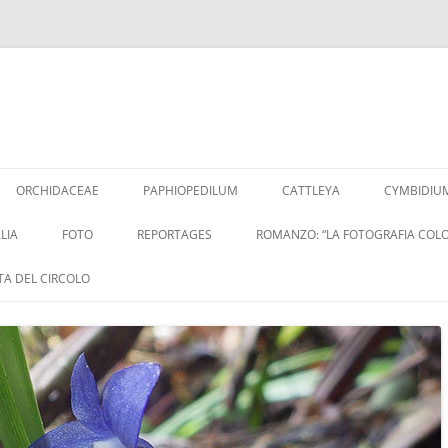
Vai
al
ORCHIDACEAE
PAPHIOPEDILUM
CATTLEYA
CYMBIDIU
contenuto
LIA
FOTO
REPORTAGES
ROMANZO: “LA FOTOGRAFIA COLO
ITA DEL CIRCOLO