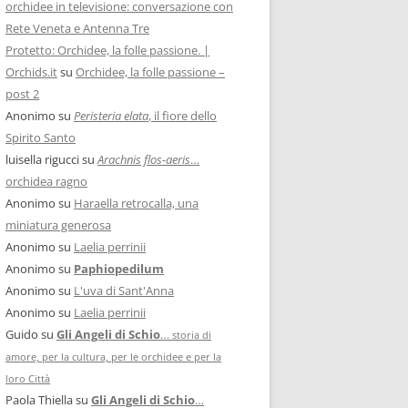
orchidee in televisione: conversazione con
Rete Veneta e Antenna Tre
Protetto: Orchidee, la folle passione. |
Orchids.it
su
Orchidee, la folle passione –
post 2
Anonimo
su
Peristeria elata
, il fiore dello
Spirito Santo
luisella rigucci
su
Arachnis flos-aeris
…
orchidea ragno
Anonimo
su
Haraella retrocalla, una
miniatura generosa
Anonimo
su
Laelia perrinii
Anonimo
su
Paphiopedilum
Anonimo
su
L'uva di Sant'Anna
Anonimo
su
Laelia perrinii
Guido
su
Gli Angeli di Schio
…
storia di
amore, per la cultura, per le orchidee e per la
loro Città
Paola Thiella
su
Gli Angeli di Schio
…