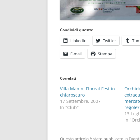
Condividi questo:
LinkedIn
Twitter
Tum
E-mail
Stampa
Correlati
Villa Manin: Floreal Fest in
Orchide
chiaroscuro
extraeu
17 Settembre, 2007
mercato
In "Club"
regole?
13 Lugl
In "Orc
Questo articolo è stato pubblicato in
Event