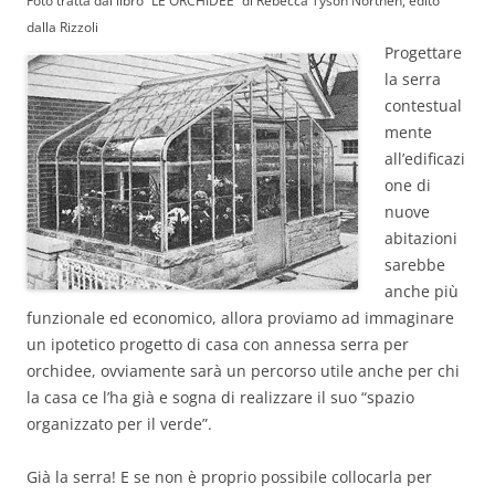
Foto tratta dal libro “LE ORCHIDEE” di Rebecca Tyson Northen, edito
dalla Rizzoli
Progettare
la serra
contestual
mente
all’edificazi
one di
nuove
abitazioni
sarebbe
anche più
funzionale ed economico, allora proviamo ad immaginare
un ipotetico progetto di casa con annessa serra per
orchidee, ovviamente sarà un percorso utile anche per chi
la casa ce l’ha già e sogna di realizzare il suo “spazio
organizzato per il verde”.
Già la serra! E se non è proprio possibile collocarla per