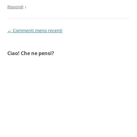
↓
Rispondi
Navigazione
← Commenti meno recenti
commenti
Ciao! Che ne pensi?