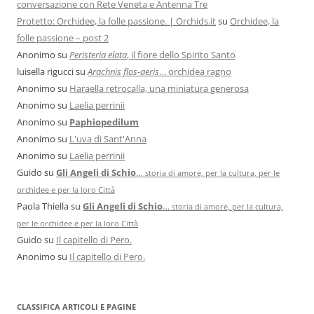
conversazione con Rete Veneta e Antenna Tre
Protetto: Orchidee, la folle passione. | Orchids.it
su
Orchidee, la
folle passione – post 2
Anonimo
su
Peristeria elata
, il fiore dello Spirito Santo
luisella rigucci
su
Arachnis flos-aeris
… orchidea ragno
Anonimo
su
Haraella retrocalla, una miniatura generosa
Anonimo
su
Laelia perrinii
Anonimo
su
Paphiopedilum
Anonimo
su
L'uva di Sant'Anna
Anonimo
su
Laelia perrinii
Guido
su
Gli Angeli di Schio
…
storia di amore, per la cultura, per le
orchidee e per la loro Città
Paola Thiella
su
Gli Angeli di Schio
…
storia di amore, per la cultura,
per le orchidee e per la loro Città
Guido
su
Il capitello di Pero.
Anonimo
su
Il capitello di Pero.
CLASSIFICA ARTICOLI E PAGINE