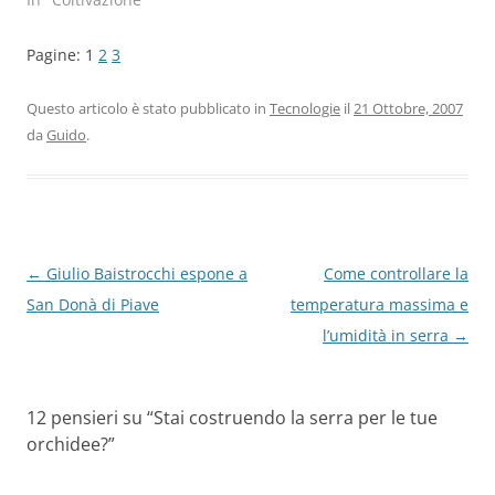
Pagine:
1
2
3
Questo articolo è stato pubblicato in
Tecnologie
il
21 Ottobre, 2007
da
Guido
.
Navigazione
←
Giulio Baistrocchi espone a
Come controllare la
articolo
San Donà di Piave
temperatura massima e
l’umidità in serra
→
12 pensieri su “
Stai costruendo la serra per le tue
orchidee?
”