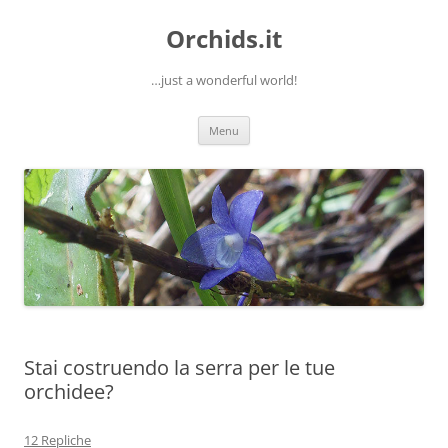
Orchids.it
…just a wonderful world!
Vai
Menu
al
contenuto
Stai costruendo la serra per le tue
orchidee?
12 Repliche