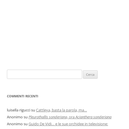
COMMENTI RECENTI
luisella rigucci
su
Cattleya, basta la parola, ma…
Anonimo
su
Pleurothallis sonderiana,
ora
Acianthera sonderiana
Anonimo
su
Guido De Vidi… e le sue orchidee in televisione: