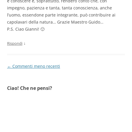
e conoscere e, soprattutto, renderti conto che, con
impegno, pazienza e tanta, tanta conoscienza, anche
l’uomo, essendone parte integrante, può contribuire ai
capolavari della natura… Grazie Maestro Guido…
P.S. Ciao Gianni! 🙂
↓
Rispondi
Navigazione
← Commenti meno recenti
commenti
Ciao! Che ne pensi?