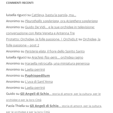
COMMENTI RECENTI
luisella rigucci
su
Cattleya, basta la parola, ma…
Anonimo
su
Pleurothallis sonderiana,
ora
Acianthera sonderiana
Anonimo
su
Guido De Vidi… e le sue orchidee in televisione:
conversazione con Rete Veneta e Antenna Tre
Protetto: Orchidee, la folle passione. | Orchids.it
su
Orchidee, la
folle passione – post 2
Anonimo
su
Peristeria elata
, il fiore dello Spirito Santo
luisella rigucci
su
Arachnis flos-aeris
… orchidea ragno
Anonimo
su
Haraella retrocalla, una miniatura generosa
Anonimo
su
Laelia perrinii
Anonimo
su
Paphiopedilum
Anonimo
su
L'uva di Sant'Anna
Anonimo
su
Laelia perrinii
Guido
su
Gli Angeli di Schio
…
storia di amore, per la cultura, per le
orchidee e per la loro Città
Paola Thiella
su
Gli Angeli di Schio
…
storia di amore, per la cultura,
per le orchidee e per la loro Città