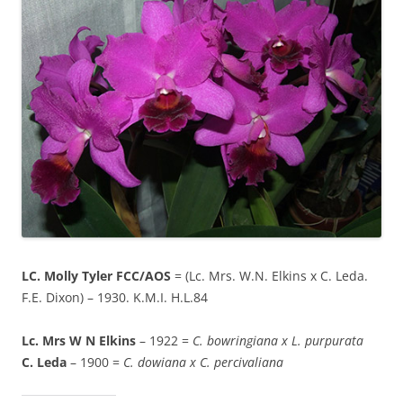
LC. Molly Tyler FCC/AOS
= (Lc. Mrs. W.N. Elkins x C. Leda.
F.E. Dixon) – 1930. K.M.I. H.L.84
Lc. Mrs W N Elkins
– 1922 =
C. bowringiana x L. purpurata
C. Leda
– 1900 =
C. dowiana x C. percivaliana