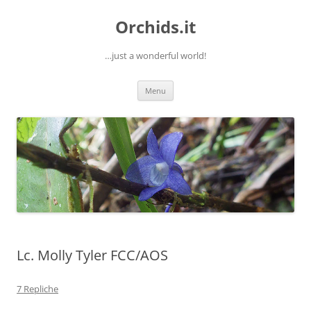
Orchids.it
…just a wonderful world!
Vai
Menu
al
contenuto
Lc. Molly Tyler FCC/AOS
7 Repliche