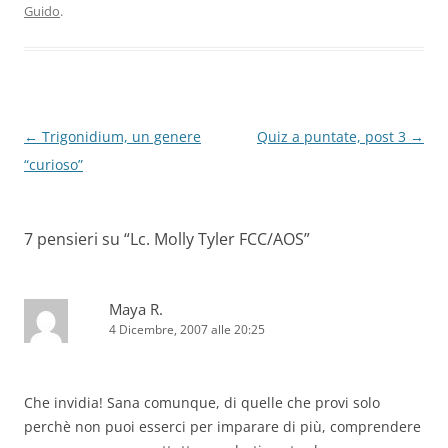
Guido
.
Navigazione
←
Trigonidium, un genere
Quiz a puntate, post 3
→
articolo
“curioso”
7 pensieri su “
Lc. Molly Tyler FCC/AOS
”
Maya R.
4 Dicembre, 2007 alle 20:25
Che invidia! Sana comunque, di quelle che provi solo
perchè non puoi esserci per imparare di più, comprendere