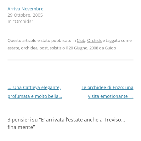
Arriva Novembre
29 Ottobre, 2005
In "Orchids"
Questo articolo è stato pubblicato in
Club
,
Orchids
e taggato come
estate
,
orchidea
,
post
,
solstizio
il
20 Giugno, 2008
da
Guido
Navigazione
←
Una Cattleya elegante,
Le orchidee di Enzo: una
articolo
profumata e molto bella…
visita emozionante
→
3 pensieri su “
E’ arrivata l’estate anche a Treviso…
finalmente
”