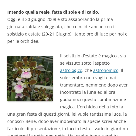
Intendo quella reale, fatta di sole e di caldo.
Oggi è il 20 giugno 2008 e sto assaporando la prima
giornata calda e soleggiata, che coincide anche con il
solstizio d’estate (20-21 Giugno)…tante ore di luce per noi e
per le orchidee.
Il solstizio d’estate è magico , sia
se vissuto sotto l’aspetto
astrologico
, che
astronomico
. Il
sole sembra non voglia mai
tramontare, nemmeno dopo aver
incontrato la luna ed allora
godiamoci questa combinazione
magica. L’orchidea della foto fa
una gran festa di questi giorni, lei vuole tantissima luce, la
conosci? Bene, dopo aver indovinato la specie scrivi anche
l’articolo di presentazione, io faccio festa… vado in giardino
a godermi la notte non notte. Hai capito bene, sarai tu