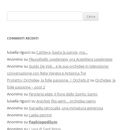
COMMENTI RECENTI
luisella rigucci
su
Cattleya, basta la parola, ma…
Anonimo
su
Pleurothallis sonderiana,
ora
Acianthera sonderiana
Anonimo
su
Guido De Vidi… e le sue orchidee in televisione:
conversazione con Rete Veneta e Antenna Tre
Protetto: Orchidee, la folle passione. | Orchids.it
su
Orchidee, la
folle passione – post 2
Anonimo
su
Peristeria elata
, il fiore dello Spirito Santo
luisella rigucci
su
Arachnis flos-aeris
… orchidea ragno
Anonimo
su
Haraella retrocalla, una miniatura generosa
Anonimo
su
Laelia perrinii
Anonimo
su
Paphiopedilum
Anonimo
su
L'uva di Sant'Anna