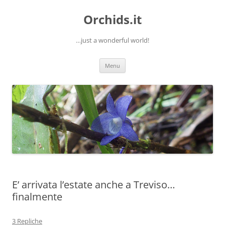
Orchids.it
…just a wonderful world!
Vai
Menu
al
contenuto
E’ arrivata l’estate anche a Treviso…
finalmente
3 Repliche