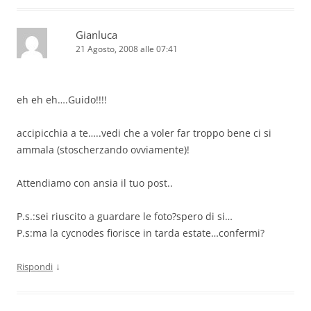
Gianluca
21 Agosto, 2008 alle 07:41
eh eh eh….Guido!!!!
accipicchia a te…..vedi che a voler far troppo bene ci si
ammala (stoscherzando ovviamente)!
Attendiamo con ansia il tuo post..
P.s.:sei riuscito a guardare le foto?spero di si…
P.s:ma la cycnodes fiorisce in tarda estate…confermi?
↓
Rispondi