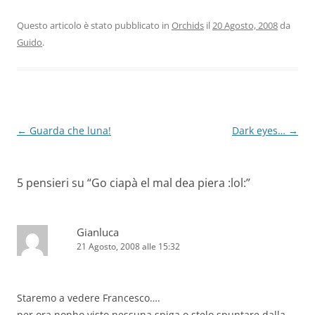
Questo articolo è stato pubblicato in
Orchids
il
20 Agosto, 2008
da
Guido
.
Navigazione
←
Guarda che luna!
Dark eyes…
→
articolo
5 pensieri su “
Go ciapà el mal dea piera :lol:
”
Gianluca
21 Agosto, 2008 alle 15:32
Staremo a vedere Francesco….
per ora nonho visto nessuna spiga o stelo spuntare dalla