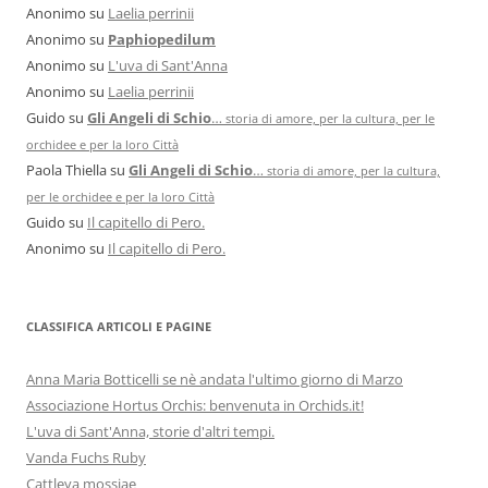
Anonimo
su
Laelia perrinii
Anonimo
su
Paphiopedilum
Anonimo
su
L'uva di Sant'Anna
Anonimo
su
Laelia perrinii
Guido
su
Gli Angeli di Schio
…
storia di amore, per la cultura, per le
orchidee e per la loro Città
Paola Thiella
su
Gli Angeli di Schio
…
storia di amore, per la cultura,
per le orchidee e per la loro Città
Guido
su
Il capitello di Pero.
Anonimo
su
Il capitello di Pero.
CLASSIFICA ARTICOLI E PAGINE
Anna Maria Botticelli se nè andata l'ultimo giorno di Marzo
Associazione Hortus Orchis: benvenuta in Orchids.it!
L'uva di Sant'Anna, storie d'altri tempi.
Vanda Fuchs Ruby
Cattleya mossiae