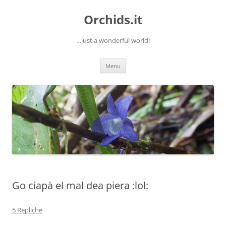
Orchids.it
…just a wonderful world!
Vai
Menu
al
contenuto
Go ciapà el mal dea piera :lol:
5 Repliche