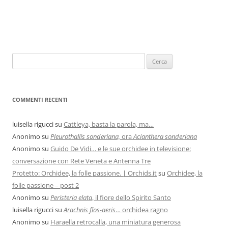
COMMENTI RECENTI
luisella rigucci
su
Cattleya, basta la parola, ma…
Anonimo
su
Pleurothallis sonderiana,
ora
Acianthera sonderiana
Anonimo
su
Guido De Vidi… e le sue orchidee in televisione:
conversazione con Rete Veneta e Antenna Tre
Protetto: Orchidee, la folle passione. | Orchids.it
su
Orchidee, la
folle passione – post 2
Anonimo
su
Peristeria elata
, il fiore dello Spirito Santo
luisella rigucci
su
Arachnis flos-aeris
… orchidea ragno
Anonimo
su
Haraella retrocalla, una miniatura generosa