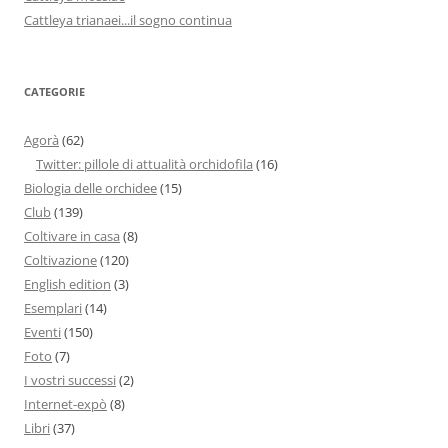
Cattleya trianaei...il sogno continua
CATEGORIE
Agorà
(62)
Twitter: pillole di attualità orchidofila
(16)
Biologia delle orchidee
(15)
Club
(139)
Coltivare in casa
(8)
Coltivazione
(120)
English edition
(3)
Esemplari
(14)
Eventi
(150)
Foto
(7)
I vostri successi
(2)
Internet-expò
(8)
Libri
(37)