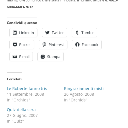
mio figlio vi comunico che è stata rinnovata, il numero attuale è:
4023-
6004-6683-7632
Condividi questo:
LinkedIn
Twitter
Tumblr
Pocket
Pinterest
Facebook
E-mail
Stampa
Correlati
Le Roberte fanno tris
Ringraziamenti misti
11 Settembre, 2008
26 Agosto, 2008
In "Orchids"
In "Orchids"
Quiz della sera
27 Giugno, 2007
In "Quiz"