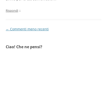
↓
Rispondi
Navigazione
← Commenti meno recenti
commenti
Ciao! Che ne pensi?