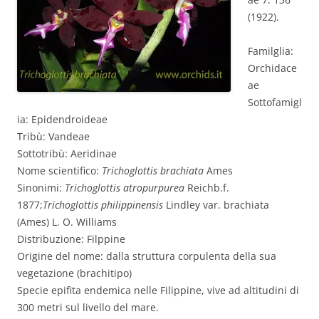
(1922).
Familglia:
Orchidace
ae
Sottofamigl
ia: Epidendroideae
Tribù: Vandeae
Sottotribù: Aeridinae
Nome scientifico:
Trichoglottis brachiata
Ames
Sinonimi:
Trichoglottis atropurpurea
Reichb.f.
1877;
Trichoglottis philippinensis
Lindley var. brachiata
(Ames) L. O. Williams
Distribuzione: Filppine
Origine del nome: dalla struttura corpulenta della sua
vegetazione (brachitipo)
Specie epifita endemica nelle Filippine, vive ad altitudini di
300 metri sul livello del mare.