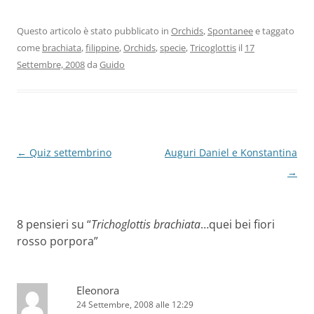
Questo articolo è stato pubblicato in
Orchids
,
Spontanee
e taggato
come
brachiata
,
filippine
,
Orchids
,
specie
,
Tricoglottis
il
17
Settembre, 2008
da
Guido
Navigazione
←
Quiz settembrino
Auguri Daniel e Konstantina
articolo
→
8 pensieri su “
Trichoglottis brachiata
…quei bei fiori
rosso porpora
”
Eleonora
24 Settembre, 2008 alle 12:29