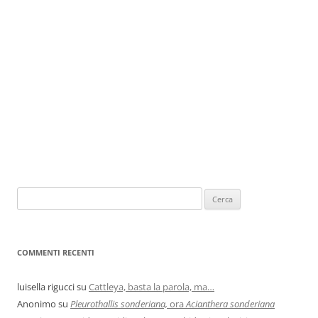
COMMENTI RECENTI
luisella rigucci
su
Cattleya, basta la parola, ma…
Anonimo
su
Pleurothallis sonderiana,
ora
Acianthera sonderiana