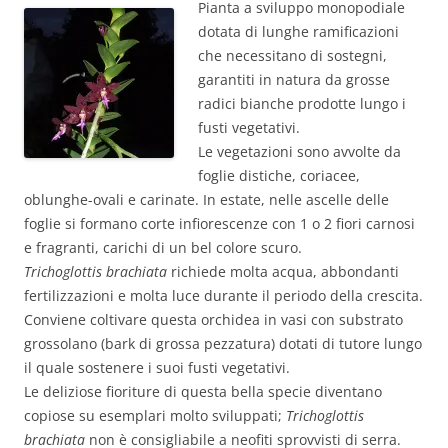
Pianta a sviluppo monopodiale
dotata di lunghe ramificazioni
che necessitano di sostegni,
garantiti in natura da grosse
radici bianche prodotte lungo i
fusti vegetativi.
Le vegetazioni sono avvolte da
foglie distiche, coriacee,
oblunghe-ovali e carinate. In estate, nelle ascelle delle
foglie si formano corte infiorescenze con 1 o 2 fiori carnosi
e fragranti, carichi di un bel colore scuro.
Trichoglottis brachiata
richiede molta acqua, abbondanti
fertilizzazioni e molta luce durante il periodo della crescita.
Conviene coltivare questa orchidea in vasi con substrato
grossolano (bark di grossa pezzatura) dotati di tutore lungo
il quale sostenere i suoi fusti vegetativi.
Le deliziose fioriture di questa bella specie diventano
copiose su esemplari molto sviluppati;
Trichoglottis
brachiata
non è consigliabile a neofiti sprovvisti di serra.