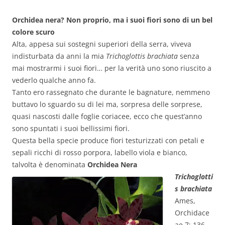
Orchidea nera? Non proprio, ma i suoi fiori sono di un bel
colore scuro
Alta, appesa sui sostegni superiori della serra, viveva
indisturbata da anni la mia
Trichoglottis brachiata
senza
mai mostrarmi i suoi fiori… per la verità uno sono riuscito a
vederlo qualche anno fa.
Tanto ero rassegnato che durante le bagnature, nemmeno
buttavo lo sguardo su di lei ma, sorpresa delle sorprese,
quasi nascosti dalle foglie coriacee, ecco che quest’anno
sono spuntati i suoi bellissimi fiori.
Questa bella specie produce fiori testurizzati con petali e
sepali ricchi di rosso porpora, labello viola e bianco,
talvolta è denominata
Orchidea Nera
Trichoglotti
s brachiata
Ames,
Orchidace
ae 7: 136