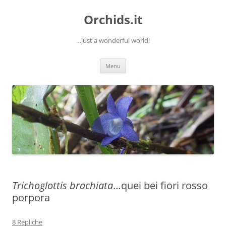
Orchids.it
…just a wonderful world!
Vai
Menu
al
contenuto
Trichoglottis brachiata
…quei bei fiori rosso
porpora
8 Repliche