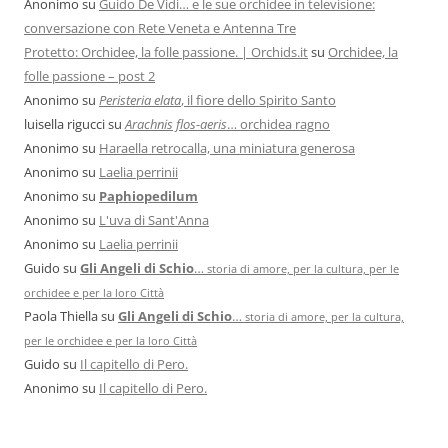
Anonimo
su
Guido De Vidi… e le sue orchidee in televisione:
conversazione con Rete Veneta e Antenna Tre
Protetto: Orchidee, la folle passione. | Orchids.it
su
Orchidee, la
folle passione – post 2
Anonimo
su
Peristeria elata
, il fiore dello Spirito Santo
luisella rigucci
su
Arachnis flos-aeris
… orchidea ragno
Anonimo
su
Haraella retrocalla, una miniatura generosa
Anonimo
su
Laelia perrinii
Anonimo
su
Paphiopedilum
Anonimo
su
L'uva di Sant'Anna
Anonimo
su
Laelia perrinii
Guido
su
Gli Angeli di Schio
…
storia di amore, per la cultura, per le
orchidee e per la loro Città
Paola Thiella
su
Gli Angeli di Schio
…
storia di amore, per la cultura,
per le orchidee e per la loro Città
Guido
su
Il capitello di Pero.
Anonimo
su
Il capitello di Pero.