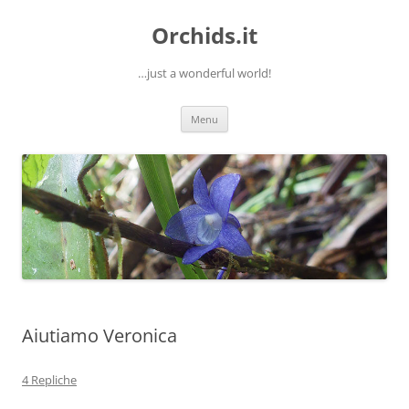
Orchids.it
…just a wonderful world!
Vai
Menu
al
contenuto
Aiutiamo Veronica
4 Repliche