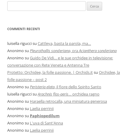
COMMENTI RECENTI
luisella rigucci
su
Cattleya, basta la parola, ma…
Anonimo
su
Pleurothallis sonderiana,
ora
Acianthera sonderiana
Anonimo
su
Guido De Vidi… e le sue orchidee in televisione:
conversazione con Rete Veneta e Antenna Tre
Protetto: Orchidee, la folle passione. | Orchids.it
su
Orchidee, la
folle passione – post 2
Anonimo
su
Peristeria elata
, il fiore dello Spirito Santo
luisella rigucci
su
Arachnis flos-aeris
… orchidea ragno
Anonimo
su
Haraella retrocalla, una miniatura generosa
Anonimo
su
Laelia perrinii
Anonimo
su
Paphiopedilum
Anonimo
su
L'uva di Sant'Anna
Anonimo
su
Laelia perrinii