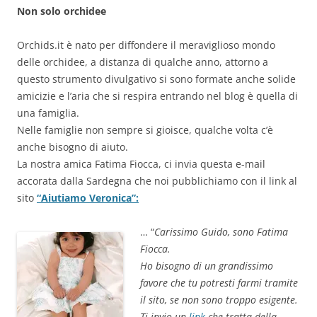
Non solo orchidee
Orchids.it è nato per diffondere il meraviglioso mondo
delle orchidee, a distanza di qualche anno, attorno a
questo strumento divulgativo si sono formate anche solide
amicizie e l’aria che si respira entrando nel blog è quella di
una famiglia.
Nelle famiglie non sempre si gioisce, qualche volta c’è
anche bisogno di aiuto.
La nostra amica Fatima Fiocca, ci invia questa e-mail
accorata dalla Sardegna che noi pubblichiamo con il link al
sito
“Aiutiamo Veronica”:
… “
Carissimo Guido, sono Fatima
Fiocca.
Ho bisogno di un grandissimo
favore che tu potresti farmi tramite
il sito, se non sono troppo esigente.
Ti invio un
link
che tratta della