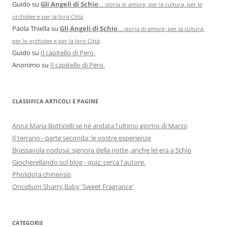
Guido
su
Gli Angeli di Schio
…
storia di amore, per la cultura, per le
orchidee e per la loro Città
Paola Thiella
su
Gli Angeli di Schio
…
storia di amore, per la cultura,
per le orchidee e per la loro Città
Guido
su
Il capitello di Pero.
Anonimo
su
Il capitello di Pero.
CLASSIFICA ARTICOLI E PAGINE
Anna Maria Botticelli se nè andata l'ultimo giorno di Marzo
Il terrario - parte seconda: le vostre esperienze
Brassavola nodosa: signora della notte, anche lei era a Schio
Giocherellando sul blog - quiz: cerca l'autore.
Pholidota chinensis
Oncidium Sharry Baby 'Sweet Fragrance'
CATEGORIE