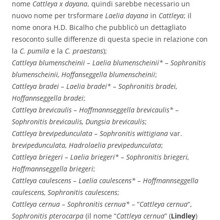
nome
Cattleya x dayana
, quindi sarebbe necessario un
nuovo nome per trsformare
Laelia dayana
in
Cattleya
; il
nome onora H.D. Bicalho che pubblicò un dettagliato
resoconto sulle differenze di questa specie in relazione con
la
C. pumila
e la
C. praestans
);
Cattleya blumenscheinii – Laelia blumenscheinii* – Sophronitis
blumenscheinii, Hoffanseggella blumenscheinii
;
Cattleya bradei – Laelia bradei* – Sophronitis bradei,
Hoffannseggella bradei
;
Cattleya brevicaulis – Hoffmannseggella brevicaulis* –
Sophronitis brevicaulis, Dungsia brevicaulis
;
Cattleya brevipedunculata – Sophronitis wittigiana
var.
brevipedunculata, Hadrolaelia previpedunculata
;
Cattleya briegeri – Laelia briegeri* – Sophronitis briegeri,
Hoffmannseggella briegeri
;
Cattleya caulescens – Laelia caulescens* – Hoffmannseggella
caulescens, Sophronitis caulescens
;
Cattleya cernua – Sophronitis cernua*
– “
Cattleya cernua
“,
Sophronitis pterocarpa
(il nome “
Cattleya cernua
” (
Lindley
)