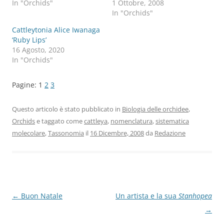
In "Orchids"
1 Ottobre, 2008
In "Orchids"
Cattleytonia Alice Iwanaga
‘Ruby Lips’
16 Agosto, 2020
In "Orchids"
Pagine:
1
2
3
Questo articolo è stato pubblicato in
Biologia delle orchidee
,
Orchids
e taggato come
cattleya
,
nomenclatura
,
sistematica
molecolare
,
Tassonomia
il
16 Dicembre, 2008
da
Redazione
Navigazione
←
Buon Natale
Un artista e la sua
Stanhopea
articolo
→