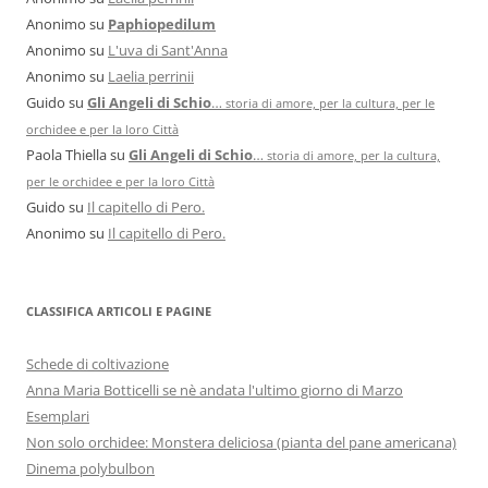
Anonimo
su
Paphiopedilum
Anonimo
su
L'uva di Sant'Anna
Anonimo
su
Laelia perrinii
Guido
su
Gli Angeli di Schio
…
storia di amore, per la cultura, per le
orchidee e per la loro Città
Paola Thiella
su
Gli Angeli di Schio
…
storia di amore, per la cultura,
per le orchidee e per la loro Città
Guido
su
Il capitello di Pero.
Anonimo
su
Il capitello di Pero.
CLASSIFICA ARTICOLI E PAGINE
Schede di coltivazione
Anna Maria Botticelli se nè andata l'ultimo giorno di Marzo
Esemplari
Non solo orchidee: Monstera deliciosa (pianta del pane americana)
Dinema polybulbon