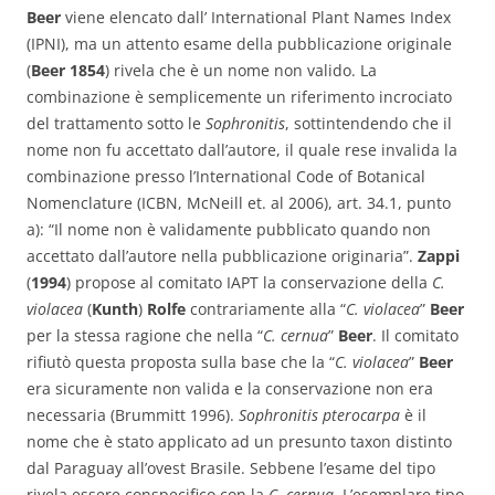
Beer
viene elencato dall’ International Plant Names Index
(IPNI), ma un attento esame della pubblicazione originale
(
Beer 1854
) rivela che è un nome non valido. La
combinazione è semplicemente un riferimento incrociato
del trattamento sotto le
Sophronitis
, sottintendendo che il
nome non fu accettato dall’autore, il quale rese invalida la
combinazione presso l’International Code of Botanical
Nomenclature (ICBN, McNeill et. al 2006), art. 34.1, punto
a): “Il nome non è validamente pubblicato quando non
accettato dall’autore nella pubblicazione originaria”.
Zappi
(
1994
) propose al comitato IAPT la conservazione della
C.
violacea
(
Kunth
)
Rolfe
contrariamente alla “
C. violacea
”
Beer
per la stessa ragione che nella “
C. cernua
”
Beer
. Il comitato
rifiutò questa proposta sulla base che la “
C. violacea
”
Beer
era sicuramente non valida e la conservazione non era
necessaria (Brummitt 1996).
Sophronitis pterocarpa
è il
nome che è stato applicato ad un presunto taxon distinto
dal Paraguay all’ovest Brasile. Sebbene l’esame del tipo
rivela essere conspecifico con la
C. cernua
. L’esemplare tipo