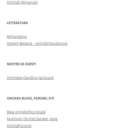
Orchids Miniature
LETTERATURA
Richardiana
Robert-Bedard – orchids/bookstore
MOSTRE ED EVENTI
Orchidee Giardino Jacquard
ORCHIDS BLOGS, FORUMS, SITI
Blog orchidofilos brasil
Martine’s Orchid Garden, blog
OrchidForums