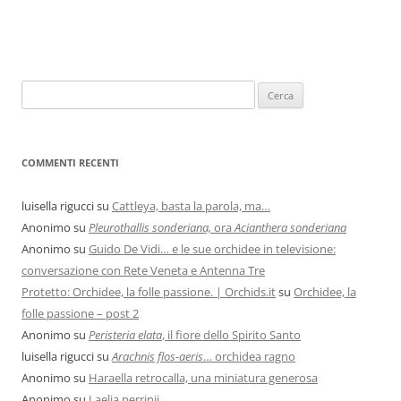
COMMENTI RECENTI
luisella rigucci
su
Cattleya, basta la parola, ma…
Anonimo
su
Pleurothallis sonderiana,
ora
Acianthera sonderiana
Anonimo
su
Guido De Vidi… e le sue orchidee in televisione:
conversazione con Rete Veneta e Antenna Tre
Protetto: Orchidee, la folle passione. | Orchids.it
su
Orchidee, la
folle passione – post 2
Anonimo
su
Peristeria elata
, il fiore dello Spirito Santo
luisella rigucci
su
Arachnis flos-aeris
… orchidea ragno
Anonimo
su
Haraella retrocalla, una miniatura generosa
Anonimo
su
Laelia perrinii