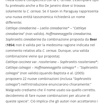
fu prelevato anche a Rio De Janeiro dove si trovava
solamente la
C. cernua
. Se il taxon in Paraguay rappresenta
una nuova entità tassonomica richiederà un nome
differente;
Cattleya cinnabarina – Laelia cinnabarina*
– “
Cattleya
cinnabarina
” (non valido),
Hoffmannseggella cinnabarina,
Sophronitis cinnabarina
(la combinazione proposta da
Beer
(
1854
) non è valida per la medesima ragione indicata nel
commento relativo alla
C. cernua
. Dunque, una valida
combinazione viene qui proposta);
Cattleya coccinea
var.
rossiteriana
–
Sophronitis rossiteriana
*;
Cattleya colnagoi – Hoffmannseggella colnagoi*
– “
Sophronitis
colnagoi
” (non valido) (quando Baptista e al. (2005)
proposero 22 nuove combinazioni (inclusa “
Sophronitis
colnagoi
“) nell’introduzione enunciarono chiaramente:”
Malgrado crediamo che il nome usato sia quello corretto,
decidemmo di fare nuove combinazioni per alcune di
queste specie”. Ciò implica che gli autori non accettarono i