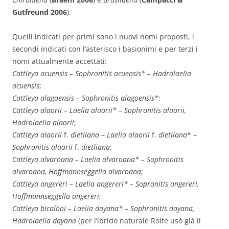
Gutfreund 2006
).
Quelli indicati per primi sono i nuovi nomi proposti, i
secondi indicati con l’asterisco i basionimi e per terzi i
nomi attualmente accettati:
Cattleya acuensis – Sophronitis acuensis* – Hadrolaelia
acuensis
;
Cattleya alagoensis – Sophronitis alagoensis*
;
Cattleya alaorii – Laelia alaorii* – Sophronitis alaorii,
Hadrolaelia alaorii
;
Cattleya alaorii
f.
dietliana
–
Laelia alaorii
f.
dietliana
* –
Sophronitis alaorii
f.
dietliana
;
Cattleya alvaroana – Laelia alvaroana* – Sophronitis
alvaroana, Hoffmannseggella alvaroana
;
Cattleya angereri – Laelia angereri* – Sopronitis angereri,
Hoffmannseggella angereri
;
Cattleya bicalhoi – Laelia dayana* – Sophronitis dayana,
Hadrolaelia dayana
(per l’ibrido naturale Rolfe usò già il