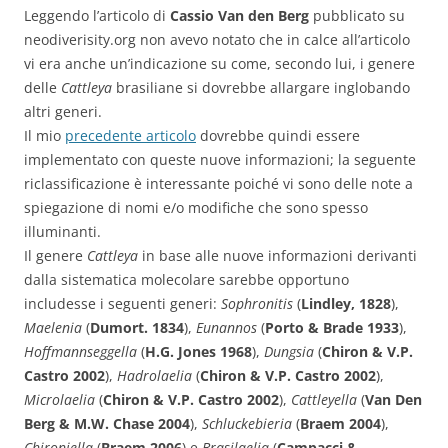
Leggendo l’articolo di
Cassio Van den Berg
pubblicato su
neodiverisity.org non avevo notato che in calce all’articolo
vi era anche un’indicazione su come, secondo lui, i genere
delle
Cattleya
brasiliane si dovrebbe allargare inglobando
altri generi.
Il mio
precedente articolo
dovrebbe quindi essere
implementato con queste nuove informazioni; la seguente
riclassificazione è interessante poiché vi sono delle note a
spiegazione di nomi e/o modifiche che sono spesso
illuminanti.
Il genere
Cattleya
in base alle nuove informazioni derivanti
dalla sistematica molecolare sarebbe opportuno
includesse i seguenti generi:
Sophronitis
(
Lindley, 1828
),
Maelenia
(
Dumort. 1834
),
Eunannos
(
Porto & Brade 1933
),
Hoffmannseggella
(
H.G. Jones 1968
),
Dungsia
(
Chiron & V.P.
Castro 2002
),
Hadrolaelia
(
Chiron & V.P. Castro 2002
),
Microlaelia
(
Chiron & V.P. Castro 2002
),
Cattleyella
(
Van Den
Berg & M.W. Chase 2004
),
Schluckebieria
(
Braem 2004
),
Chironiella
(
Braem 2006
) e
Brasilaelia
(
Campacci &