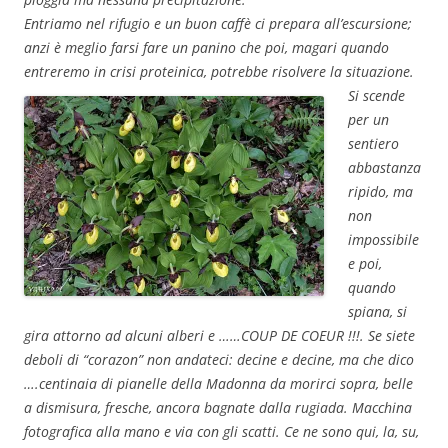
Entriamo nel rifugio e un buon caffè ci prepara all’escursione;
anzi è meglio farsi fare un panino che poi, magari quando
entreremo in crisi proteinica, potrebbe risolvere la situazione.
Si scende
per un
sentiero
abbastanza
ripido, ma
non
impossibile
e poi,
quando
spiana, si
gira attorno ad alcuni alberi e ……COUP DE COEUR !!!. Se siete
deboli di “corazon” non andateci: decine e decine, ma che dico
….centinaia di pianelle della Madonna da morirci sopra, belle
a dismisura, fresche, ancora bagnate dalla rugiada. Macchina
fotografica alla mano e via con gli scatti. Ce ne sono qui, la, su,