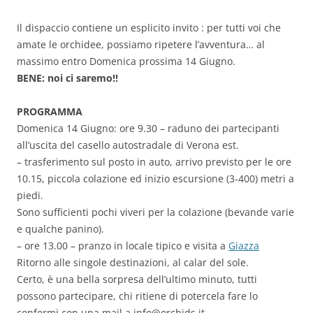
Il dispaccio contiene un esplicito invito : per tutti voi che
amate le orchidee, possiamo ripetere l’avventura… al
massimo entro Domenica prossima 14 Giugno.
BENE: noi ci saremo!!
PROGRAMMA
Domenica 14 Giugno: ore 9.30 – raduno dei partecipanti
all’uscita del casello autostradale di Verona est.
– trasferimento sul posto in auto, arrivo previsto per le ore
10.15, piccola colazione ed inizio escursione (3-400) metri a
piedi.
Sono sufficienti pochi viveri per la colazione (bevande varie
e qualche panino).
– ore 13.00 – pranzo in locale tipico e visita a
Giazza
Ritorno alle singole destinazioni, al calar del sole.
Certo, è una bella sorpresa dell’ultimo minuto, tutti
possono partecipare, chi ritiene di potercela fare lo
confermi con una mail a info@orchids.it.