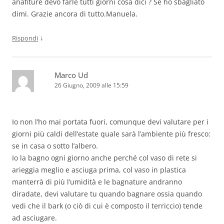
anafiture devo farle tutti giorni cosa dici ? Se ho sbagliato
dimi. Grazie ancora di tutto.Manuela.
↓
Rispondi
Marco Ud
26 Giugno, 2009 alle 15:59
Io non l’ho mai portata fuori, comunque devi valutare per i
giorni più caldi dell’estate quale sarà l’ambiente più fresco:
se in casa o sotto l’albero.
Io la bagno ogni giorno anche perché col vaso di rete si
arieggia meglio e asciuga prima, col vaso in plastica
manterrà di più l’umidità e le bagnature andranno
diradate, devi valutare tu quando bagnare ossia quando
vedi che il bark (o ciò di cui è composto il terriccio) tende
ad asciugare.