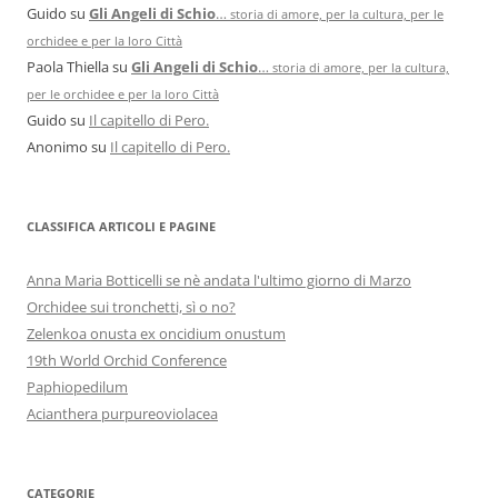
Guido
su
Gli Angeli di Schio
…
storia di amore, per la cultura, per le
orchidee e per la loro Città
Paola Thiella
su
Gli Angeli di Schio
…
storia di amore, per la cultura,
per le orchidee e per la loro Città
Guido
su
Il capitello di Pero.
Anonimo
su
Il capitello di Pero.
CLASSIFICA ARTICOLI E PAGINE
Anna Maria Botticelli se nè andata l'ultimo giorno di Marzo
Orchidee sui tronchetti, sì o no?
Zelenkoa onusta ex oncidium onustum
19th World Orchid Conference
Paphiopedilum
Acianthera purpureoviolacea
CATEGORIE