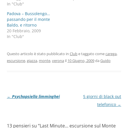
In "Club"
Padova – Bussolengo…
passando per il monte
Baldo, e ritorno
20 Febbraio, 2009
In "Club"
Questo articolo è stato pubblicato in
Club
e taggato come
carega
,
escursione
,
giazza
,
monte
,
verona
il
10 Giugno, 2009
da
Guido
Navigazione
←
Psychopsiella limminghei
5 giorni di black out
articolo
telefonico
→
13 pensieri su “
Last Minute… escursione sul Monte