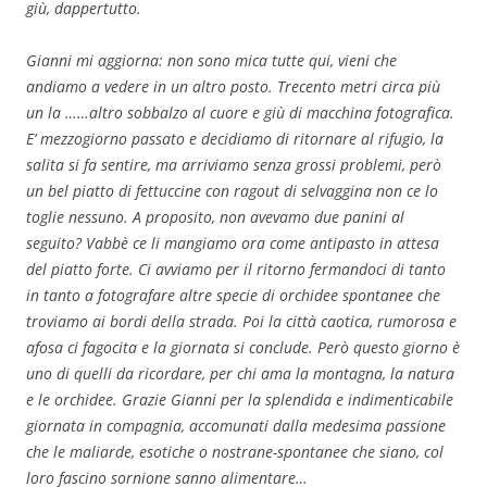
giù, dappertutto.
Gianni mi aggiorna: non sono mica tutte qui, vieni che
andiamo a vedere in un altro posto. Trecento metri circa più
un la ……altro sobbalzo al cuore e giù di macchina fotografica.
E’ mezzogiorno passato e decidiamo di ritornare al rifugio, la
salita si fa sentire, ma arriviamo senza grossi problemi, però
un bel piatto di fettuccine con ragout di selvaggina non ce lo
toglie nessuno. A proposito, non avevamo due panini al
seguito? Vabbè ce li mangiamo ora come antipasto in attesa
del piatto forte. Ci avviamo per il ritorno fermandoci di tanto
in tanto a fotografare altre specie di orchidee spontanee che
troviamo ai bordi della strada. Poi la città caotica, rumorosa e
afosa ci fagocita e la giornata si conclude. Però questo giorno è
uno di quelli da ricordare, per chi ama la montagna, la natura
e le orchidee. Grazie Gianni per la splendida e indimenticabile
giornata in compagnia, accomunati dalla medesima passione
che le maliarde, esotiche o nostrane-spontanee che siano, col
loro fascino sornione sanno alimentare…