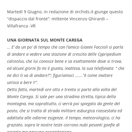
Martedì 9 Giugno, in redazione di orchids.it giunge questo
“dispaccio dal fronte”: mittente Vincenzo Ghirardi –
Villafranca -VR
UNA GIORNATA SUL MONTE CAREGA
… E’ da un po’ di tempo che con l’amico Gianni Faccioli si parla
di andare a vedere una stazione di crescita delle Cypripedium
calceolus, che lui conosce bene e sa esattamente dove si trova,
ed alcuni giorni fa mi è giunta, inattesa, la sua telefonata: “ che
ne dici ti va di andare?”; figuriamoci …….”è come invitare
un’oca a bere !!”.
Detto fatto, martedì ore otto e trenta si parte alla volta del
Monte Carega. Si sale per una stradina stretta, tipica della
montagna, ma soprattutto, ci verrà poi spiegato da gente del
posto, che si tratta di strada militare asburgica riassestata ed
adattata alle odierne esigenze. Il tempo, meteorologico, ci ha
graziato, sopra le nostre teste corrono nubi pesanti gonfie di
pioggia ma nessuna precipitazione.