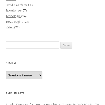
Scrivi a Orchids.it
(3)
Spontanee
(57)
Tecnologie
(14)
Terza pagina
(24)
Video
(22)
Ricerca
per:
ARCHIVI
Archivi
AMICI IN ARTE
Branka Donassy, fashion designer https://youtu.be/WOsHVcBh_Tw