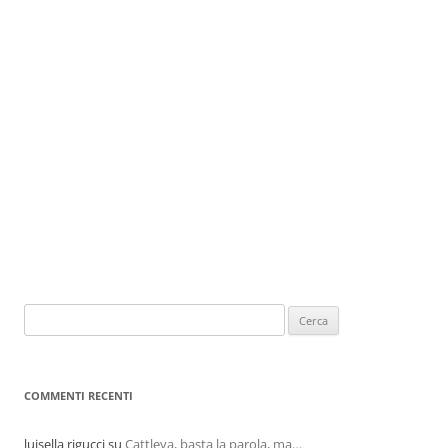
COMMENTI RECENTI
luisella rigucci
su
Cattleya, basta la parola, ma…