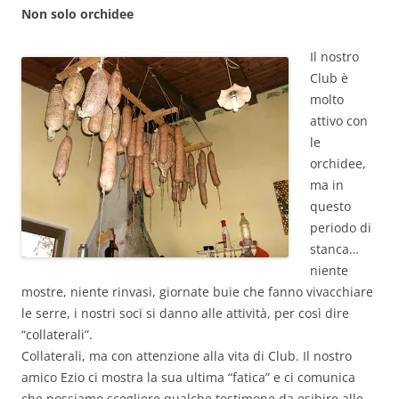
Non solo orchidee
Il nostro
Club è
molto
attivo con
le
orchidee,
ma in
questo
periodo di
stanca…
niente
mostre, niente rinvasi, giornate buie che fanno vivacchiare
le serre, i nostri soci si danno alle attività, per così dire
“collaterali”.
Collaterali, ma con attenzione alla vita di Club. Il nostro
amico Ezio ci mostra la sua ultima “fatica” e ci comunica
che possiamo scegliere qualche testimone da esibire alle