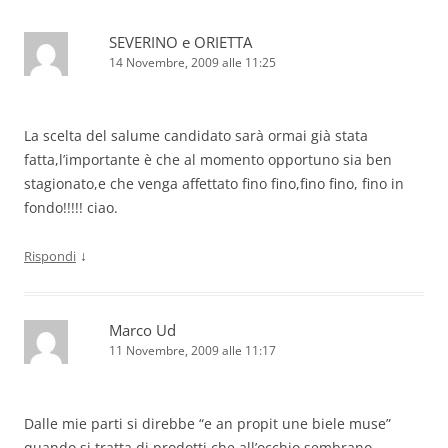
SEVERINO e ORIETTA
14 Novembre, 2009 alle 11:25
La scelta del salume candidato sarà ormai già stata
fatta,l’importante è che al momento opportuno sia ben
stagionato,e che venga affettato fino fino,fino fino, fino in
fondo!!!!! ciao.
↓
Rispondi
Marco Ud
11 Novembre, 2009 alle 11:17
Dalle mie parti si direbbe “e an propit une biele muse”
quando si tratta di prodotti che all’occhio sembrano