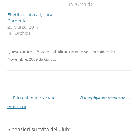
In "Orchids"
Effetti collaterali, cara
Gardenia…
26 Marzo, 2017
In "Orchids"
Questo articolo è stato pubblicato in
Non solo orchidee
il
9
Novembre, 2009
da
Guido
.
Navigazione
←
E tu chiamale se vuoi,
Bulbophyllum medusae
→
articolo
emozioni
5 pensieri su “
Vita del Club
”