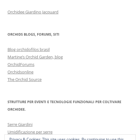
Orchidee Giardino Jacquard
ORCHIDS BLOGS, FORUMS, SITI
Blog orchidofilos brasil
Martine’s Orchid Garden, blog
OrchidForums
Orchidsonline
The Orchid Source
STRUTTURE PER EVENTI E TECNOLOGIE FUNZIONALI PER COLTIVARE
ORCHIDEE.
Serre Giardini
Umidificazione per serre
Privacy & Cookies: This site uses cookies. By continuing to use this