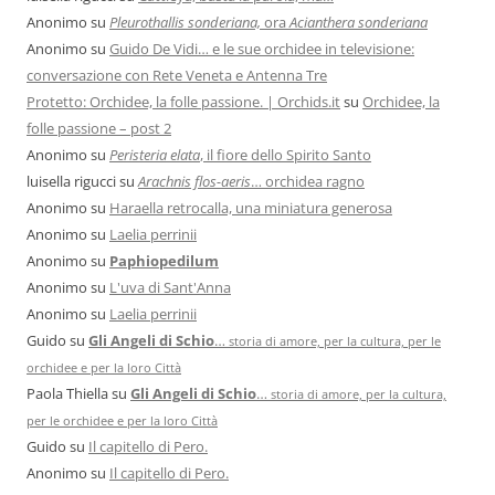
Anonimo
su
Pleurothallis sonderiana,
ora
Acianthera sonderiana
Anonimo
su
Guido De Vidi… e le sue orchidee in televisione:
conversazione con Rete Veneta e Antenna Tre
Protetto: Orchidee, la folle passione. | Orchids.it
su
Orchidee, la
folle passione – post 2
Anonimo
su
Peristeria elata
, il fiore dello Spirito Santo
luisella rigucci
su
Arachnis flos-aeris
… orchidea ragno
Anonimo
su
Haraella retrocalla, una miniatura generosa
Anonimo
su
Laelia perrinii
Anonimo
su
Paphiopedilum
Anonimo
su
L'uva di Sant'Anna
Anonimo
su
Laelia perrinii
Guido
su
Gli Angeli di Schio
…
storia di amore, per la cultura, per le
orchidee e per la loro Città
Paola Thiella
su
Gli Angeli di Schio
…
storia di amore, per la cultura,
per le orchidee e per la loro Città
Guido
su
Il capitello di Pero.
Anonimo
su
Il capitello di Pero.