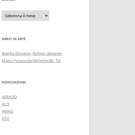
Archivi
AMICI IN ARTE
Branka Donassy, fashion designer
https://youtu.be/WOsHVcBh_Tw
ASSOCIAZIONI
AERADO
ALO
AMAO
ATO