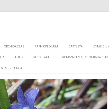
Vai
al
ORCHIDACEAE
PAPHIOPEDILUM
CATTLEYA
CYMBIDIU
contenuto
LIA
FOTO
REPORTAGES
ROMANZO: “LA FOTOGRAFIA COLO
ITA DEL CIRCOLO