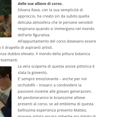
delle sue allieve di corso.
Silvana Rava, con la sua semplicità di
approccio, ha creato sin da subito quella
delicata atmosfera che le persone sensibili
respirano quando si immergono nel mondo
dell’arte figurativa.
All’appuntamento del corso dovevano essere
l drapello di aspiranti artisti.
 senza dubbio elevato. Il mondo della pittura botanica
resentanti.
La vera scoperta di questa assise pittorica è
stata la gioventù.
E’ sempre emozionante – anche per noi
orchidofili – trovarci a condividere la
passione insieme alle giovani generazioni.
Mi perdoneranno le bravissime allieve
presenti al corso, se ad emblema di questa
bellissima esperienza presento Matteo,
giovane artista ancora imberbe ma dotato di