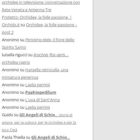
orchidee in televisione: conversazione con
Rete Veneta e Antenna Tre
Protetto: Orchidee, la folle passione. |
Orchids.it
su
Orchidee, la folle passione –
post 2
Anonimo
su
Peristeria elata
, il fiore dello
Spirito Santo
luisella rigucci
su
Arachnis flos-aeris
…
orchidea ragno
Anonimo
su
Haraella retrocalla, una
miniatura generosa
Anonimo
su
Laelia perrinii
Anonimo
su
Paphiopedilum
Anonimo
su
L'uva di Sant'Anna
Anonimo
su
Laelia perrinii
Guido
su
Gli Angeli di Schio
…
storia di
amore, per la cultura, per le orchidee e per la
loro Città
Paola Thiella
su
Gli Angeli di Schio
…