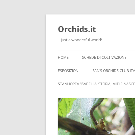
Orchids.it
…just a wonderful world!
HOME
SCHEDE DI COLTIVAZIONE
INFO
ESPOSIZIONI
FAN’S ORCHIDS CLUB ITA
LA SERRA DI GUIDO
STANHOPEA ‘ISABELLA’ STORIA, MITI E NASC