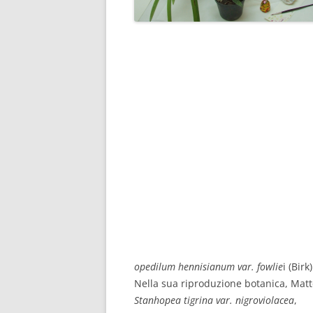
opedilum hennisianum var. fowlie
i (Birk
Nella sua riproduzione botanica, Mat
Stanhopea tigrina var. nigroviolacea
,