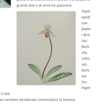
grandi doti e di enorme passione.
Paphi
opedi
lum
fowlie
i
Birk
Sez.
Barb
ata,
sotto
sez.
Barb
ata
Sin.
Paphi
) Cribb
teo avrebbe desiderato immortalare la famosa