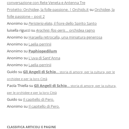
conversazione con Rete Veneta e Antenna Tre
Protetto: Orchidee, la folle passione. | Orchids.it
su
Orchidee, la
folle passione – post 2
Anonimo
su
Peristeria elata
, il fiore dello Spirito Santo
luisella rigucci
su
Arachnis flos-aeris
… orchidea ragno
Anonimo
su
Haraella retrocalla, una miniatura generosa
Anonimo
su
Laelia perrinii
Anonimo
su
Paphiopedilum
Anonimo
su
L'uva di Sant'Anna
Anonimo
su
Laelia perrinii
Guido
su
Gli Angeli di Schio
…
storia di amore, per la cultura, per le
orchidee e per la loro Città
Paola Thiella
su
Gli Angeli di Schio
…
storia di amore, per la cultura,
per le orchidee e per la loro Città
Guido
su
Il capitello di Pero.
Anonimo
su
Il capitello di Pero.
CLASSIFICA ARTICOLI E PAGINE