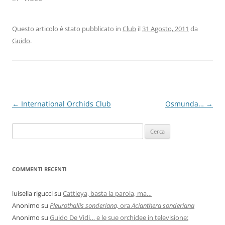
Questo articolo è stato pubblicato in
Club
il
31 Agosto, 2011
da
Guido
.
Navigazione
←
International Orchids Club
Osmunda…
→
articolo
COMMENTI RECENTI
luisella rigucci
su
Cattleya, basta la parola, ma…
Anonimo
su
Pleurothallis sonderiana,
ora
Acianthera sonderiana
Anonimo
su
Guido De Vidi… e le sue orchidee in televisione: