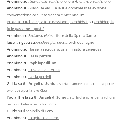
Anonimo
su
Pleurothallis sonderiana,
ora
Acianthera sonderiana
Anonimo
su
Guido De Vidi… e le sue orchidee in televisione:
conversazione con Rete Veneta e Antenna Tre
Protetto: Orchidee, la folle passione. | Orchids.it
su
Orchidee, la
folle passione – post 2
Anonimo
su
Peristeria elata
, il fiore dello Spirito Santo
luisella rigucci
su
Arachnis flos-aeris
… orchidea ragno
Anonimo
su
Haraella retrocalla, una miniatura generosa
Anonimo
su
Laelia perrinii
Anonimo
su
Paphiopedilum
Anonimo
su
L'uva di Sant'Anna
Anonimo
su
Laelia perrinii
Guido
su
Gli Angeli di Schio
…
storia di amore, per la cultura, per le
orchidee e per la loro Città
Paola Thiella
su
Gli Angeli di Schio
…
storia di amore, per la cultura,
per le orchidee e per la loro Città
Guido
su
Il capitello di Pero.
Anonimo
su
Il capitello di Pero.