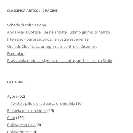
CLASSIFICA ARTICOLI E PAGINE
Schede di coltivazione
Anna Maria Botticelli se nè andata l'ultimo giorno di Marzo
Il terrario - parte seconda: le vostre esperienze
Orchids Club Italia: anteprima incontro di Dicembre
Esemplari
Brassavola nodosa: signora della notte, anche lei era a Schio
CATEGORIE
Agorà
(62)
Twitter: pillole di attualità orchidofila
(16)
Biologia delle orchidee
(15)
Club
(139)
Coltivare in casa
(8)
Coltivazione
(120)