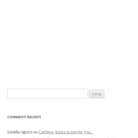
COMMENTI RECENTI
luisella rigucci
su
Cattleya, basta la parola, ma…