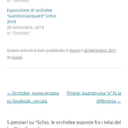
In "Orchids"
Esposizione di orchidee
“Giardino Jacquard” Schio
2018
28 Settembre, 2018
In "Orchids"
Questo articolo è stato pubblicato in
Eventi
il
26 Settembre, 2011
da
Guido
.
Navigazione
←
Orchidee, nuovo gruppo
Thiene: quando una “e” fa la
articolo
su Facebook…cercalo
differenza
→
5 pensieri su “
Schio, le orchidee esposte fra i telai del