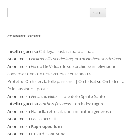
COMMENTI RECENTI
luisella rigucci
su
Cattleya, basta la parola, ma…
Anonimo
su
Pleurothallis sonderiana,
ora
Acianthera sonderiana
Anonimo
su
Guido De Vidi… e le sue orchidee in televisione:
conversazione con Rete Veneta e Antenna Tre
Protetto: Orchidee, la folle passione. | Orchids.it
su
Orchidee, la
folle passione – post 2
Anonimo
su
Peristeria elata
, il fiore dello Spirito Santo
luisella rigucci
su
Arachnis flos-aeris
… orchidea ragno
Anonimo
su
Haraella retrocalla, una miniatura generosa
Anonimo
su
Laelia perrinii
Anonimo
su
Paphiopedilum
Anonimo
su
L'uva di Sant'Anna