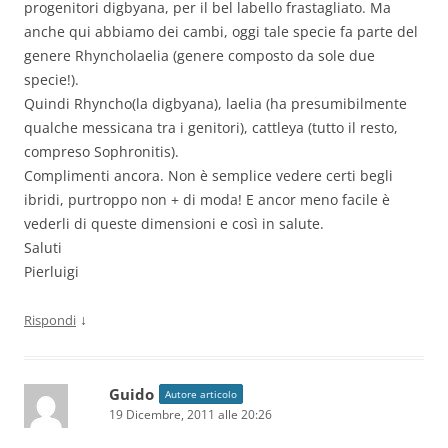
progenitori digbyana, per il bel labello frastagliato. Ma
anche qui abbiamo dei cambi, oggi tale specie fa parte del
genere Rhyncholaelia (genere composto da sole due
specie!).
Quindi Rhyncho(la digbyana), laelia (ha presumibilmente
qualche messicana tra i genitori), cattleya (tutto il resto,
compreso Sophronitis).
Complimenti ancora. Non è semplice vedere certi begli
ibridi, purtroppo non + di moda! E ancor meno facile è
vederli di queste dimensioni e così in salute.
Saluti
Pierluigi
↓
Rispondi
Guido
Autore articolo
19 Dicembre, 2011 alle 20:26