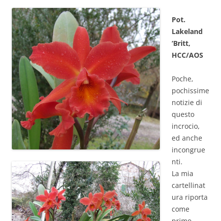
Pot.
Lakeland
‘Britt,
HCC/AOS
Poche,
pochissime
notizie di
questo
incrocio,
ed anche
incongrue
nti.
La mia
cartellinat
ura riporta
come
primo