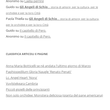
Anonimo
su
Laelia perrinii
Guido
su
Gli Angeli di Schio
…
storia di amore, per la cultura, per le
orchidee e per la loro Città
Paola Thiella
su
Gli Angeli di Schio
…
storia di amore, per la cultura,
per le orchidee e per la loro Città
Guido
su
Il capitello di Pero.
Anonimo
su
Il capitello di Pero.
CLASSIFICA ARTICOLI E PAGINE
Anna Maria Botticelli se nè andata l'ultimo giorno di Marzo
Paphiopedilum Gloria Naugle 'Renato Penati'
Lc. Angel Heart 'Nora'
Vuylstekeara Cambria
Piccoli gioielli delle principianti
Non solo orchidee: Monstera deliciosa (pianta del pane americana)