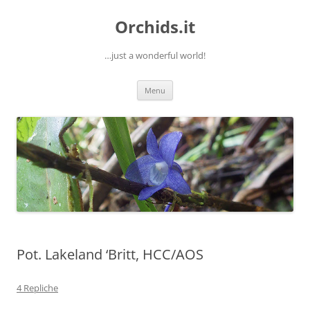
Orchids.it
…just a wonderful world!
Vai
Menu
al
contenuto
Pot. Lakeland ‘Britt, HCC/AOS
4 Repliche