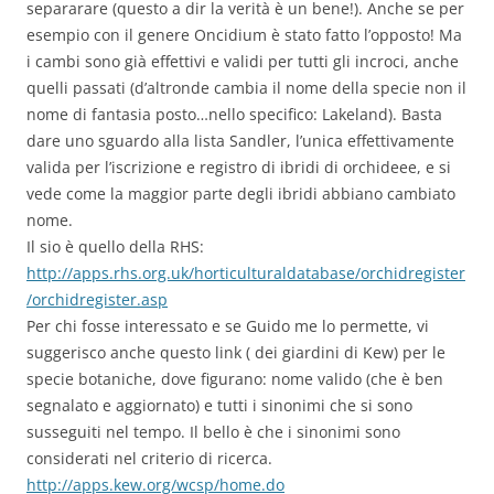
separarare (questo a dir la verità è un bene!). Anche se per
esempio con il genere Oncidium è stato fatto l’opposto! Ma
i cambi sono già effettivi e validi per tutti gli incroci, anche
quelli passati (d’altronde cambia il nome della specie non il
nome di fantasia posto…nello specifico: Lakeland). Basta
dare uno sguardo alla lista Sandler, l’unica effettivamente
valida per l’iscrizione e registro di ibridi di orchideee, e si
vede come la maggior parte degli ibridi abbiano cambiato
nome.
Il sio è quello della RHS:
http://apps.rhs.org.uk/horticulturaldatabase/orchidregister
/orchidregister.asp
Per chi fosse interessato e se Guido me lo permette, vi
suggerisco anche questo link ( dei giardini di Kew) per le
specie botaniche, dove figurano: nome valido (che è ben
segnalato e aggiornato) e tutti i sinonimi che si sono
susseguiti nel tempo. Il bello è che i sinonimi sono
considerati nel criterio di ricerca.
http://apps.kew.org/wcsp/home.do