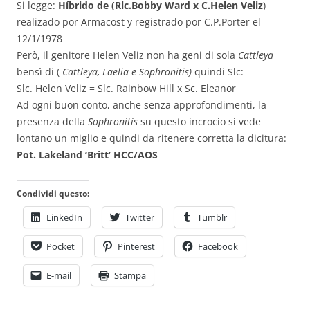
Si legge:
Híbrido de (Rlc.Bobby Ward x
C.Helen Veliz
)
realizado por Armacost y registrado por C.P.Porter el
12/1/1978
Però, il genitore Helen Veliz non ha geni di sola
Cattleya
bensì di (
Cattleya, Laelia e Sophronitis)
quindi Slc:
Slc. Helen Veliz = Slc. Rainbow Hill x Sc. Eleanor
Ad ogni buon conto, anche senza approfondimenti, la
presenza della
Sophronitis
su questo incrocio si vede
lontano un miglio e quindi da ritenere corretta la dicitura:
Pot. Lakeland ‘Britt’ HCC/AOS
Condividi questo:
LinkedIn
Twitter
Tumblr
Pocket
Pinterest
Facebook
E-mail
Stampa