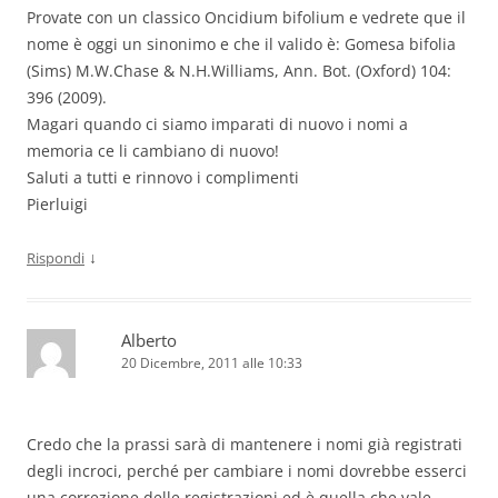
Provate con un classico Oncidium bifolium e vedrete que il
nome è oggi un sinonimo e che il valido è: Gomesa bifolia
(Sims) M.W.Chase & N.H.Williams, Ann. Bot. (Oxford) 104:
396 (2009).
Magari quando ci siamo imparati di nuovo i nomi a
memoria ce li cambiano di nuovo!
Saluti a tutti e rinnovo i complimenti
Pierluigi
↓
Rispondi
Alberto
20 Dicembre, 2011 alle 10:33
Credo che la prassi sarà di mantenere i nomi già registrati
degli incroci, perché per cambiare i nomi dovrebbe esserci
una correzione delle registrazioni ed è quella che vale.