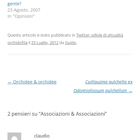
gente?
23 Agosto, 2007
In "Opinioni"
Questo articolo è stato pubblicato in
Twitter: pillole di attualità
orchidofila
il
25 Luglio, 2012
da
Guido
.
Navigazione
←
Orchidee & orchidee
Cuitlauzina pulchella
ex
articolo
Odontoglossum pulchellum
→
2 pensieri su “
Associazioni & Associazioni
”
claudio