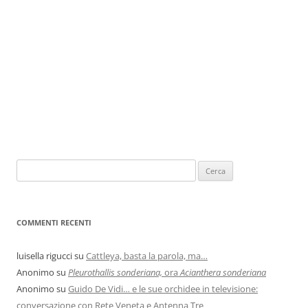
COMMENTI RECENTI
luisella rigucci
su
Cattleya, basta la parola, ma…
Anonimo
su
Pleurothallis sonderiana,
ora
Acianthera sonderiana
Anonimo
su
Guido De Vidi… e le sue orchidee in televisione:
conversazione con Rete Veneta e Antenna Tre