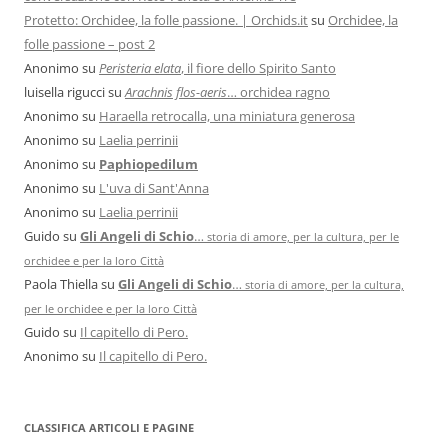
Protetto: Orchidee, la folle passione. | Orchids.it
su
Orchidee, la
folle passione – post 2
Anonimo
su
Peristeria elata
, il fiore dello Spirito Santo
luisella rigucci
su
Arachnis flos-aeris
… orchidea ragno
Anonimo
su
Haraella retrocalla, una miniatura generosa
Anonimo
su
Laelia perrinii
Anonimo
su
Paphiopedilum
Anonimo
su
L'uva di Sant'Anna
Anonimo
su
Laelia perrinii
Guido
su
Gli Angeli di Schio
…
storia di amore, per la cultura, per le
orchidee e per la loro Città
Paola Thiella
su
Gli Angeli di Schio
…
storia di amore, per la cultura,
per le orchidee e per la loro Città
Guido
su
Il capitello di Pero.
Anonimo
su
Il capitello di Pero.
CLASSIFICA ARTICOLI E PAGINE