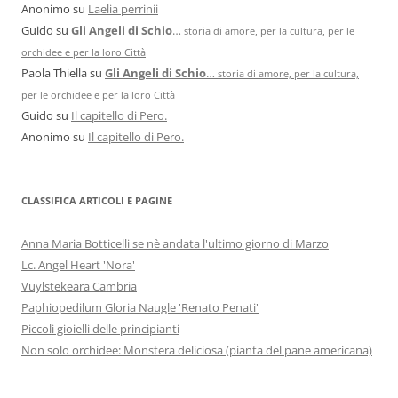
Anonimo
su
Laelia perrinii
Guido
su
Gli Angeli di Schio
…
storia di amore, per la cultura, per le
orchidee e per la loro Città
Paola Thiella
su
Gli Angeli di Schio
…
storia di amore, per la cultura,
per le orchidee e per la loro Città
Guido
su
Il capitello di Pero.
Anonimo
su
Il capitello di Pero.
CLASSIFICA ARTICOLI E PAGINE
Anna Maria Botticelli se nè andata l'ultimo giorno di Marzo
Lc. Angel Heart 'Nora'
Vuylstekeara Cambria
Paphiopedilum Gloria Naugle 'Renato Penati'
Piccoli gioielli delle principianti
Non solo orchidee: Monstera deliciosa (pianta del pane americana)