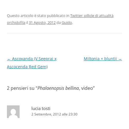
Questo articolo è stato pubblicato in
Twitter: pillole di attualità
orchidofila
il
31 Agosto, 2012
da
Guido
.
Navigazione
←
Ascovanda (V.Seeprai x
Miltonia × bluntii
→
articolo
Ascocenda Red Gem)
2 pensieri su “
Phalaenopsis bellina
, video
”
lucia tosti
2 Settembre, 2012 alle 23:30