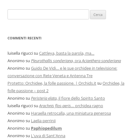
COMMENTI RECENTI
luisella rigucci
su
Cattleya, basta la parola, ma…
Anonimo
su
Pleurothallis sonderiana,
ora
Acianthera sonderiana
Anonimo
su
Guido De Vidi… e le sue orchidee in televisione:
conversazione con Rete Veneta e Antenna Tre
Protetto: Orchidee, la folle passione. | Orchids.it
su
Orchidee, la
folle passione – post 2
Anonimo
su
Peristeria elata
, il fiore dello Spirito Santo
luisella rigucci
su
Arachnis flos-aeris
… orchidea ragno
Anonimo
su
Haraella retrocalla, una miniatura generosa
Anonimo
su
Laelia perrinii
Anonimo
su
Paphiopedilum
Anonimo
su
L'uva di Sant'Anna