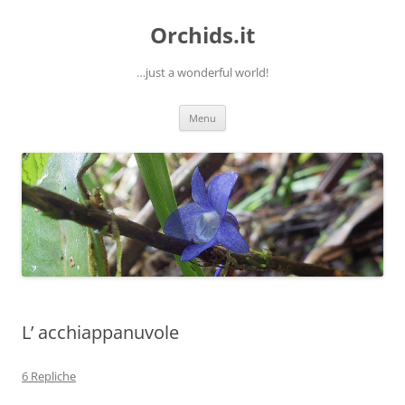
Orchids.it
…just a wonderful world!
Vai
Menu
al
contenuto
L’ acchiappanuvole
6 Repliche