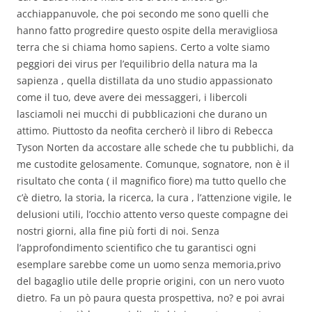
acchiappanuvole, che poi secondo me sono quelli che
hanno fatto progredire questo ospite della meravigliosa
terra che si chiama homo sapiens. Certo a volte siamo
peggiori dei virus per l’equilibrio della natura ma la
sapienza , quella distillata da uno studio appassionato
come il tuo, deve avere dei messaggeri, i libercoli
lasciamoli nei mucchi di pubblicazioni che durano un
attimo. Piuttosto da neofita cercherò il libro di Rebecca
Tyson Norten da accostare alle schede che tu pubblichi, da
me custodite gelosamente. Comunque, sognatore, non è il
risultato che conta ( il magnifico fiore) ma tutto quello che
c’è dietro, la storia, la ricerca, la cura , l’attenzione vigile, le
delusioni utili, l’occhio attento verso queste compagne dei
nostri giorni, alla fine più forti di noi. Senza
l’approfondimento scientifico che tu garantisci ogni
esemplare sarebbe come un uomo senza memoria,privo
del bagaglio utile delle proprie origini, con un nero vuoto
dietro. Fa un pò paura questa prospettiva, no? e poi avrai