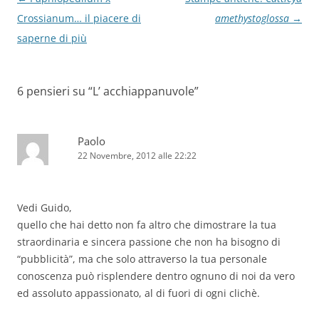
articolo
Crossianum… il piacere di
amethystoglossa
→
saperne di più
6 pensieri su “
L’ acchiappanuvole
”
Paolo
22 Novembre, 2012 alle 22:22
Vedi Guido,
quello che hai detto non fa altro che dimostrare la tua
straordinaria e sincera passione che non ha bisogno di
“pubblicità”, ma che solo attraverso la tua personale
conoscenza può risplendere dentro ognuno di noi da vero
ed assoluto appassionato, al di fuori di ogni clichè.