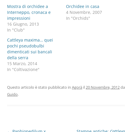
Mostra di orchidee a
Orchidee in casa
Interneppo, cronaca e
4 Novembre, 2007
impressioni
In "Orchids"
16 Giugno, 2013
In "Club"
Cattleya maxima… quei
pochi pseudobulbi
dimenticati sui bancali
della serra
15 Marzo, 2014
In "Coltivazione"
Questo articolo è stato pubblicato in
Agorà
il
20 Novembre, 2012
da
Guido
.
Navigazione
←
Paphiopedilum x
Stampe antiche:
Cattleya