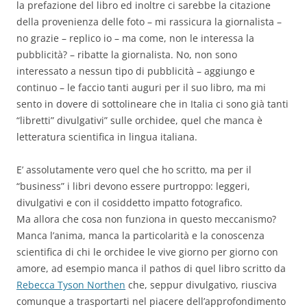
la prefazione del libro ed inoltre ci sarebbe la citazione
della provenienza delle foto – mi rassicura la giornalista –
no grazie – replico io – ma come, non le interessa la
pubblicità? – ribatte la giornalista. No, non sono
interessato a nessun tipo di pubblicità – aggiungo e
continuo – le faccio tanti auguri per il suo libro, ma mi
sento in dovere di sottolineare che in Italia ci sono già tanti
“libretti” divulgativi” sulle orchidee, quel che manca è
letteratura scientifica in lingua italiana.
E’ assolutamente vero quel che ho scritto, ma per il
“business” i libri devono essere purtroppo: leggeri,
divulgativi e con il cosiddetto impatto fotografico.
Ma allora che cosa non funziona in questo meccanismo?
Manca l’anima, manca la particolarità e la conoscenza
scientifica di chi le orchidee le vive giorno per giorno con
amore, ad esempio manca il pathos di quel libro scritto da
Rebecca Tyson Northen
che, seppur divulgativo, riusciva
comunque a trasportarti nel piacere dell’approfondimento