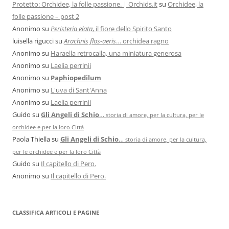
Protetto: Orchidee, la folle passione. | Orchids.it
su
Orchidee, la
folle passione – post 2
Anonimo
su
Peristeria elata
, il fiore dello Spirito Santo
luisella rigucci
su
Arachnis flos-aeris
… orchidea ragno
Anonimo
su
Haraella retrocalla, una miniatura generosa
Anonimo
su
Laelia perrinii
Anonimo
su
Paphiopedilum
Anonimo
su
L'uva di Sant'Anna
Anonimo
su
Laelia perrinii
Guido
su
Gli Angeli di Schio
…
storia di amore, per la cultura, per le
orchidee e per la loro Città
Paola Thiella
su
Gli Angeli di Schio
…
storia di amore, per la cultura,
per le orchidee e per la loro Città
Guido
su
Il capitello di Pero.
Anonimo
su
Il capitello di Pero.
CLASSIFICA ARTICOLI E PAGINE