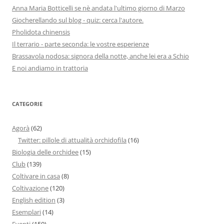
Anna Maria Botticelli se nè andata l'ultimo giorno di Marzo
Giocherellando sul blog - quiz: cerca l'autore.
Pholidota chinensis
Il terrario - parte seconda: le vostre esperienze
Brassavola nodosa: signora della notte, anche lei era a Schio
E noi andiamo in trattoria
CATEGORIE
Agorà
(62)
Twitter: pillole di attualità orchidofila
(16)
Biologia delle orchidee
(15)
Club
(139)
Coltivare in casa
(8)
Coltivazione
(120)
English edition
(3)
Esemplari
(14)
Eventi
(150)