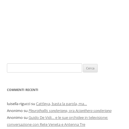
COMMENTI RECENTI
luisella rigucci
su
Cattleya, basta la parola, ma…
Anonimo
su
Pleurothallis sonderiana,
ora
Acianthera sonderiana
Anonimo
su
Guido De Vidi… e le sue orchidee in televisione:
conversazione con Rete Veneta e Antenna Tre