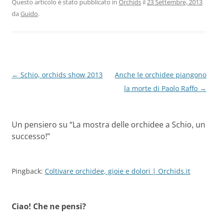
Questo articolo è stato pubblicato in
Orchids
il
23 Settembre, 2013
da
Guido
.
Navigazione
←
Schio, orchids show 2013
Anche le orchidee piangono
articolo
la morte di Paolo Raffo
→
Un pensiero su “
La mostra delle orchidee a Schio, un
successo!
”
Pingback:
Coltivare orchidee, gioie e dolori | Orchids.it
Ciao! Che ne pensi?