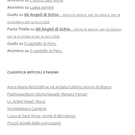
Anonimo
su
Laelia perrinii
Guido
su
Gli Angeli di Schio
…
storia di amore, per la cultura, per le
orchidee e per la loro Città
Paola Thiella
su
Gli Angeli di Schio
…
storia di amore, per la cultura,
per le orchidee e per la loro Città
Guido
su
Il capitello di Pero.
Anonimo
su
Il capitello di Pero.
CLASSIFICA ARTICOLI E PAGINE
Anna Maria Botticelli se nè andata l'ultimo giorno di Marzo
Paphiopedilum Gloria Naugle 'Renato Penati'
Lc. Angel Heart 'Nora'
Vuylstekeara Cambria
L'uva di Sant'Anna, storie d'altri tempi.
Piccoli gioielli delle principianti