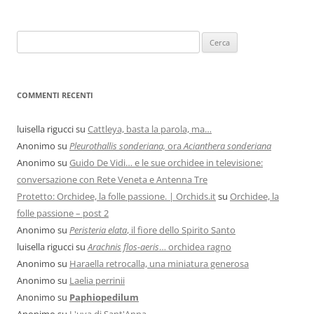
COMMENTI RECENTI
luisella rigucci
su
Cattleya, basta la parola, ma…
Anonimo
su
Pleurothallis sonderiana,
ora
Acianthera sonderiana
Anonimo
su
Guido De Vidi… e le sue orchidee in televisione:
conversazione con Rete Veneta e Antenna Tre
Protetto: Orchidee, la folle passione. | Orchids.it
su
Orchidee, la
folle passione – post 2
Anonimo
su
Peristeria elata
, il fiore dello Spirito Santo
luisella rigucci
su
Arachnis flos-aeris
… orchidea ragno
Anonimo
su
Haraella retrocalla, una miniatura generosa
Anonimo
su
Laelia perrinii
Anonimo
su
Paphiopedilum
Anonimo
su
L'uva di Sant'Anna