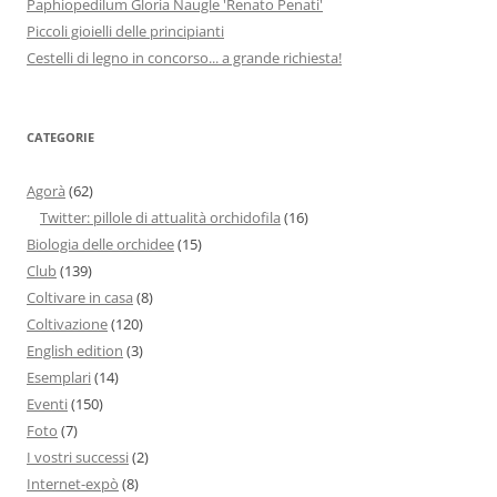
Paphiopedilum Gloria Naugle 'Renato Penati'
Piccoli gioielli delle principianti
Cestelli di legno in concorso... a grande richiesta!
CATEGORIE
Agorà
(62)
Twitter: pillole di attualità orchidofila
(16)
Biologia delle orchidee
(15)
Club
(139)
Coltivare in casa
(8)
Coltivazione
(120)
English edition
(3)
Esemplari
(14)
Eventi
(150)
Foto
(7)
I vostri successi
(2)
Internet-expò
(8)