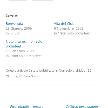
Correlati
Benvenuta
Vita del Club
28 Giugno, 2006
9 Novembre, 2009
In "Club"
In "Non solo orchidee"
Notti gitane… non solo
orchidee!
15 Febbraio, 2014
In "Non solo orchidee"
Questo articolo è stato pubblicato in
Non solo orchidee
il
30
Ottobre, 2013
da
Guido
.
Navigazione
←
Pleurothallis truncata
Cattleya dormaniana
→