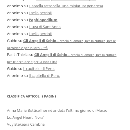
Anonimo
su
Haraella retrocalla, una miniatura generosa
Anonimo
su
Laelia perrinii
Anonimo
su
Paphiopedilum
Anonimo
su
L'uva di Sant'Anna
Anonimo
su
Laelia perrinii
Guido
su
Gli Angeli di Schio
…
storia di amore, per la cultura, per le
orchidee e per la loro Città
Paola Thiella
su
Gli Angeli di Schio
…
storia di amore, per la cultura,
per le orchidee e per la loro Città
Guido
su
Il capitello di Pero.
Anonimo
su
Il capitello di Pero.
CLASSIFICA ARTICOLI E PAGINE
Anna Maria Botticelli se nè andata l'ultimo giorno di Marzo
Lc. Angel Heart 'Nora'
Vuylstekeara Cambria