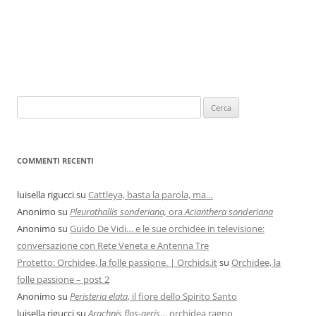
COMMENTI RECENTI
luisella rigucci
su
Cattleya, basta la parola, ma…
Anonimo
su
Pleurothallis sonderiana,
ora
Acianthera sonderiana
Anonimo
su
Guido De Vidi… e le sue orchidee in televisione:
conversazione con Rete Veneta e Antenna Tre
Protetto: Orchidee, la folle passione. | Orchids.it
su
Orchidee, la
folle passione – post 2
Anonimo
su
Peristeria elata
, il fiore dello Spirito Santo
luisella rigucci
su
Arachnis flos-aeris
… orchidea ragno