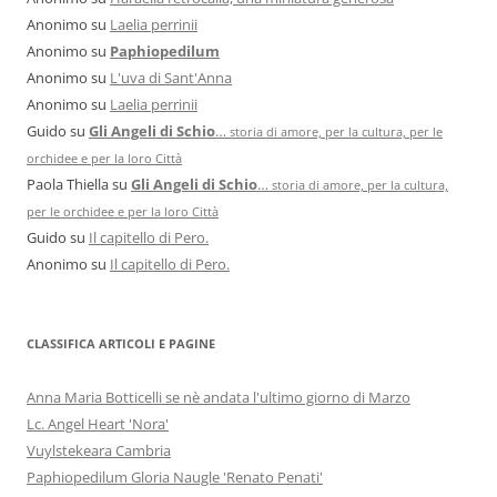
Anonimo
su
Laelia perrinii
Anonimo
su
Paphiopedilum
Anonimo
su
L'uva di Sant'Anna
Anonimo
su
Laelia perrinii
Guido
su
Gli Angeli di Schio
…
storia di amore, per la cultura, per le
orchidee e per la loro Città
Paola Thiella
su
Gli Angeli di Schio
…
storia di amore, per la cultura,
per le orchidee e per la loro Città
Guido
su
Il capitello di Pero.
Anonimo
su
Il capitello di Pero.
CLASSIFICA ARTICOLI E PAGINE
Anna Maria Botticelli se nè andata l'ultimo giorno di Marzo
Lc. Angel Heart 'Nora'
Vuylstekeara Cambria
Paphiopedilum Gloria Naugle 'Renato Penati'