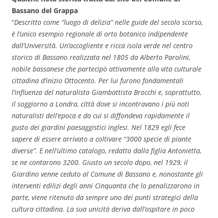
Bassano del Grappa
“
Descritto come “luogo di delizia” nelle guide del secolo scorso,
è l’unico esempio regionale di orto botanico indipendente
dall’Università. Un’accogliente e ricca isola verde nel centro
storico di Bassano realizzata nel 1805 da Alberto Parolini,
nobile bassanese che partecipò attivamente alla vita culturale
cittadina d’inizio Ottocento. Per lui furono fondamentali
l’influenza del naturalista Giambattista Brocchi e, soprattutto,
il soggiorno a Londra, città dove si incontravano i più noti
naturalisti dell’epoca e da cui si diffondeva rapidamente il
gusto dei giardini paesaggistici inglesi. Nel 1829 egli fece
sapere di essere arrivato a coltivare “3000 specie di piante
diverse”. E nell’ultimo catalogo, redatto dalla figlia Antonietta,
se ne contarono 3200. Giusto un secolo dopo, nel 1929, il
Giardino venne ceduto al Comune di Bassano e, nonostante gli
interventi edilizi degli anni Cinquanta che lo penalizzarono in
parte, viene ritenuto da sempre uno dei punti strategici della
cultura cittadina. La sua unicità deriva dall’ospitare in poco