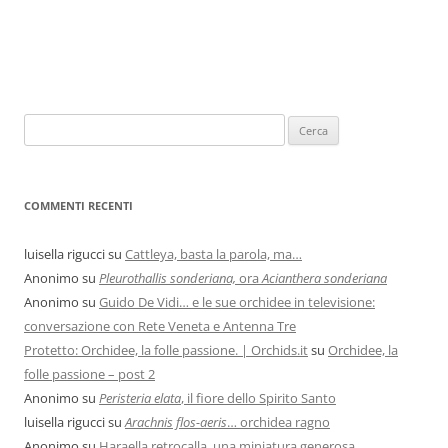
COMMENTI RECENTI
luisella rigucci
su
Cattleya, basta la parola, ma…
Anonimo
su
Pleurothallis sonderiana,
ora
Acianthera sonderiana
Anonimo
su
Guido De Vidi… e le sue orchidee in televisione:
conversazione con Rete Veneta e Antenna Tre
Protetto: Orchidee, la folle passione. | Orchids.it
su
Orchidee, la
folle passione – post 2
Anonimo
su
Peristeria elata
, il fiore dello Spirito Santo
luisella rigucci
su
Arachnis flos-aeris
… orchidea ragno
Anonimo
su
Haraella retrocalla, una miniatura generosa