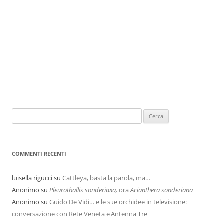
COMMENTI RECENTI
luisella rigucci
su
Cattleya, basta la parola, ma…
Anonimo
su
Pleurothallis sonderiana,
ora
Acianthera sonderiana
Anonimo
su
Guido De Vidi… e le sue orchidee in televisione:
conversazione con Rete Veneta e Antenna Tre