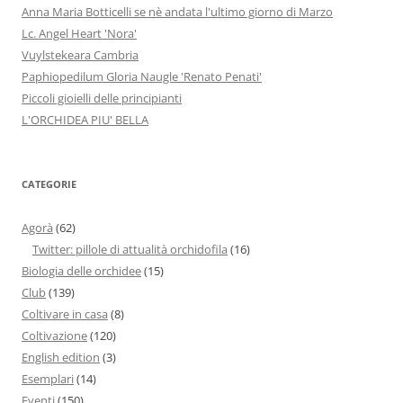
Anna Maria Botticelli se nè andata l'ultimo giorno di Marzo
Lc. Angel Heart 'Nora'
Vuylstekeara Cambria
Paphiopedilum Gloria Naugle 'Renato Penati'
Piccoli gioielli delle principianti
L'ORCHIDEA PIU' BELLA
CATEGORIE
Agorà
(62)
Twitter: pillole di attualità orchidofila
(16)
Biologia delle orchidee
(15)
Club
(139)
Coltivare in casa
(8)
Coltivazione
(120)
English edition
(3)
Esemplari
(14)
Eventi
(150)