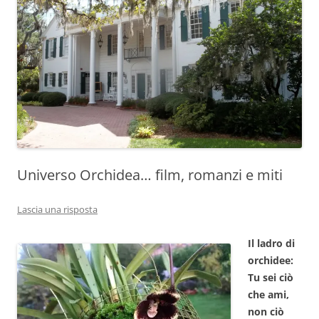
Universo Orchidea… film, romanzi e miti
Lascia una risposta
Il ladro di
orchidee:
Tu sei ciò
che ami,
non ciò