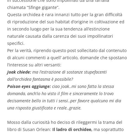
in successione che sono impollinati da una farfalla
chiamata “Sfinge gigante”.
Questa orchidea è rara innanzi tutto per la gran difficoltà
di riproduzione del suo habitat d’origine in coltivazione ed
in secondo luogo per la sua tendenza all’estinzione
naturale causata dalla carenza dei suoi impollinatori
specifici.
Per la verità, riprendo questo post sollecitato dal contenuto
di alcuni commenti a quell’ articolo, domande che spostano
l’interesse su altri versanti:
Joak chiede:
ma l’estrazione di sostanze stupefacenti
dall’orchidea fantasma è possibile?
Poison eyes aggiunge:
ciao joak..mi sono fatta la stessa
domanda, anch’io ho visto il film e sinceramente lo trovo
decisamente bello in tutti i sensi..per favore qualcuno mi dia
una risposta giustificata e reale..grazie.
Mosso dalla curiosità ho deciso di rileggermi la trama del
libro di Susan Orlean:
Il ladro di orchidee,
ma soprattutto