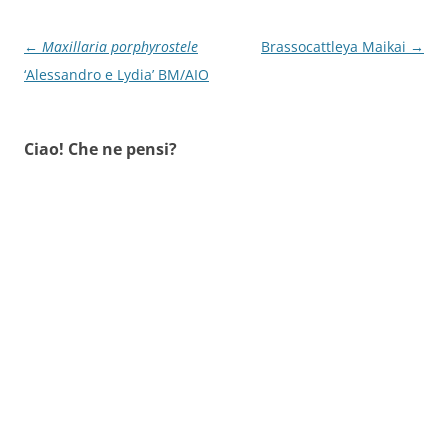
Navigazione
←
Maxillaria porphyrostele
Brassocattleya Maikai
→
articolo
‘Alessandro e Lydia’ BM/AIO
Ciao! Che ne pensi?