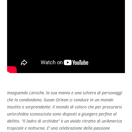
Inseguendo Laroche, la sua mania e una schiera di personaggi
che la condividono, Susan Orlean ci conduce in un mondo
insolito e sorprendente: il mondo di coloro che per procurarsi
un’orchidea sconosciuta sono disposti a giungere perfino al
delitto. “Il ladro di orchidee” è un vivido ritratto di un’America
tropicale e notturna. E’ una celebrazione della passione