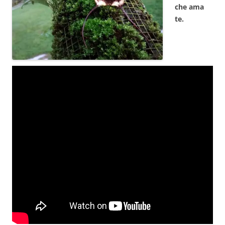
che ama
te.