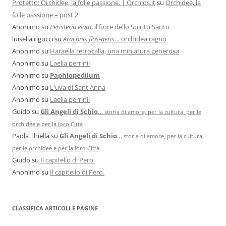
Protetto: Orchidee, la folle passione. | Orchids.it
su
Orchidee, la
folle passione – post 2
Anonimo
su
Peristeria elata
, il fiore dello Spirito Santo
luisella rigucci
su
Arachnis flos-aeris
… orchidea ragno
Anonimo
su
Haraella retrocalla, una miniatura generosa
Anonimo
su
Laelia perrinii
Anonimo
su
Paphiopedilum
Anonimo
su
L'uva di Sant'Anna
Anonimo
su
Laelia perrinii
Guido
su
Gli Angeli di Schio
…
storia di amore, per la cultura, per le
orchidee e per la loro Città
Paola Thiella
su
Gli Angeli di Schio
…
storia di amore, per la cultura,
per le orchidee e per la loro Città
Guido
su
Il capitello di Pero.
Anonimo
su
Il capitello di Pero.
CLASSIFICA ARTICOLI E PAGINE