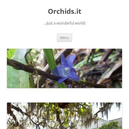
Orchids.it
…just a wonderful world!
Vai
Menu
al
contenuto