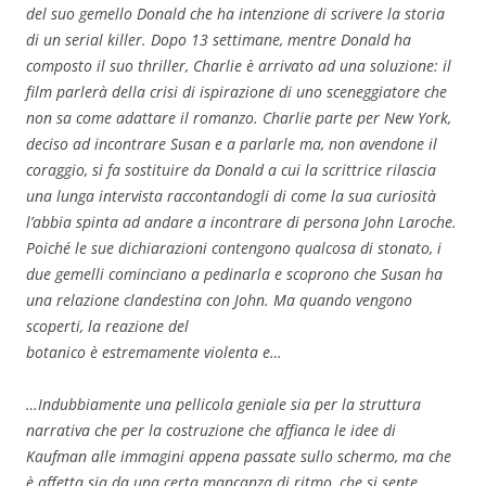
del suo gemello Donald che ha intenzione di scrivere la storia
di un serial killer. Dopo 13 settimane, mentre Donald ha
composto il suo thriller, Charlie è arrivato ad una soluzione: il
film parlerà della crisi di ispirazione di uno sceneggiatore che
non sa come adattare il romanzo. Charlie parte per New York,
deciso ad incontrare Susan e a parlarle ma, non avendone il
coraggio, si fa sostituire da Donald a cui la scrittrice rilascia
una lunga intervista raccontandogli di come la sua curiosità
l’abbia spinta ad andare a incontrare di persona John Laroche.
Poiché le sue dichiarazioni contengono qualcosa di stonato, i
due gemelli cominciano a pedinarla e scoprono che Susan ha
una relazione clandestina con John. Ma quando vengono
scoperti, la reazione del
botanico è estremamente violenta e…
…Indubbiamente una pellicola geniale sia per la struttura
narrativa che per la costruzione che affianca le idee di
Kaufman alle immagini appena passate sullo schermo, ma che
è affetta sia da una certa mancanza di ritmo, che si sente