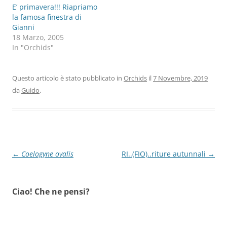
E’ primavera!!! Riapriamo
la famosa finestra di
Gianni
18 Marzo, 2005
In "Orchids"
Questo articolo è stato pubblicato in
Orchids
il
7 Novembre, 2019
da
Guido
.
Navigazione
←
Coelogyne ovalis
RI..(FIO)..riture autunnali
→
articolo
Ciao! Che ne pensi?