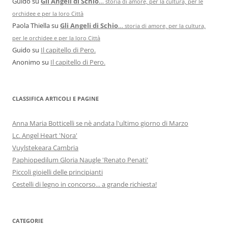
Guido
su
Gli Angeli di Schio
…
storia di amore, per la cultura, per le
orchidee e per la loro Città
Paola Thiella
su
Gli Angeli di Schio
…
storia di amore, per la cultura,
per le orchidee e per la loro Città
Guido
su
Il capitello di Pero.
Anonimo
su
Il capitello di Pero.
CLASSIFICA ARTICOLI E PAGINE
Anna Maria Botticelli se nè andata l'ultimo giorno di Marzo
Lc. Angel Heart 'Nora'
Vuylstekeara Cambria
Paphiopedilum Gloria Naugle 'Renato Penati'
Piccoli gioielli delle principianti
Cestelli di legno in concorso... a grande richiesta!
CATEGORIE