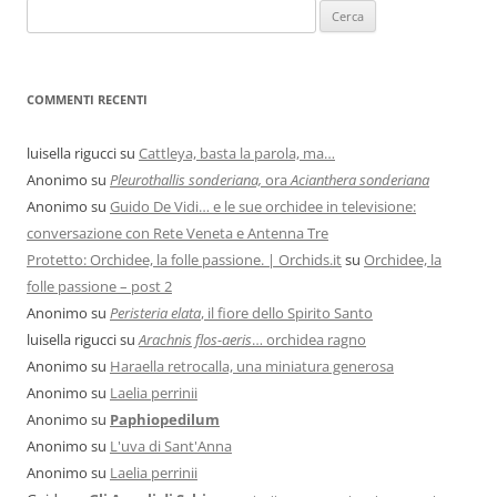
COMMENTI RECENTI
luisella rigucci
su
Cattleya, basta la parola, ma…
Anonimo
su
Pleurothallis sonderiana,
ora
Acianthera sonderiana
Anonimo
su
Guido De Vidi… e le sue orchidee in televisione:
conversazione con Rete Veneta e Antenna Tre
Protetto: Orchidee, la folle passione. | Orchids.it
su
Orchidee, la
folle passione – post 2
Anonimo
su
Peristeria elata
, il fiore dello Spirito Santo
luisella rigucci
su
Arachnis flos-aeris
… orchidea ragno
Anonimo
su
Haraella retrocalla, una miniatura generosa
Anonimo
su
Laelia perrinii
Anonimo
su
Paphiopedilum
Anonimo
su
L'uva di Sant'Anna
Anonimo
su
Laelia perrinii