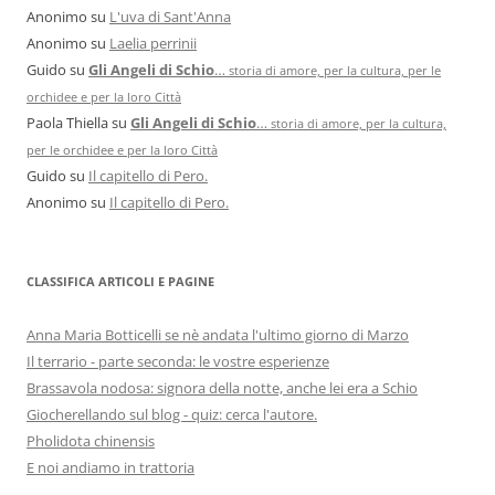
Anonimo
su
L'uva di Sant'Anna
Anonimo
su
Laelia perrinii
Guido
su
Gli Angeli di Schio
…
storia di amore, per la cultura, per le
orchidee e per la loro Città
Paola Thiella
su
Gli Angeli di Schio
…
storia di amore, per la cultura,
per le orchidee e per la loro Città
Guido
su
Il capitello di Pero.
Anonimo
su
Il capitello di Pero.
CLASSIFICA ARTICOLI E PAGINE
Anna Maria Botticelli se nè andata l'ultimo giorno di Marzo
Il terrario - parte seconda: le vostre esperienze
Brassavola nodosa: signora della notte, anche lei era a Schio
Giocherellando sul blog - quiz: cerca l'autore.
Pholidota chinensis
E noi andiamo in trattoria