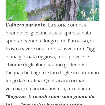
L’albero parlante.
La storia comincia
quando lei, giovane acacia spinosa nata
spontaneamente lungo il rio Parnasso, si
trovò a vivere una curiosa avventura. Oggi
è una giornata uggiosa, fuori piove e le
chiome degli alberi stanno godendosi
l’acqua che bagna le loro foglie io cammino
lungo la stradina. Quell’acacia ormai
vecchia, ma ancora austera, mi chiama:
“Ragazzo, ti ricordi come sono giunta da
te?”
…
“eee certo che me lo ricordo”