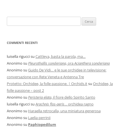
COMMENTI RECENTI
luisella rigucci
su
Cattleya, basta la parola, ma…
Anonimo
su
Pleurothallis sonderiana,
ora
Acianthera sonderiana
Anonimo
su
Guido De Vidi… e le sue orchidee in televisione:
conversazione con Rete Veneta e Antenna Tre
Protetto: Orchidee, la folle passione. | Orchids.it
su
Orchidee, la
folle passione – post 2
Anonimo
su
Peristeria elata
, il fiore dello Spirito Santo
luisella rigucci
su
Arachnis flos-aeris
… orchidea ragno
Anonimo
su
Haraella retrocalla, una miniatura generosa
Anonimo
su
Laelia perrinii
Anonimo
su
Paphiopedilum