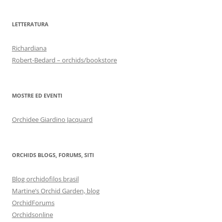
LETTERATURA
Richardiana
Robert-Bedard – orchids/bookstore
MOSTRE ED EVENTI
Orchidee Giardino Jacquard
ORCHIDS BLOGS, FORUMS, SITI
Blog orchidofilos brasil
Martine’s Orchid Garden, blog
OrchidForums
Orchidsonline