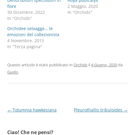
Dendrobium speciosum in
Hoya pubicalyx
fiore
2 Maggio, 2020
30 Dicembre, 2022
In "Orchids"
In "Orchids"
Orchidee selvagge… le
emozioni del collezionista
4 Novembre, 2013
In "Terza pagina"
Questo articolo è stato pubblicato in
Orchids
il
4 Giugno, 2020
da
Guido
.
Navigazione
←
Tolumnia hawkesiana
Pleurothallis tribuloides
→
articolo
Ciao! Che ne pensi?