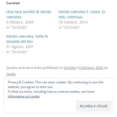
Correlati
Una rara varietà di Vanda
Vanda coerulea f. rosea, la
coerulea
vita, continua
9 Ottobre, 2004
18 Ottobre, 2015
In "Orchids"
In "Orchids"
Vanda coerulea, tutte le
tonalità del blu
31 Agosto, 2007
In "Orchids"
Questo articolo è stato pubblicato in
Orchids
il
9 Ottobre, 2020
da
Guido
.
Privacy & Cookies: This site uses cookies. By continuing to use this
website, you agree to their use.
To find out more, including how to control cookies, see here:
Informativa sui cookie
Navigazione
←
Anathallis obovata
Cattleya Anzac x Bicolor
→
articolo