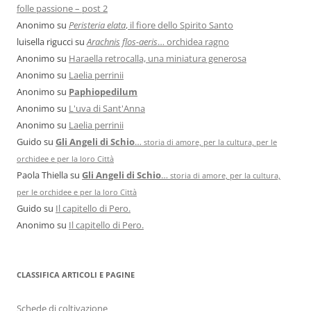
folle passione – post 2
Anonimo
su
Peristeria elata
, il fiore dello Spirito Santo
luisella rigucci
su
Arachnis flos-aeris
… orchidea ragno
Anonimo
su
Haraella retrocalla, una miniatura generosa
Anonimo
su
Laelia perrinii
Anonimo
su
Paphiopedilum
Anonimo
su
L'uva di Sant'Anna
Anonimo
su
Laelia perrinii
Guido
su
Gli Angeli di Schio
…
storia di amore, per la cultura, per le
orchidee e per la loro Città
Paola Thiella
su
Gli Angeli di Schio
…
storia di amore, per la cultura,
per le orchidee e per la loro Città
Guido
su
Il capitello di Pero.
Anonimo
su
Il capitello di Pero.
CLASSIFICA ARTICOLI E PAGINE
Schede di coltivazione