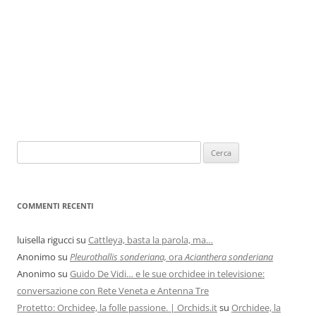
COMMENTI RECENTI
luisella rigucci
su
Cattleya, basta la parola, ma…
Anonimo
su
Pleurothallis sonderiana,
ora
Acianthera sonderiana
Anonimo
su
Guido De Vidi… e le sue orchidee in televisione:
conversazione con Rete Veneta e Antenna Tre
Protetto: Orchidee, la folle passione. | Orchids.it
su
Orchidee, la