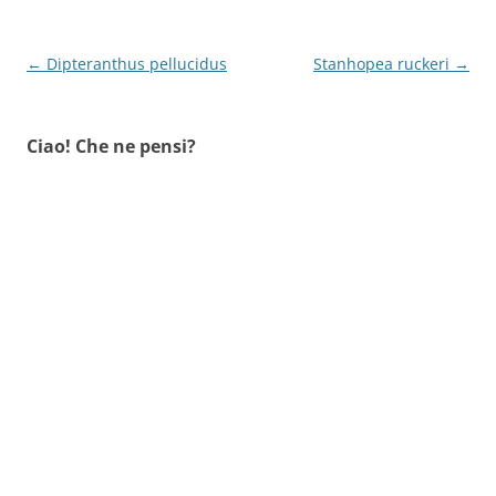
Navigazione
←
Dipteranthus pellucidus
Stanhopea ruckeri
→
articolo
Ciao! Che ne pensi?