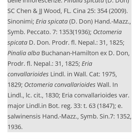
delle infiorescenze.
Pinalia spicata
(D. Don)
SC Chen & JJ Wood, FL. Cina 25: 354 (2009).
Sinonimi;
Eria spicata
(D. Don) Hand.-Mazz.,
Symb. Peccato. 7: 1353(1936);
Octomeria
spicata
D. Don. Prodr. fl. Nepal.: 31, 1825;
Pinalia alba
Buchanan-Hamilton ex D. Don,
Prodr. fl. Nepal.: 31, 1825;
Eria
convallarioides
Lindl. in Wall. Cat: 1975,
1829;
Octomeria convallarioides
Wall. In
Lindl., lc. cit., 1830; Eria convallarioides var.
major Lindl.in Bot. reg. 33: t. 63 (1847); e.
salwinensis Hand.-Mazz., Symb. Sin.7: 1352,
1936.