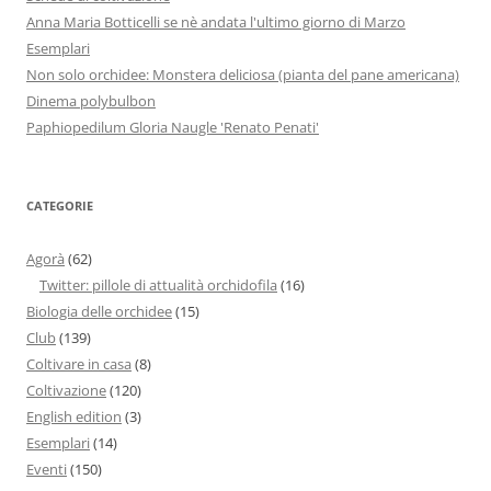
Anna Maria Botticelli se nè andata l'ultimo giorno di Marzo
Esemplari
Non solo orchidee: Monstera deliciosa (pianta del pane americana)
Dinema polybulbon
Paphiopedilum Gloria Naugle 'Renato Penati'
CATEGORIE
Agorà
(62)
Twitter: pillole di attualità orchidofila
(16)
Biologia delle orchidee
(15)
Club
(139)
Coltivare in casa
(8)
Coltivazione
(120)
English edition
(3)
Esemplari
(14)
Eventi
(150)