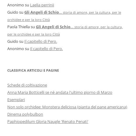
Anonimo
su
Laelia perrinii
Guido
su
Gli Angeli di Schio
…
storia di amore, per la cultura, per le
orchidee e per la loro Città
Paola Thiella
su
Gli Angeli di Schio
…
storia di amore, per la cultura,
per le orchidee e per la loro Città
Guido
su
Il capitello di Pero.
Anonimo
su
Il capitello di Pero.
CLASSIFICA ARTICOLI E PAGINE
Schede di coltivazione
Anna Maria Botticelli se nè andata l'ultimo giorno di Marzo
Esemplari
Non solo orchidee: Monstera deliciosa (pianta del pane americana)
Dinema polybulbon
Paphiopedilum Gloria Naugle 'Renato Penati'