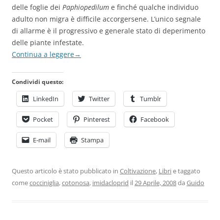
delle foglie dei
Paphiopedilum
e finché qualche individuo
adulto non migra è difficile accorgersene. L’unico segnale
di allarme è il progressivo e generale stato di deperimento
delle piante infestate.
Continua a leggere
→
Condividi questo:
LinkedIn
Twitter
Tumblr
Pocket
Pinterest
Facebook
E-mail
Stampa
Questo articolo è stato pubblicato in
Coltivazione
,
Libri
e taggato
come
cocciniglia
,
cotonosa
,
imidacloprid
il
29 Aprile, 2008
da
Guido