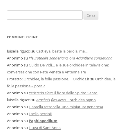
COMMENTI RECENTI
luisella rigucci
su
Cattleya, basta la parola, ma…
Anonimo
su
Pleurothallis sonderiana,
ora
Acianthera sonderiana
Anonimo
su
Guido De Vidi… e le sue orchidee in televisione:
conversazione con Rete Veneta e Antenna Tre
Protetto: Orchidee, la folle passione. | Orchids.it
su
Orchidee, la
folle passione – post 2
Anonimo
su
Peristeria elata
, il fiore dello Spirito Santo
luisella rigucci
su
Arachnis flos-aeris
… orchidea ragno
Anonimo
su
Haraella retrocalla, una miniatura generosa
Anonimo
su
Laelia perrinii
Anonimo
su
Paphiopedilum
Anonimo
su
L'uva di Sant'Anna