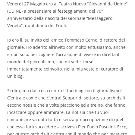
Venerdì 27 Maggio ero al Teatro Nuovo “Giovanni da Udine”
(UDINE) a presenziare ai festeggiamenti del 70°
anniversario della nascita del Giornale “Messaggero
Veneto”, quotidiano del Friuli.
Io ero lì, su invito dell’amico Tommaso Cerno, direttore del
giornale. Ho aderito all’invito con molto entusiasmo, anche
e non solo, per cogliere l’occasione di vivere in diretta il
mondo del giornalismo, che mi vede, forse
immeritatamente coinvolto, nella mia veste di curatore di
un blog.
Si dirà, ma dai, cosa centra il tuo blog con il giornalismo!
C’entra e come che c’entra! Seppur di settore, su orchids.it
escono notizie che a volte piacciono ed altre no, che fanno
incazzare oppure ammirare. La notizia che tu vuoi
comunicare va data tutta e senza preoccupazione di quel
che essa farà succedere – scriveva Pier Paolo Pasolini. Ecco,
per questo orchids.it c’entra con il mondo che per mestiere