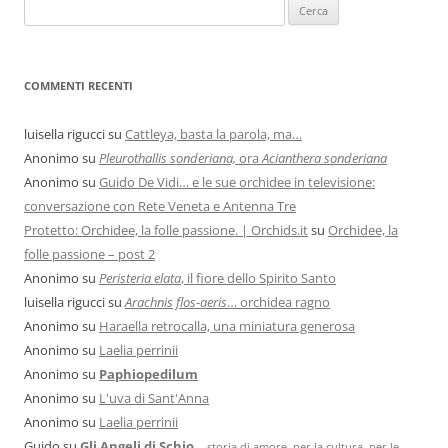
COMMENTI RECENTI
luisella rigucci
su
Cattleya, basta la parola, ma…
Anonimo
su
Pleurothallis sonderiana,
ora
Acianthera sonderiana
Anonimo
su
Guido De Vidi… e le sue orchidee in televisione:
conversazione con Rete Veneta e Antenna Tre
Protetto: Orchidee, la folle passione. | Orchids.it
su
Orchidee, la
folle passione – post 2
Anonimo
su
Peristeria elata
, il fiore dello Spirito Santo
luisella rigucci
su
Arachnis flos-aeris
… orchidea ragno
Anonimo
su
Haraella retrocalla, una miniatura generosa
Anonimo
su
Laelia perrinii
Anonimo
su
Paphiopedilum
Anonimo
su
L'uva di Sant'Anna
Anonimo
su
Laelia perrinii
Guido
su
Gli Angeli di Schio
…
storia di amore, per la cultura, per le