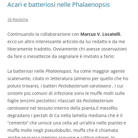
Acari e batteriosi nelle Phalaenopsis
26 Repliche
Continuando la collaborazione con
Marcus V. Locatelli
,
ecco un altro interessante articolo da lui redatto e da me
liberamente tradotto. Ovviamente chi avesse osservazioni
da fare o inesattezze da segnalare è invitato a farlo:
La batteriosi nelle
Phalaenopsis
, ha come maggior agente
scatenante, citato in letteratura (almeno per quello che ho
potuto trovare), i batteri
Pectobacterium carotovora
, i cui
sintomi più comuni di infezione sono le muffe molli sulle
foglie (enzimi pectolitici rilasciati da
Pectobacterium
carotovora
nel tessuto interno della pianta,il mesofilo,
degradano i pectati di Ca nella lamella mediana che è il
“cemento” che unisce una cella ad un’altra nelle piante) e
muffa molle negli pseudobulbi, muffa che è chiamata
anche anasarca (regioni acquose e cattivo odore). In