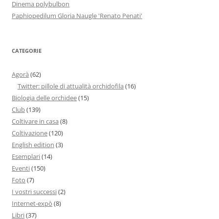
Dinema polybulbon
Paphiopedilum Gloria Naugle 'Renato Penati'
CATEGORIE
Agorà
(62)
Twitter: pillole di attualità orchidofila
(16)
Biologia delle orchidee
(15)
Club
(139)
Coltivare in casa
(8)
Coltivazione
(120)
English edition
(3)
Esemplari
(14)
Eventi
(150)
Foto
(7)
I vostri successi
(2)
Internet-expò
(8)
Libri
(37)