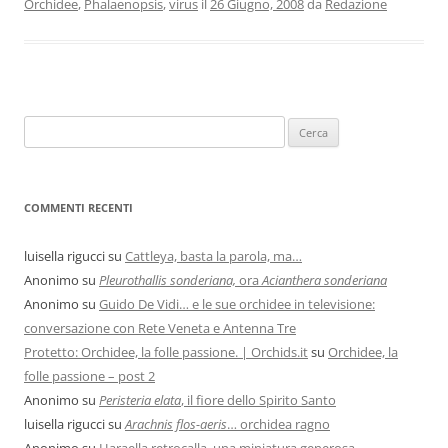
Orchidee
,
Phalaenopsis
,
virus
il
26 Giugno, 2008
da
Redazione
COMMENTI RECENTI
luisella rigucci
su
Cattleya, basta la parola, ma…
Anonimo
su
Pleurothallis sonderiana,
ora
Acianthera sonderiana
Anonimo
su
Guido De Vidi… e le sue orchidee in televisione:
conversazione con Rete Veneta e Antenna Tre
Protetto: Orchidee, la folle passione. | Orchids.it
su
Orchidee, la
folle passione – post 2
Anonimo
su
Peristeria elata
, il fiore dello Spirito Santo
luisella rigucci
su
Arachnis flos-aeris
… orchidea ragno
Anonimo
su
Haraella retrocalla, una miniatura generosa