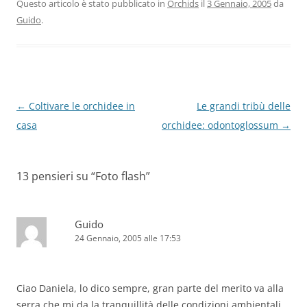
Questo articolo è stato pubblicato in
Orchids
il
3 Gennaio, 2005
da
Guido
.
Navigazione
←
Coltivare le orchidee in
Le grandi tribù delle
articolo
casa
orchidee: odontoglossum
→
13 pensieri su “
Foto flash
”
Guido
24 Gennaio, 2005 alle 17:53
Ciao Daniela, lo dico sempre, gran parte del merito va alla
serra che mi da la tranquillità delle condizioni ambientali,