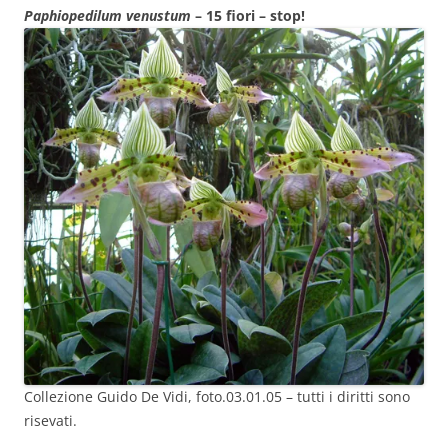
Paphiopedilum venustum
– 15 fiori – stop!
Collezione Guido De Vidi, foto.03.01.05 – tutti i diritti sono
risevati.