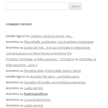
COMMENTI RECENTI
luisella rigucci
su
Cattleya, basta la parola, ma…
Anonimo
su
Pleurothallis sonderiana,
ora
Acianthera sonderiana
Anonimo
su
Guido De Vidi… e le sue orchidee in televisione:
conversazione con Rete Veneta e Antenna Tre
Protetto: Orchidee, la folle passione. | Orchids.it
su
Orchidee, la
folle passione – post 2
Anonimo
su
Peristeria elata
, il fiore dello Spirito Santo
luisella rigucci
su
Arachnis flos-aeris
… orchidea ragno
Anonimo
su
Haraella retrocalla, una miniatura generosa
Anonimo
su
Laelia perrinii
Anonimo
su
Paphiopedilum
Anonimo
su
L'uva di Sant'Anna
Anonimo
su
Laelia perrinii