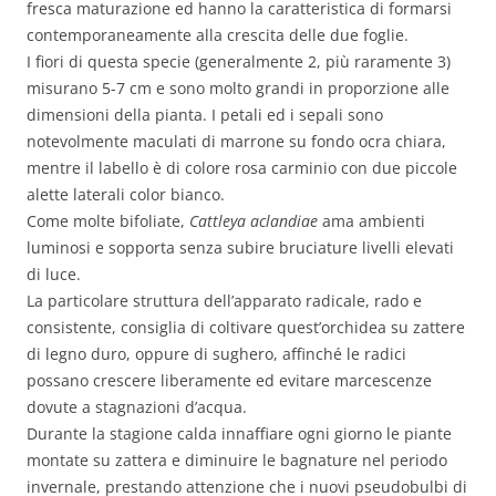
fresca maturazione ed hanno la caratteristica di formarsi
contemporaneamente alla crescita delle due foglie.
I fiori di questa specie (generalmente 2, più raramente 3)
misurano 5-7 cm e sono molto grandi in proporzione alle
dimensioni della pianta. I petali ed i sepali sono
notevolmente maculati di marrone su fondo ocra chiara,
mentre il labello è di colore rosa carminio con due piccole
alette laterali color bianco.
Come molte bifoliate,
Cattleya aclandiae
ama ambienti
luminosi e sopporta senza subire bruciature livelli elevati
di luce.
La particolare struttura dell’apparato radicale, rado e
consistente, consiglia di coltivare quest’orchidea su zattere
di legno duro, oppure di sughero, affinché le radici
possano crescere liberamente ed evitare marcescenze
dovute a stagnazioni d’acqua.
Durante la stagione calda innaffiare ogni giorno le piante
montate su zattera e diminuire le bagnature nel periodo
invernale, prestando attenzione che i nuovi pseudobulbi di