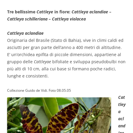
Tre bellissime
Cattleye
in fiore:
Cattleya aclandiae –
Cattleya schilleriana – Cattleya violacea
Cattleya aclandiae
Originaria del Brasile (Stato di Bahia), vive in climi caldi ed
asciutti per gran parte dell’anno a 400 metri di altitudine.
E’ un’orchidea epifita di piccole dimensioni, appartiene al
gruppo delle
Cattleyae
bifoliate e sviluppa pseudobulbi non
più alti di 10 cm, alla cui base si formano poche radici,
lunghe e consistenti.
Collezione Guido de Vidi. Foto 08.05.05
Cat
tley
a
acl
and
iae