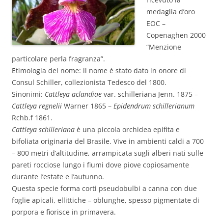
medaglia d’oro
EOC –
Copenaghen 2000
“Menzione
particolare perla fragranza”.
Etimologia del nome: il nome è stato dato in onore di
Consul Schiller, collezionista Tedesco del 1800.
Sinonimi:
Cattleya aclandiae
var. schilleriana Jenn. 1875 –
Cattleya regnelii
Warner 1865 –
Epidendrum schillerianum
Rchb.f 1861.
Cattleya schilleriana
è una piccola orchidea epifita e
bifoliata originaria del Brasile. Vive in ambienti caldi a 700
– 800 metri d’altitudine, arrampicata sugli alberi nati sulle
pareti rocciose lungo i fiumi dove piove copiosamente
durante l’estate e l’autunno.
Questa specie forma corti pseudobulbi a canna con due
foglie apicali, ellittiche – oblunghe, spesso pigmentate di
porpora e fiorisce in primavera.