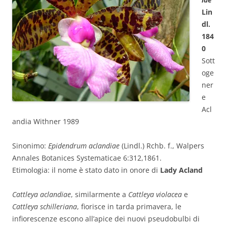
Lin
dl.
184
0
Sott
oge
ner
e
Acl
andia Withner 1989
Sinonimo:
Epidendrum aclandiae
(Lindl.) Rchb. f., Walpers
Annales Botanices Systematicae 6:312,1861.
Etimologia: il nome è stato dato in onore di
Lady Acland
Cattleya aclandiae
, similarmente a
Cattleya violacea
e
Cattleya schilleriana
, fiorisce in tarda primavera, le
infiorescenze escono all’apice dei nuovi pseudobulbi di