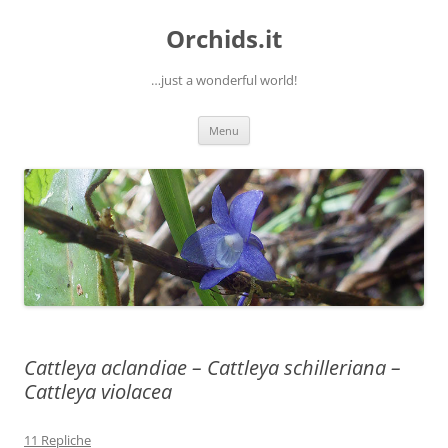
Orchids.it
…just a wonderful world!
Vai
Menu
al
contenuto
Cattleya aclandiae – Cattleya schilleriana –
Cattleya violacea
11 Repliche