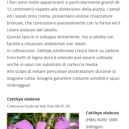
I fiori sono molto appariscenti e particolarmente grandi (8–
12 centimetri) rispetto alle dimensioni della pianta. I petali
ed i sepali tinta crema, presentano vistose chiazzature
bronzee, che contrastano piacevolmente con la forma ed il
colore violaceo del labello.
Questa specie si sviluppa lentamente, ma si adatta con
facilità a situazioni ambientali non ideali.
In coltivazione,
Cattleya schilleriana
cresce bene su zattere,
tronchetti di legno duro e volendo può essere coltivata
anche in vaso con substrato di corteccia media.
Allo scopo di evitare pericolose disidratazioni durante la
stagione calda, bisogna garantire costante umidità e spazi
ombreggiati.
Cattleya violacea
Collezione Guido de Vidi. Foto 08.05. 05
Cattleya violacea
(HBK) Rolfe 1889
Sottogen.