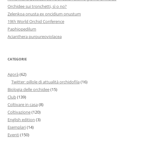
Orchidee sui tronchetti, sì o no?
Zelenkoa onusta ex oncidium onustum
19th World Orchid Conference
Paphiopedilum
Acianthera purpureoviolacea
CATEGORIE
Agorà
(62)
Twitter: pillole di attualità orchidofila
(16)
Biologia delle orchidee
(15)
Club
(139)
Coltivare in casa
(8)
Coltivazione
(120)
English edition
(3)
Esemplari
(14)
Eventi
(150)