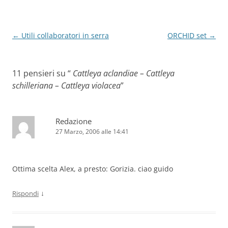
Navigazione
←
Utili collaboratori in serra
ORCHID set
→
articolo
11 pensieri su “
Cattleya aclandiae – Cattleya
schilleriana – Cattleya violacea
”
Redazione
27 Marzo, 2006 alle 14:41
Ottima scelta Alex, a presto: Gorizia. ciao guido
↓
Rispondi