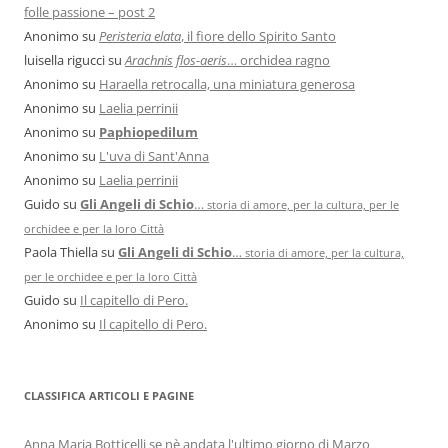
folle passione – post 2
Anonimo
su
Peristeria elata
, il fiore dello Spirito Santo
luisella rigucci
su
Arachnis flos-aeris
… orchidea ragno
Anonimo
su
Haraella retrocalla, una miniatura generosa
Anonimo
su
Laelia perrinii
Anonimo
su
Paphiopedilum
Anonimo
su
L'uva di Sant'Anna
Anonimo
su
Laelia perrinii
Guido
su
Gli Angeli di Schio
…
storia di amore, per la cultura, per le
orchidee e per la loro Città
Paola Thiella
su
Gli Angeli di Schio
…
storia di amore, per la cultura,
per le orchidee e per la loro Città
Guido
su
Il capitello di Pero.
Anonimo
su
Il capitello di Pero.
CLASSIFICA ARTICOLI E PAGINE
Anna Maria Botticelli se nè andata l'ultimo giorno di Marzo