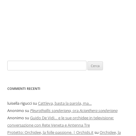
COMMENTI RECENTI
luisella rigucci
su
Cattleya, basta la parola, ma…
Anonimo
su
Pleurothallis sonderiana,
ora
Acianthera sonderiana
Anonimo
su
Guido De Vidi… e le sue orchidee in televisione:
conversazione con Rete Veneta e Antenna Tre
Protetto: Orchidee, la folle passione. | Orchids.it
su
Orchidee, la