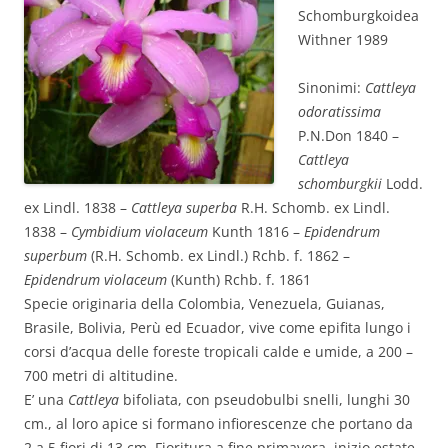
Schomburgkoidea
Withner 1989
Sinonimi:
Cattleya
odoratissima
P.N.Don 1840 –
Cattleya
schomburgkii
Lodd.
ex Lindl. 1838 –
Cattleya superba
R.H. Schomb. ex Lindl.
1838 –
Cymbidium violaceum
Kunth 1816 –
Epidendrum
superbum
(R.H. Schomb. ex Lindl.) Rchb. f. 1862 –
Epidendrum violaceum
(Kunth) Rchb. f. 1861
Specie originaria della Colombia, Venezuela, Guianas,
Brasile, Bolivia, Perù ed Ecuador, vive come epifita lungo i
corsi d’acqua delle foreste tropicali calde e umide, a 200 –
700 metri di altitudine.
E’ una
Cattleya
bifoliata, con pseudobulbi snelli, lunghi 30
cm., al loro apice si formano infiorescenze che portano da
2 a 5 fiori di 13 cm. Fioritura a fine primavera, inizio estate.