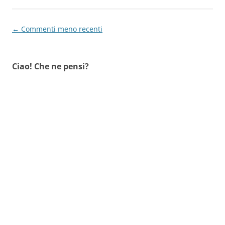
Navigazione
← Commenti meno recenti
commenti
Ciao! Che ne pensi?