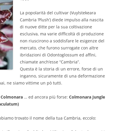
La popolarità del cultivar (Vuylstekeara
Cambria ‘Plush’) diede impulso alla nascita
di nuove ditte per la sua coltivazione
esclusiva, ma varie difficoltà di produzione
non riuscirono a soddisfare le esigenze del
mercato, che furono surrogate con altre
ibridazioni di Odontoglossum ed affini,
chiamate anch’esse “Cambria”.
Questa è la storia di un errore, forse di un
inganno, sicuramente di una deformazione
ai, ne siamo vittime un pò tutti.
e
Colmonara
… ed ancora più forse:
Colmonara Jungle
aculatum)
 abbiamo trovato il nome della tua Cambria, eccolo: