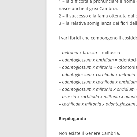
1 – la difficoltà a pronunciare il nome
nasce anche il grex Cambria.
2 – il successo e la fama ottenuta dal
3 – la relativa somiglianza dei fiori de
I vari ibridi che compongono il cosid
–
miltonia x brassia
= miltassia
–
odontoglossum x oncidium
= odontoc
–
odontoglossum x miltonia
= odontoni
–
odontoglossum x cochlioda x miltonia
–
odontoglossum x cochlioda x oncidium
–
odontoglossum x miltonia x oncidium
–
brassia x cochlioda x miltonia x odon
–
cochlioda x miltonia x odontoglossum
Riepilogando
Non esiste il Genere Cambria.