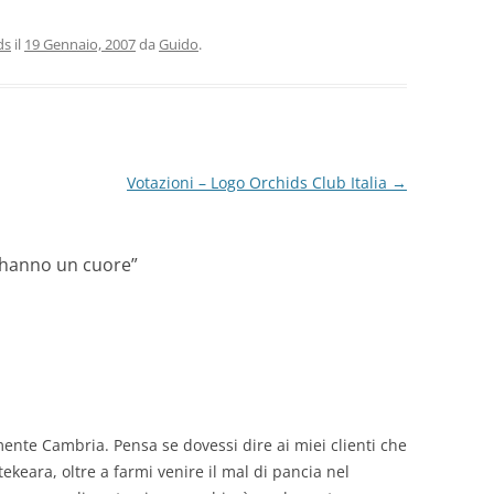
ds
il
19 Gennaio, 2007
da
Guido
.
Votazioni – Logo Orchids Club Italia
→
 hanno un cuore
”
ente Cambria. Pensa se dovessi dire ai miei clienti che
tekeara, oltre a farmi venire il mal di pancia nel