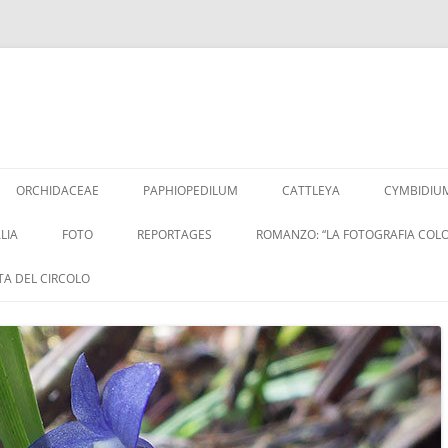
Vai
al
ORCHIDACEAE
PAPHIOPEDILUM
CATTLEYA
CYMBIDIU
contenuto
LIA
FOTO
REPORTAGES
ROMANZO: “LA FOTOGRAFIA COLO
ITA DEL CIRCOLO