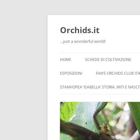
Orchids.it
…just a wonderful world!
HOME
SCHEDE DI COLTIVAZIONE
INFO
ESPOSIZIONI
FAN’S ORCHIDS CLUB ITA
LA SERRA DI GUIDO
STANHOPEA ‘ISABELLA’ STORIA, MITI E NASC