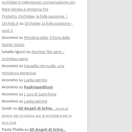
orchidee in televisione: conversazione con
Rete Veneta e Antenna Tre
Protetto: Orchidee, la folle passione. |
Orchids.it
su
Orchidee, la folle passione –
post 2
Anonimo
su
Peristeria elata
, il fiore dello
Spirito Santo
luisella rigucci
su
Arachnis flos-aeris
…
orchidea ragno
Anonimo
su
Haraella retrocalla, una
miniatura generosa
Anonimo
su
Laelia perrinii
Anonimo
su
Paphiopedilum
Anonimo
su
L'uva di Sant'Anna
Anonimo
su
Laelia perrinii
Guido
su
Gli Angeli di Schio
…
storia di
amore, per la cultura, per le orchidee e per la
loro Città
Paola Thiella
su
Gli Angeli di Schio
…