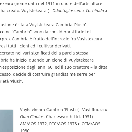
tekeara (nome dato nel 1911 in onore dell’orticultore
o ha creato: Vuylstekeara (=
Odontoglossum x Cochlioda x
usione è stata Vuylstekeara Cambria ‘Plush’.
e come “Cambria” sono da considerarsi ibridi di
o grex Cambria è frutto dell’incrocio fra Vuylstekeara
i tutti i cloni ed i cultivar derivati.
icercato nei vari significati della parola stessa.
ria ha inizio, quando un clone di Vuylstekeara
’esposizione degli anni 60, ed il suo creatore – la ditta
ccesso, decide di costruire grandissime serre per
ietà ‘Plush’.
Vuylstekeara Cambria ‘Plush’ (= Vuyl Rudra x
Odm Clonius
. Charlesworth Ltd. 1931)
AM/AOS 1972, FCC/AOS 1973 e CCM/AOS
1980