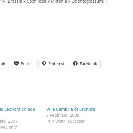
r (= (Brassia x Cochlioda x Miltonia x Odontoglossum) )
blr
Pocket
Pinterest
Facebook
a: Leonora chiede
W la Cambria di Leonora
6 Febbraio, 2008
gio, 2007
In "I vostri successi"
tivazione"