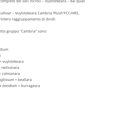
 completo dei vari incroci – Vuylstekeara – dai quali
 cultivar – Vuylstekeara Cambria ‘Plush”FCC/HRS.
ll’intero raggruppamento di ibridi.
detto gruppo “Cambria” sono:
idium
a
= vuylstekeara
=wilsonara
= colmanara
toglossum
= beallara
 x oncidium
= burrageara