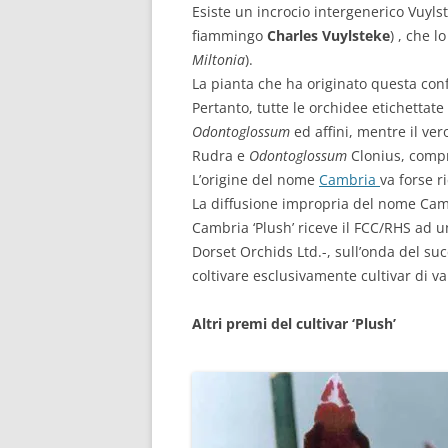
Esiste un incrocio intergenerico Vuyls
fiammingo
Charles Vuylsteke
) , che l
Miltonia
).
La pianta che ha originato questa conf
Pertanto, tutte le orchidee etichettat
Odontoglossum
ed affini, mentre il ver
Rudra e
Odontoglossum
Clonius, compres
L’origine del nome
Cambria
va forse r
La diffusione impropria del nome Camb
Cambria ‘Plush’ riceve il FCC/RHS ad un
Dorset Orchids Ltd.-, sull’onda del su
coltivare esclusivamente cultivar di var
Altri premi del cultivar ‘Plush’