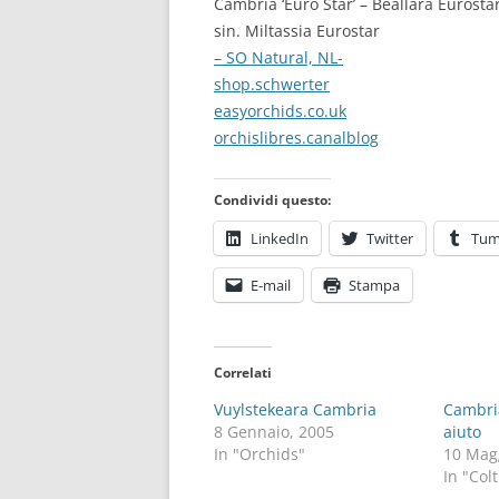
Cambria ‘Euro Star’ – Beallara Eurosta
sin. Miltassia Eurostar
– SO Natural, NL-
shop.schwerter
easyorchids.co.uk
orchislibres.canalblog
Condividi questo:
LinkedIn
Twitter
Tum
E-mail
Stampa
Correlati
Vuylstekeara Cambria
Cambri
8 Gennaio, 2005
aiuto
In "Orchids"
10 Mag
In "Col