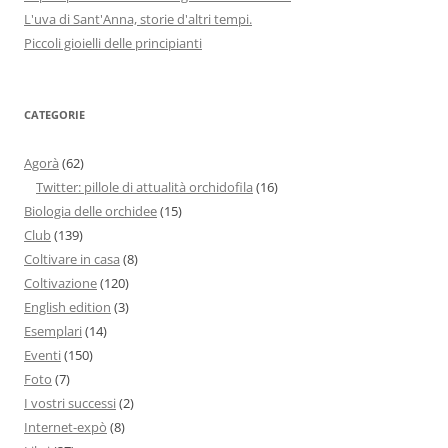
L'uva di Sant'Anna, storie d'altri tempi.
Piccoli gioielli delle principianti
CATEGORIE
Agorà
(62)
Twitter: pillole di attualità orchidofila
(16)
Biologia delle orchidee
(15)
Club
(139)
Coltivare in casa
(8)
Coltivazione
(120)
English edition
(3)
Esemplari
(14)
Eventi
(150)
Foto
(7)
I vostri successi
(2)
Internet-expò
(8)