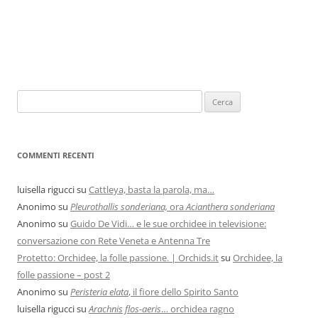
COMMENTI RECENTI
luisella rigucci
su
Cattleya, basta la parola, ma…
Anonimo
su
Pleurothallis sonderiana,
ora
Acianthera sonderiana
Anonimo
su
Guido De Vidi… e le sue orchidee in televisione:
conversazione con Rete Veneta e Antenna Tre
Protetto: Orchidee, la folle passione. | Orchids.it
su
Orchidee, la
folle passione – post 2
Anonimo
su
Peristeria elata
, il fiore dello Spirito Santo
luisella rigucci
su
Arachnis flos-aeris
… orchidea ragno