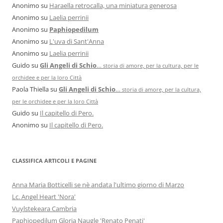
Anonimo
su
Haraella retrocalla, una miniatura generosa
Anonimo
su
Laelia perrinii
Anonimo
su
Paphiopedilum
Anonimo
su
L'uva di Sant'Anna
Anonimo
su
Laelia perrinii
Guido
su
Gli Angeli di Schio
…
storia di amore, per la cultura, per le
orchidee e per la loro Città
Paola Thiella
su
Gli Angeli di Schio
…
storia di amore, per la cultura,
per le orchidee e per la loro Città
Guido
su
Il capitello di Pero.
Anonimo
su
Il capitello di Pero.
CLASSIFICA ARTICOLI E PAGINE
Anna Maria Botticelli se nè andata l'ultimo giorno di Marzo
Lc. Angel Heart 'Nora'
Vuylstekeara Cambria
Paphiopedilum Gloria Naugle 'Renato Penati'