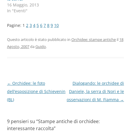
16 Maggio, 2013
In "Eventi"
Pagine:
1
2
3
4
5
6
7
8
9
10
Questo articolo è stato pubblicato in
Orchidee: stampe antiche
il
18
Agosto, 2007
da
Guido
.
Navigazione
←
Orchidee: le foto
Dialogando: le orchidee di
articolo
dell’esposizione di Schievenin
Daniele, la serra di Nori e le
(BL)
osservazioni di M. Fiamma
→
9 pensieri su “
Stampe antiche di orchidee:
interessante raccolta
”