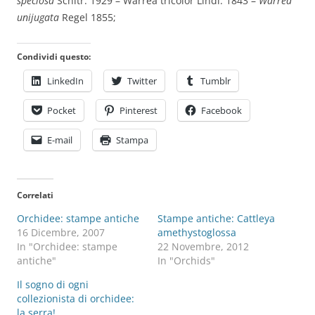
speciosa
Schltr. 1929 – Warrea tricolor Lindl. 1843 –
Warrea
unijugata
Regel 1855;
Condividi questo:
LinkedIn
Twitter
Tumblr
Pocket
Pinterest
Facebook
E-mail
Stampa
Correlati
Orchidee: stampe antiche
Stampe antiche: Cattleya
16 Dicembre, 2007
amethystoglossa
In "Orchidee: stampe
22 Novembre, 2012
antiche"
In "Orchids"
Il sogno di ogni
collezionista di orchidee:
la serra!