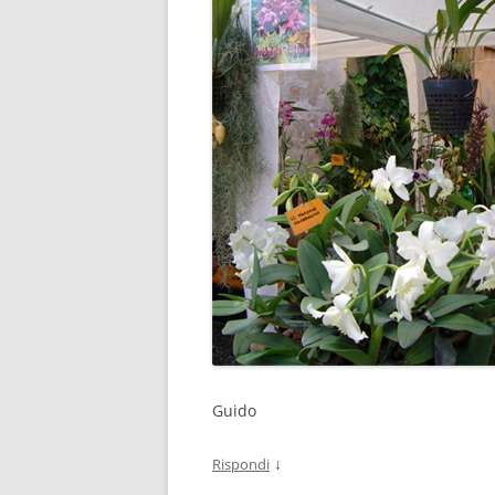
Guido
↓
Rispondi