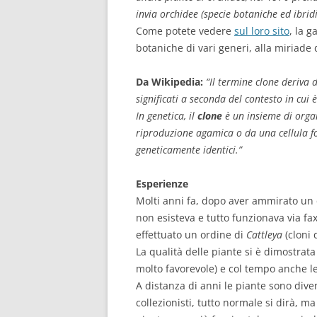
invia orchidee (specie botaniche ed ibrid
Come potete vedere
sul loro sito
, la 
botaniche di vari generi, alla miriade 
Da Wikipedia:
“Il termine clone deriva 
significati a seconda del contesto in cui è
In genetica, il
clone
è un insieme di organ
riproduzione agamica o da una cellula fo
geneticamente identici.”
Esperienze
Molti anni fa, dopo aver ammirato un 
non esisteva e tutto funzionava via fa
effettuato un ordine di
Cattleya
(cloni d
La qualità delle piante si è dimostrata 
molto favorevole) e col tempo anche le 
A distanza di anni le piante sono diven
collezionisti, tutto normale si dirà, m