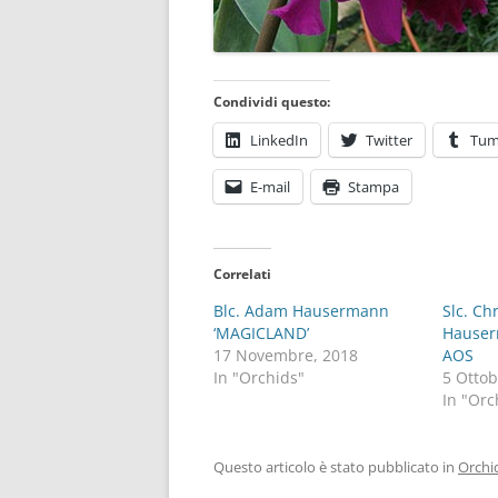
Condividi questo:
LinkedIn
Twitter
Tum
E-mail
Stampa
Correlati
Blc. Adam Hausermann
Slc. Ch
‘MAGICLAND’
Hauser
17 Novembre, 2018
AOS
In "Orchids"
5 Ottob
In "Orc
Questo articolo è stato pubblicato in
Orchi