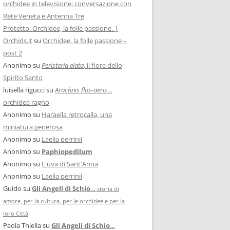
orchidee in televisione: conversazione con
Rete Veneta e Antenna Tre
Protetto: Orchidee, la folle passione. |
Orchids.it
su
Orchidee, la folle passione –
post 2
Anonimo
su
Peristeria elata
, il fiore dello
Spirito Santo
luisella rigucci
su
Arachnis flos-aeris
…
orchidea ragno
Anonimo
su
Haraella retrocalla, una
miniatura generosa
Anonimo
su
Laelia perrinii
Anonimo
su
Paphiopedilum
Anonimo
su
L'uva di Sant'Anna
Anonimo
su
Laelia perrinii
Guido
su
Gli Angeli di Schio
…
storia di
amore, per la cultura, per le orchidee e per la
loro Città
Paola Thiella
su
Gli Angeli di Schio
…