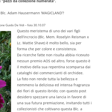
di
“pezzi da collezione numerata”.
i: Blc. Adam Hausermann ‘MAGICLAND’?
e Guido De Vidi – foto 30.10.07
Questo meristema di uno dei vari figli
dell’incrocio (Blc. Mem. Roselyin Reisman x
Lc. Mattie Shave) è molto bello, sia per
forma che per colore e consistenza.
Da ricerche fatte non risulta abbia ricevuto
nessun premio AOS od altro, forse questo è
il motivo della sua repentina scomparsa dai
cataloghi dei commercianti di orchidee.
La foto non rende tutta la bellezza e
nemmeno la deliziosa ed intensa fragranza
dei fiori di questo ibrido; con questo post
desidero spezzare una lancia in favore di
una sua futura premiazione, invitando tutti i
collezionisti che coltivano questa Blc. a