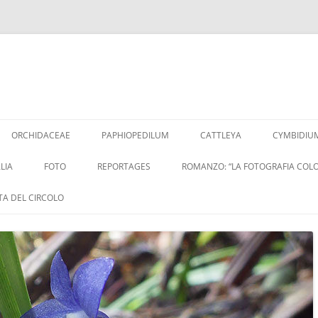
Vai
al
ORCHIDACEAE
PAPHIOPEDILUM
CATTLEYA
CYMBIDIU
contenuto
LIA
FOTO
REPORTAGES
ROMANZO: “LA FOTOGRAFIA COLO
ITA DEL CIRCOLO