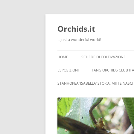
Orchids.it
…just a wonderful world!
HOME
SCHEDE DI COLTIVAZIONE
INFO
ESPOSIZIONI
FAN’S ORCHIDS CLUB ITA
LA SERRA DI GUIDO
STANHOPEA ‘ISABELLA’ STORIA, MITI E NASC