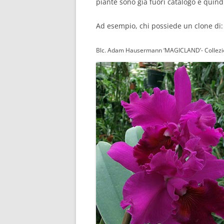
piante sono già fuori catalogo e quin
Ad esempio, chi possiede un clone d
Blc. Adam Hausermann ‘MAGICLAND’- Collezion