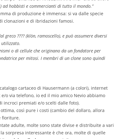
i) ad hobbisti e commercianti di tutto il mondo.”
gamma di produzione è immensa: si va dalle specie
di clonazioni e di ibridazioni famosi.
dal greco ???? (klön, ramoscello), e può assumere diversi
 utilizzato.
ismi o di cellule che originano da un fondatore per
ndatrice per mitosi. I membri di un clone sono quindi
catalogo cartaceo di Hausermann (a colori), internet
x e/o via telefono, io ed il mio amico Nevio abbiamo
i incroci premiati e/o scelti dalle foto).
ottima, così pure i costi (cambio del dollaro, allora
fioriture.
tate adulte, molte sono state divise e distribuite a vari
a la sorpresa interessante è che ora, molte di quelle