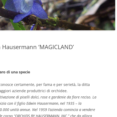
dam Hausermann ‘MAGICLAND’
raro di una specie
 conosce certamente, per fama e per serietà, la ditta
aggiori aziende produttrici di orchidee.
azione di piselli dolci, rose e gardenie da fiore reciso. La
inizia con il figlio Edwin Hausermann, nel 1935 – la
400.000 unità annue. Nel 1959 l’azienda comincia a vendere
nde corpo “ORCHIDS BY HAUSERMANN, INC.” che da allora