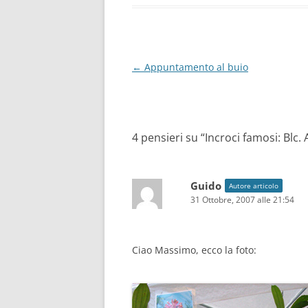
Navigazione
←
Appuntamento al buio
articolo
4 pensieri su “
Incroci famosi: Bl
Guido
Autore articolo
31 Ottobre, 2007 alle 21:54
Ciao Massimo, ecco la foto: