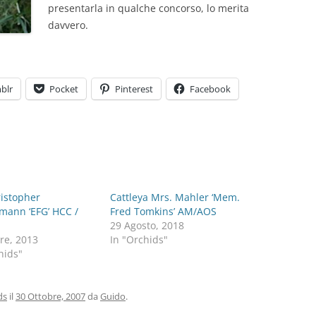
presentarla in qualche concorso, lo merita
davvero.
blr
Pocket
Pinterest
Facebook
ristopher
Cattleya Mrs. Mahler ‘Mem.
mann ‘EFG’ HCC /
Fred Tomkins’ AM/AOS
29 Agosto, 2018
re, 2013
In "Orchids"
hids"
ds
il
30 Ottobre, 2007
da
Guido
.