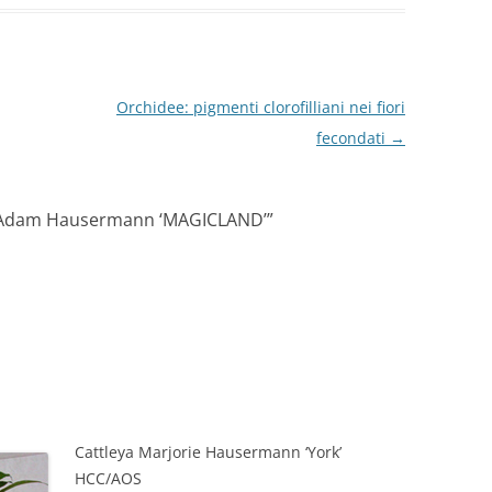
Orchidee: pigmenti clorofilliani nei fiori
fecondati
→
c. Adam Hausermann ‘MAGICLAND’
”
Cattleya Marjorie Hausermann ‘York’
HCC/AOS