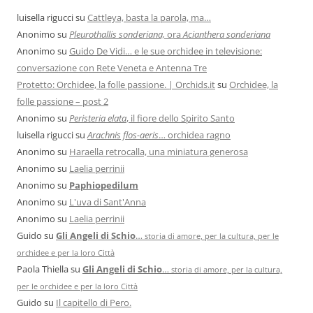
luisella rigucci
su
Cattleya, basta la parola, ma…
Anonimo
su
Pleurothallis sonderiana,
ora
Acianthera sonderiana
Anonimo
su
Guido De Vidi… e le sue orchidee in televisione:
conversazione con Rete Veneta e Antenna Tre
Protetto: Orchidee, la folle passione. | Orchids.it
su
Orchidee, la
folle passione – post 2
Anonimo
su
Peristeria elata
, il fiore dello Spirito Santo
luisella rigucci
su
Arachnis flos-aeris
… orchidea ragno
Anonimo
su
Haraella retrocalla, una miniatura generosa
Anonimo
su
Laelia perrinii
Anonimo
su
Paphiopedilum
Anonimo
su
L'uva di Sant'Anna
Anonimo
su
Laelia perrinii
Guido
su
Gli Angeli di Schio
…
storia di amore, per la cultura, per le
orchidee e per la loro Città
Paola Thiella
su
Gli Angeli di Schio
…
storia di amore, per la cultura,
per le orchidee e per la loro Città
Guido
su
Il capitello di Pero.