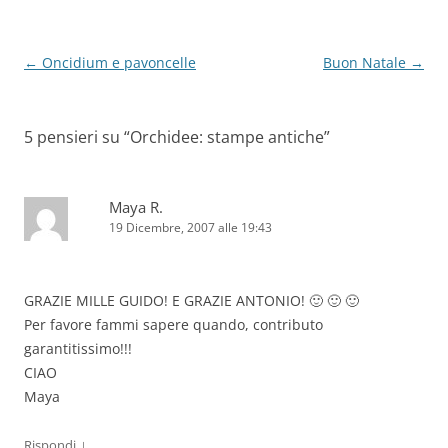
Navigazione
←
Oncidium e pavoncelle
Buon Natale
→
articolo
5 pensieri su “
Orchidee: stampe antiche
”
Maya R.
19 Dicembre, 2007 alle 19:43
GRAZIE MILLE GUIDO! E GRAZIE ANTONIO! 🙂 🙂 🙂
Per favore fammi sapere quando, contributo
garantitissimo!!!
CIAO
Maya
↓
Rispondi