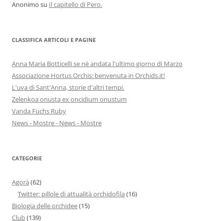
Anonimo
su
Il capitello di Pero.
CLASSIFICA ARTICOLI E PAGINE
Anna Maria Botticelli se nè andata l'ultimo giorno di Marzo
Associazione Hortus Orchis: benvenuta in Orchids.it!
L'uva di Sant'Anna, storie d'altri tempi.
Zelenkoa onusta ex oncidium onustum
Vanda Fuchs Ruby
News - Mostre - News - Mostre
CATEGORIE
Agorà
(62)
Twitter: pillole di attualità orchidofila
(16)
Biologia delle orchidee
(15)
Club
(139)