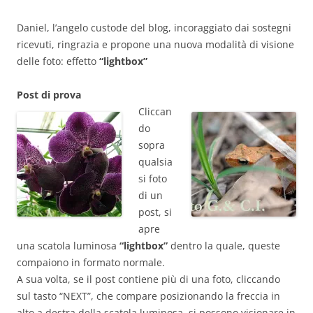
Daniel, l’angelo custode del blog, incoraggiato dai sostegni
ricevuti, ringrazia e propone una nuova modalità di visione
delle foto: effetto
“lightbox”
Post di prova
Cliccan
do
sopra
qualsia
si foto
di un
post, si
apre
una scatola luminosa
“lightbox”
dentro la quale, queste
compaiono in formato normale.
A sua volta, se il post contiene più di una foto, cliccando
sul tasto “NEXT”, che compare posizionando la freccia in
alto a destra della scatola luminosa, si possono visionare in