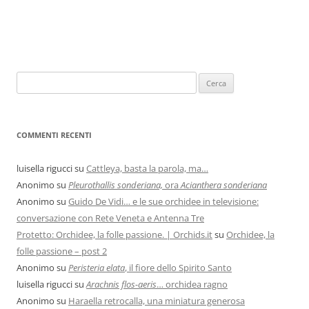
COMMENTI RECENTI
luisella rigucci
su
Cattleya, basta la parola, ma…
Anonimo
su
Pleurothallis sonderiana,
ora
Acianthera sonderiana
Anonimo
su
Guido De Vidi… e le sue orchidee in televisione:
conversazione con Rete Veneta e Antenna Tre
Protetto: Orchidee, la folle passione. | Orchids.it
su
Orchidee, la
folle passione – post 2
Anonimo
su
Peristeria elata
, il fiore dello Spirito Santo
luisella rigucci
su
Arachnis flos-aeris
… orchidea ragno
Anonimo
su
Haraella retrocalla, una miniatura generosa