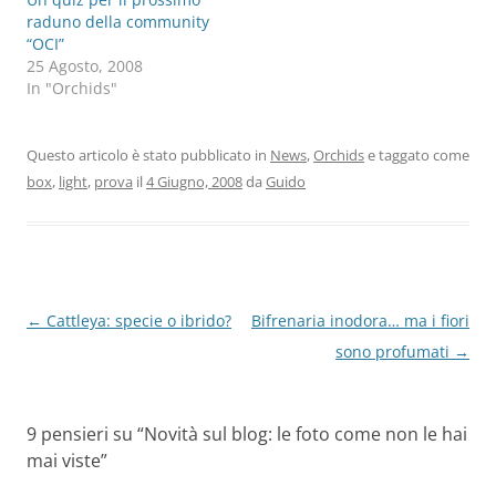
raduno della community
“OCI”
25 Agosto, 2008
In "Orchids"
Questo articolo è stato pubblicato in
News
,
Orchids
e taggato come
box
,
light
,
prova
il
4 Giugno, 2008
da
Guido
Navigazione
←
Cattleya: specie o ibrido?
Bifrenaria inodora… ma i fiori
articolo
sono profumati
→
9 pensieri su “
Novità sul blog: le foto come non le hai
mai viste
”