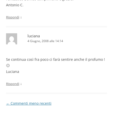
Antonio C.
↓
Rispondi
luciana
4 Giugno, 2008 alle 14:14
Se continua così fra poco ci farà sentire anche il profumo !
🙂
Luciana
↓
Rispondi
Navigazione
← Commenti meno recenti
commenti