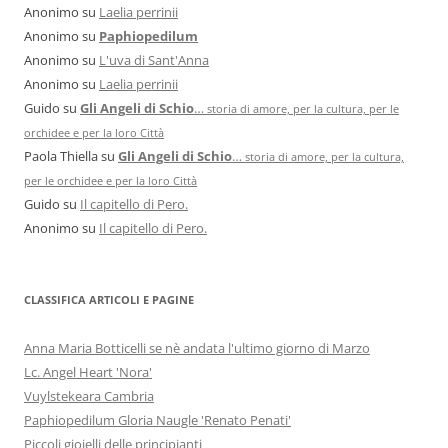
Anonimo
su
Laelia perrinii
Anonimo
su
Paphiopedilum
Anonimo
su
L'uva di Sant'Anna
Anonimo
su
Laelia perrinii
Guido
su
Gli Angeli di Schio
…
storia di amore, per la cultura, per le
orchidee e per la loro Città
Paola Thiella
su
Gli Angeli di Schio
…
storia di amore, per la cultura,
per le orchidee e per la loro Città
Guido
su
Il capitello di Pero.
Anonimo
su
Il capitello di Pero.
CLASSIFICA ARTICOLI E PAGINE
Anna Maria Botticelli se nè andata l'ultimo giorno di Marzo
Lc. Angel Heart 'Nora'
Vuylstekeara Cambria
Paphiopedilum Gloria Naugle 'Renato Penati'
Piccoli gioielli delle principianti