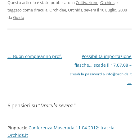
Questo articolo è stato pubblicato in
Coltivazione
,
Orchids
e
taggato come
dracula
,
Orchidee
,
Orchids
,
severa
il
10 Luglio, 2008
da
Guido
Navigazione
←
Buon compleanno prof.
Possibilità importazione
articolo
fiasche… scade il 17.07.08 –
chiedi la password a info@orchids.it
→
6 pensieri su “
Dracula severa
”
Pingback:
Conferenza Maserada 11.04.2012: traccia |
Orchids.it