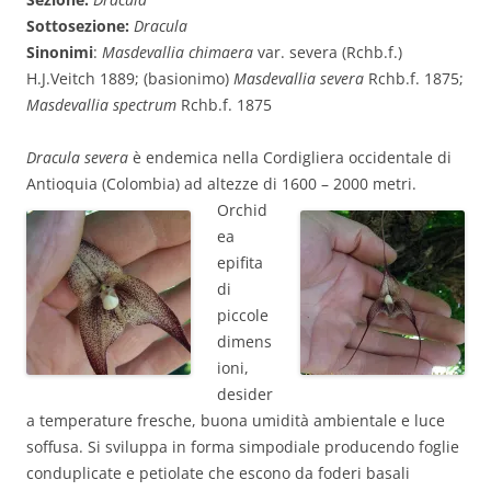
Sottosezione:
Dracula
Sinonimi
:
Masdevallia chimaera
var. severa (Rchb.f.)
H.J.Veitch 1889; (basionimo)
Masdevallia severa
Rchb.f. 1875;
Masdevallia spectrum
Rchb.f. 1875
Dracula severa
è endemica nella Cordigliera occidentale di
Antioquia (Colombia) ad altezze di 1600 – 2000 metri.
Orchid
ea
epifita
di
piccole
dimens
ioni,
desider
a temperature fresche, buona umidità ambientale e luce
soffusa. Si sviluppa in forma simpodiale producendo foglie
conduplicate e petiolate che escono da foderi basali