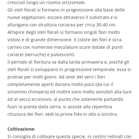
cresciuti lungo un rizoma orizzontale.
Gli steli fiorali si formano in progressione alla base delle
nuove vegetazioni, escono attraverso il substrato e si
allungano con struttura coriacea per circa 30-40 cm.
All’apice degli steli fiorali si formano singoli fiori molto
vistosi e di grande dimensione. Il colore dei fiori è ocra-
carneo con numerose maculature scure dotate di punti
coriacei (verruche) e pubescenti.
Il periodo di fioritura va dalla tarda primavera e, poiché gli
steli fiorali si sviluppano in progressione temporale, essa si
protrae per molti giorni. Ad onor del vero i fiori
completamente aperti durano molto poco (da cui il
sinonimo chimaera) ed inoltre sono molto sensibili alla luce
ed al secco eccessivo, al punto che solamente portando
fuori la pianta dalla serra, si assiste alla repentina
chiusura dei fiori: vedi la prima foto in alto a sinistra.
Coltivazione:
Si consiglia di coltivare questa specie, in cestini retinati con