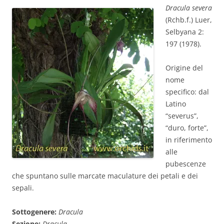
Dracula severa
(Rchb.f.) Luer,
Selbyana 2:
197 (1978).
Origine del
nome
specifico: dal
Latino
“severus”,
“duro, forte”,
in riferimento
alle
pubescenze
che spuntano sulle marcate maculature dei petali e dei
sepali.
Sottogenere:
Dracula
Sezione:
Dracula