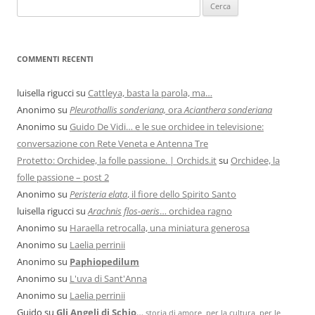
COMMENTI RECENTI
luisella rigucci
su
Cattleya, basta la parola, ma…
Anonimo
su
Pleurothallis sonderiana,
ora
Acianthera sonderiana
Anonimo
su
Guido De Vidi… e le sue orchidee in televisione:
conversazione con Rete Veneta e Antenna Tre
Protetto: Orchidee, la folle passione. | Orchids.it
su
Orchidee, la
folle passione – post 2
Anonimo
su
Peristeria elata
, il fiore dello Spirito Santo
luisella rigucci
su
Arachnis flos-aeris
… orchidea ragno
Anonimo
su
Haraella retrocalla, una miniatura generosa
Anonimo
su
Laelia perrinii
Anonimo
su
Paphiopedilum
Anonimo
su
L'uva di Sant'Anna
Anonimo
su
Laelia perrinii
Guido
su
Gli Angeli di Schio
…
storia di amore, per la cultura, per le