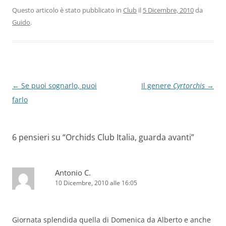
Questo articolo è stato pubblicato in
Club
il
5 Dicembre, 2010
da
Guido
.
Navigazione
←
Se puoi sognarlo, puoi
Il genere
Cyrtorchis
→
articolo
farlo
6 pensieri su “
Orchids Club Italia, guarda avanti
”
Antonio C.
10 Dicembre, 2010 alle 16:05
Giornata splendida quella di Domenica da Alberto e anche