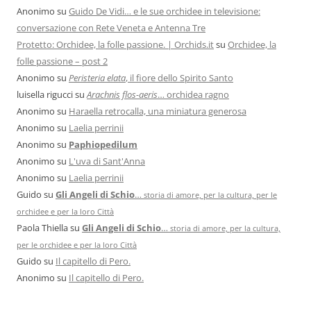
Anonimo
su
Guido De Vidi… e le sue orchidee in televisione:
conversazione con Rete Veneta e Antenna Tre
Protetto: Orchidee, la folle passione. | Orchids.it
su
Orchidee, la
folle passione – post 2
Anonimo
su
Peristeria elata
, il fiore dello Spirito Santo
luisella rigucci
su
Arachnis flos-aeris
… orchidea ragno
Anonimo
su
Haraella retrocalla, una miniatura generosa
Anonimo
su
Laelia perrinii
Anonimo
su
Paphiopedilum
Anonimo
su
L'uva di Sant'Anna
Anonimo
su
Laelia perrinii
Guido
su
Gli Angeli di Schio
…
storia di amore, per la cultura, per le
orchidee e per la loro Città
Paola Thiella
su
Gli Angeli di Schio
…
storia di amore, per la cultura,
per le orchidee e per la loro Città
Guido
su
Il capitello di Pero.
Anonimo
su
Il capitello di Pero.