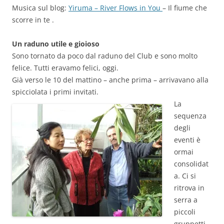
Musica sul blog:
Yiruma – River Flows in You
– Il fiume che
scorre in te .
Un raduno utile e gioioso
Sono tornato da poco dal raduno del Club e sono molto
felice. Tutti eravamo felici, oggi.
Già verso le 10 del mattino – anche prima – arrivavano alla
spicciolata i primi invitati.
La
sequenza
degli
eventi è
ormai
consolidat
a. Ci si
ritrova in
serra a
piccoli
gruppetti