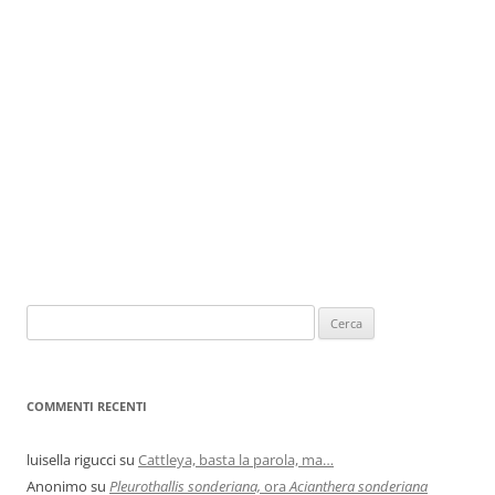
COMMENTI RECENTI
luisella rigucci
su
Cattleya, basta la parola, ma…
Anonimo
su
Pleurothallis sonderiana,
ora
Acianthera sonderiana