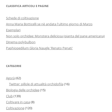
CLASSIFICA ARTICOLI E PAGINE
Schede di coltivazione
Anna Maria Botticelli se nè andata l'ultimo giorno di Marzo
Esemplari
Non solo orchidee: Monstera deliciosa (pianta del pane americana)
Dinema polybulbon
Paphiopedilum Gloria Naugle 'Renato Penati'
CATEGORIE
Agorà
(62)
Twitter: pillole di attualità orchidofila
(16)
Biologia delle orchidee
(15)
Club
(139)
Coltivare in casa
(8)
Coltivazione
(120)