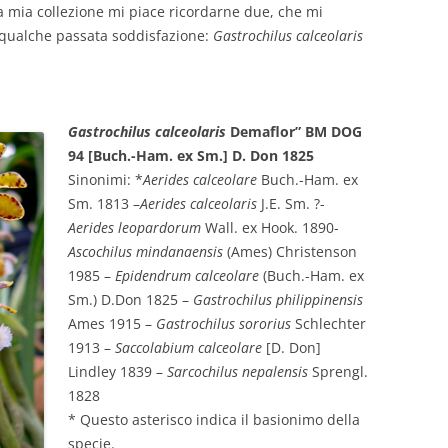
a mia collezione mi piace ricordarne due, che mi
 e qualche passata soddisfazione:
Gastrochilus calceolaris
Gastrochilus calceolaris
Demaflor” BM DOG
94 [Buch.-Ham. ex Sm.] D. Don 1825
Sinonimi: *
Aerides calceolare
Buch.-Ham. ex
Sm. 1813 –
Aerides calceolaris
J.E. Sm. ?-
Aerides leopardorum
Wall. ex Hook. 1890-
Ascochilus mindanaensis
(Ames) Christenson
1985 –
Epidendrum calceolare
(Buch.-Ham. ex
Sm.) D.Don 1825 –
Gastrochilus philippinensis
Ames 1915 –
Gastrochilus sororius
Schlechter
1913 –
Saccolabium calceolare
[D. Don]
Lindley 1839 –
Sarcochilus nepalensis
Sprengl.
1828
* Questo asterisco indica il basionimo della
specie.