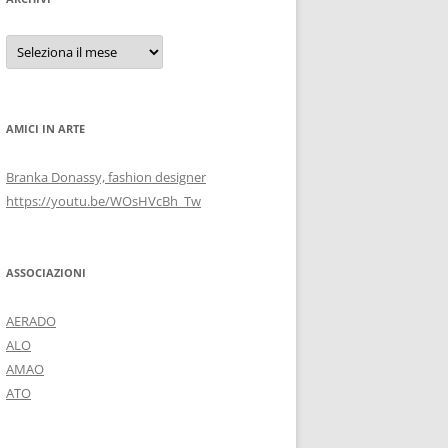
Archivi
AMICI IN ARTE
Branka Donassy, fashion designer
https://youtu.be/WOsHVcBh_Tw
ASSOCIAZIONI
AERADO
ALO
AMAO
ATO