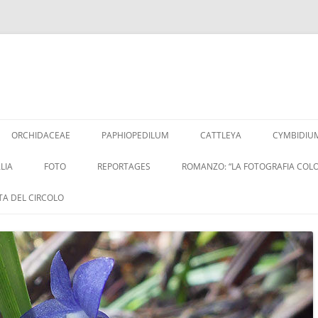
Vai
al
ORCHIDACEAE
PAPHIOPEDILUM
CATTLEYA
CYMBIDIU
contenuto
LIA
FOTO
REPORTAGES
ROMANZO: “LA FOTOGRAFIA COLO
ITA DEL CIRCOLO