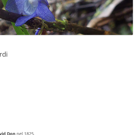
rdi
vid Don
nel 1825.