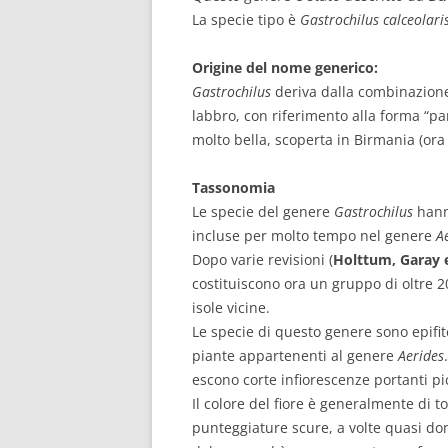
La specie tipo è
Gastrochilus calceolari
Origine del nome generico:
Gastrochilus
deriva dalla combinazion
labbro, con riferimento alla forma “pa
molto bella, scoperta in Birmania (or
Tassonomia
Le specie del genere
Gastrochilus
hann
incluse per molto tempo nel genere
A
Dopo varie revisioni (
Holttum, Garay 
costituiscono ora un gruppo di oltre 20
isole vicine.
Le specie di questo genere sono epifi
piante appartenenti al genere
Aerides
escono corte infiorescenze portanti pic
Il colore del fiore è generalmente di t
punteggiature scure, a volte quasi dom