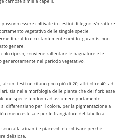
e carnose simili a capelli.
s
possono essere coltivate in cestini di legno e/o zattere
 portamento vegetativo delle singole specie.
ntermedio-caldo e costantemente umido, garantiscono
esto genere.
iccolo riposo, conviene rallentare le bagnature e le
lto generosamente nel periodo vegetativo.
 alcuni testi ne citano poco più di 20, altri oltre 40, ad
ri, sia nella morfologia delle piante che dei fiori; esse
 (alcune specie tendono ad assumere portamento
i si differenziano per il colore, per la pigmentazione a
più o meno estesa e per le frangiature del labello a
s
sono affascinanti e piacevoli da coltivare perché
re deliziose.