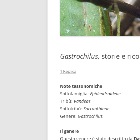
Gastrochilus
, storie e rico
1 Replica
Note tassonomiche
Sottofamiglia:
Epidendroideae
.
Tribù:
Vandeae.
Sottotribù:
Sarcanthinae.
Genere:
Gastrochilus.
Il genere
Questo genere è stato descritto da
Da