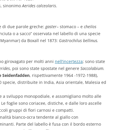
s
, sinonimo
Aerides calceolaris
.
e di due parole greche:
gaster
– stomaco – e
cheilos
nciuta o a sacco” osservata nel labello di una specie
a Myanmar) da Boxall nel 1873:
Gastrochilus bellinus.
o girovagato per molti anni
nell’incertezza
; sono state
erides
, poi sono state spostate nel genere
Saccolabium.
e Seidenfadden
, rispettivamente 1964 -1972-1988),
 specie, distribuite in India, Asia orientale, Malesia ed
te a sviluppo monopodiale, e assomigliano molto alle
. Le foglie sono coriacee, distiche, e dalle loro ascelle
coli gruppi di fiori carnosi e compatti.
onalità bianco-ocra tendente al giallo con
inanti. Parte del labello è fusa con il bordo esterno