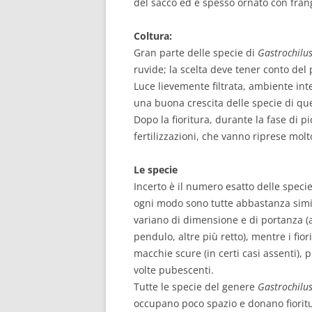
del sacco ed è spesso ornato con frang
Coltura:
Gran parte delle specie di
Gastrochilu
ruvide; la scelta deve tener conto del
Luce lievemente filtrata, ambiente i
una buona crescita delle specie di qu
Dopo la fioritura, durante la fase di p
fertilizzazioni, che vanno riprese mo
Le specie
Incerto è il numero esatto delle specie,
ogni modo sono tutte abbastanza simila
variano di dimensione e di portanza
pendulo, altre più retto), mentre i fior
macchie scure (in certi casi assenti), 
volte pubescenti.
Tutte le specie del genere
Gastrochilu
occupano poco spazio e donano fioritu