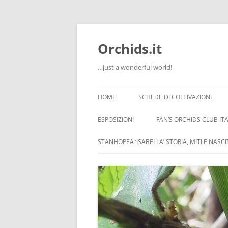
Orchids.it
…just a wonderful world!
HOME
SCHEDE DI COLTIVAZIONE
INFO
ESPOSIZIONI
FAN’S ORCHIDS CLUB ITA
LA SERRA DI GUIDO
STANHOPEA ‘ISABELLA’ STORIA, MITI E NASC