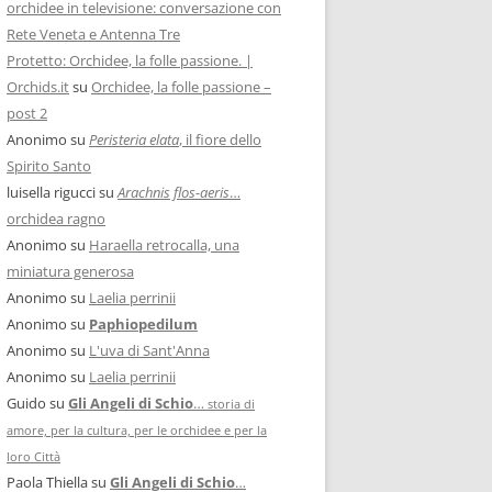
orchidee in televisione: conversazione con
Rete Veneta e Antenna Tre
Protetto: Orchidee, la folle passione. |
Orchids.it
su
Orchidee, la folle passione –
post 2
Anonimo
su
Peristeria elata
, il fiore dello
Spirito Santo
luisella rigucci
su
Arachnis flos-aeris
…
orchidea ragno
Anonimo
su
Haraella retrocalla, una
miniatura generosa
Anonimo
su
Laelia perrinii
Anonimo
su
Paphiopedilum
Anonimo
su
L'uva di Sant'Anna
Anonimo
su
Laelia perrinii
Guido
su
Gli Angeli di Schio
…
storia di
amore, per la cultura, per le orchidee e per la
loro Città
Paola Thiella
su
Gli Angeli di Schio
…