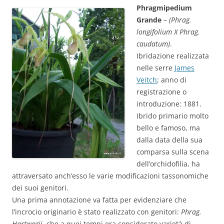
Phragmipedium
Grande
–
(Phrag.
longifolium X Phrag.
caudatum)
.
Ibridazione realizzata
nelle serre
James
Veitch
; anno di
registrazione o
introduzione: 1881.
Ibrido primario molto
bello e famoso, ma
dalla data della sua
comparsa sulla scena
dell’orchidofilia, ha
attraversato anch’esso le varie modificazioni tassonomiche
dei suoi genitori.
Una prima annotazione va fatta per evidenziare che
l’incrocio originario è stato realizzato con genitori:
Phrag.
Hartwegii
, che a quei tempi era considerato varietà di