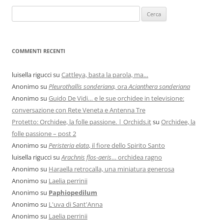
COMMENTI RECENTI
luisella rigucci
su
Cattleya, basta la parola, ma…
Anonimo
su
Pleurothallis sonderiana,
ora
Acianthera sonderiana
Anonimo
su
Guido De Vidi… e le sue orchidee in televisione:
conversazione con Rete Veneta e Antenna Tre
Protetto: Orchidee, la folle passione. | Orchids.it
su
Orchidee, la
folle passione – post 2
Anonimo
su
Peristeria elata
, il fiore dello Spirito Santo
luisella rigucci
su
Arachnis flos-aeris
… orchidea ragno
Anonimo
su
Haraella retrocalla, una miniatura generosa
Anonimo
su
Laelia perrinii
Anonimo
su
Paphiopedilum
Anonimo
su
L'uva di Sant'Anna
Anonimo
su
Laelia perrinii