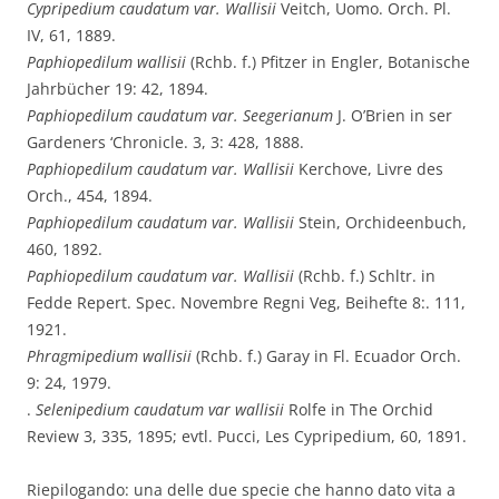
Cypripedium caudatum var. Wallisii
Veitch, Uomo. Orch. Pl.
IV, 61, 1889.
Paphiopedilum wallisii
(Rchb. f.) Pfitzer in Engler, Botanische
Jahrbücher 19: 42, 1894.
Paphiopedilum caudatum var. Seegerianum
J. O’Brien in ser
Gardeners ‘Chronicle. 3, 3: 428, 1888.
Paphiopedilum caudatum var. Wallisii
Kerchove, Livre des
Orch., 454, 1894.
Paphiopedilum caudatum var. Wallisii
Stein, Orchideenbuch,
460, 1892.
Paphiopedilum caudatum var. Wallisii
(Rchb. f.) Schltr. in
Fedde Repert. Spec. Novembre Regni Veg, Beihefte 8:. 111,
1921.
Phragmipedium wallisii
(Rchb. f.) Garay in Fl. Ecuador Orch.
9: 24, 1979.
.
Selenipedium caudatum var wallisii
Rolfe in The Orchid
Review 3, 335, 1895; evtl. Pucci, Les Cypripedium, 60, 1891.
Riepilogando: una delle due specie che hanno dato vita a