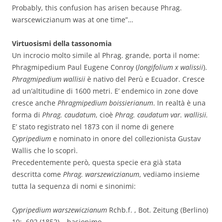
Probably, this confusion has arisen because Phrag.
warscewiczianum was at one time”…
Virtuosismi della tassonomia
Un incrocio molto simile al Phrag. grande, porta il nome:
Phragmipedium Paul Eugene Conroy (
longifolium x walissii
).
Phragmipedium wallisii
è nativo del Perù e Ecuador. Cresce
ad un’altitudine di 1600 metri. E’ endemico in zone dove
cresce anche
Phragmipedium boissierianum
. In realtà è una
forma di
Phrag. caudatum
, cioè
Phrag. caudatum var. wallisii.
E’ stato registrato nel 1873 con il nome di genere
Cypripedium
e nominato in onore del collezionista Gustav
Wallis che lo scoprì.
Precedentemente però, questa specie era già stata
descritta come
Phrag. warszewiczianum
, vediamo insieme
tutta la sequenza di nomi e sinonimi:
Cypripedium warszewiczianum
Rchb.f. , Bot. Zeitung (Berlino)
10:. 692 (1852) – basionimo.