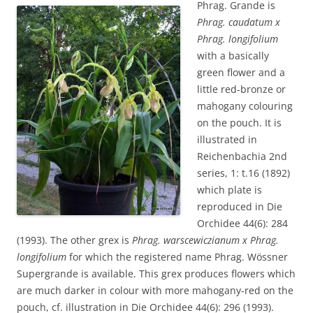
Phrag. Grande is
Phrag. caudatum x
Phrag. longifolium
with a basically
green flower and a
little red-bronze or
mahogany colouring
on the pouch. It is
illustrated in
Reichenbachia 2nd
series, 1: t.16 (1892)
which plate is
reproduced in Die
Orchidee 44(6): 284
(1993). The other grex is
Phrag. warscewiczianum x Phrag.
longifolium
for which the registered name Phrag. Wössner
Supergrande is available. This grex produces flowers which
are much darker in colour with more mahogany-red on the
pouch, cf. illustration in Die Orchidee 44(6): 296 (1993).