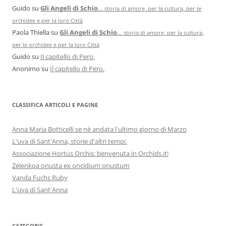
Guido
su
Gli Angeli di Schio
…
storia di amore, per la cultura, per le
orchidee e per la loro Città
Paola Thiella
su
Gli Angeli di Schio
…
storia di amore, per la cultura,
per le orchidee e per la loro Città
Guido
su
Il capitello di Pero.
Anonimo
su
Il capitello di Pero.
CLASSIFICA ARTICOLI E PAGINE
Anna Maria Botticelli se nè andata l'ultimo giorno di Marzo
L'uva di Sant'Anna, storie d'altri tempi.
Associazione Hortus Orchis: benvenuta in Orchids.it!
Zelenkoa onusta ex oncidium onustum
Vanda Fuchs Ruby
L'uva di Sant'Anna
CATEGORIE