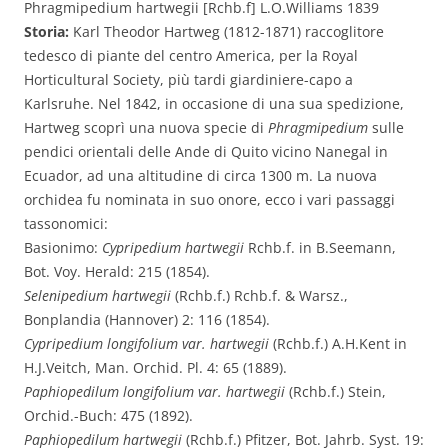
Phragmipedium hartwegii [Rchb.f] L.O.Williams 1839
Storia:
Karl Theodor Hartweg (1812-1871) raccoglitore
tedesco di piante del centro America, per la Royal
Horticultural Society, più tardi giardiniere-capo a
Karlsruhe. Nel 1842, in occasione di una sua spedizione,
Hartweg scoprì una nuova specie di
Phragmipedium
sulle
pendici orientali delle Ande di Quito vicino Nanegal in
Ecuador, ad una altitudine di circa 1300 m. La nuova
orchidea fu nominata in suo onore, ecco i vari passaggi
tassonomici:
Basionimo:
Cypripedium hartwegii
Rchb.f. in B.Seemann,
Bot. Voy. Herald: 215 (1854).
Selenipedium hartwegii
(Rchb.f.) Rchb.f. & Warsz.,
Bonplandia (Hannover) 2: 116 (1854).
Cypripedium longifolium var. hartwegii
(Rchb.f.) A.H.Kent in
H.J.Veitch, Man. Orchid. Pl. 4: 65 (1889).
Paphiopedilum longifolium var. hartwegii
(Rchb.f.) Stein,
Orchid.-Buch: 475 (1892).
Paphiopedilum hartwegii
(Rchb.f.) Pfitzer, Bot. Jahrb. Syst. 19: