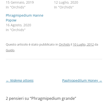
15 Gennaio, 2019
12 Luglio, 2020
In "Orchids"
In "Orchids"
Phragmipedium Hanne
Popow
16 Agosto, 2020
In "Orchids"
Questo articolo è stato pubblicato in
Orchids
il
10 Luglio, 2012
da
Guido
.
Navigazione
←
Nidema ottonis
Paphiopedilum Honey
→
articolo
2 pensieri su “
Phragmipedium grande
”