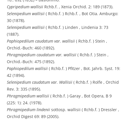
Cypripedium wallisii
Rchb.f. , Xenia Orchid. 2: 189 (1873).
Selenipedium wallisii
( Rchb.f. ) Rchb.f. , Bot Otia. Amburgo:
30 (1878).
Selenipedium wallisii
( Rchb.f. ) Linden , Lindenia 3: 73
(1887).
Paphiopedilum caudatum var. wallisii
( Rchb.f. ) Stein ,
Orchid.-Buch: 460 (1892).
Phragmipedium caudatum var. wallisii
( Rchb.f. ) Stein ,
Orchid.-Buch: 475 (1892).
Paphiopedilum wallisii
( Rchb.f. ) Pfitzer , Bot. Jahrb. Syst. 19:
42 (1894).
Selenipedium caudatum var. Wallisii
( Rchb.f. ) Rolfe , Orchid
Rev. 3: 335 (1895).
Phragmipedium wallisii
( Rchb.f. ) Garay , Bot Opera, B 9
(225: 1): 24. (1978).
Phragmipedium lindenii
sottosp. wallisii ( Rchb.f. ) Dressler ,
Orchid Digest 69: 89 (2005).