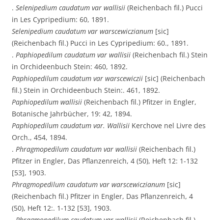
.
Selenipedium caudatum var wallisii
(Reichenbach fil.) Pucci
in Les Cypripedium: 60, 1891.
Selenipedium caudatum var warscewiczianum
[sic]
(Reichenbach fil.) Pucci in Les Cypripedium: 60., 1891.
.
Paphiopedilum caudatum var wallisii
(Reichenbach fil.) Stein
in Orchideenbuch Stein: 460, 1892.
Paphiopedilum caudatum var warscewiczii
[sic] (Reichenbach
fil.) Stein in Orchideenbuch Stein:. 461, 1892.
Paphiopedilum wallisii
(Reichenbach fil.) Pfitzer in Engler,
Botanische Jahrbücher, 19: 42, 1894.
Paphiopedilum caudatum var. Wallisii
Kerchove nel Livre des
Orch., 454, 1894.
.
Phragmopedilum caudatum var wallisii
(Reichenbach fil.)
Pfitzer in Engler, Das Pflanzenreich, 4 (50), Heft 12: 1-132
[53], 1903.
Phragmopedilum caudatum var warscewiczianum
[sic]
(Reichenbach fil.) Pfitzer in Engler, Das Pflanzenreich, 4
(50), Heft 12:. 1-132 [53], 1903.
.
Phragmopedilum caudatum var wallisii
(Reichenbach fil.)