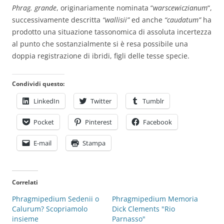
Phrag. grande
, originariamente nominata “
warscewiczianum
“,
successivamente descritta
“wallisii”
ed anche
“caudatum”
ha
prodotto una situazione tassonomica di assoluta incertezza
al punto che sostanzialmente si è resa possibile una
doppia registrazione di ibridi, figli delle tesse specie.
Condividi questo:
LinkedIn
Twitter
Tumblr
Pocket
Pinterest
Facebook
E-mail
Stampa
Correlati
Phragmipedium Sedenii o
Phragmipedium Memoria
Calurum? Scopriamolo
Dick Clements "Rio
insieme
Parnasso"