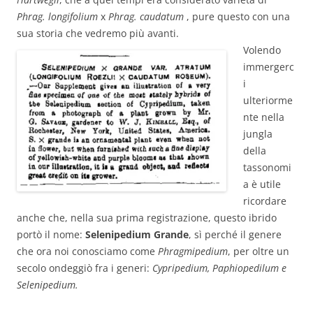
Phrag. longifolium
x
Phrag. caudatum
, pure questo con una
sua storia che vedremo più avanti.
Volendo
immergerc
i
ulteriorme
nte nella
jungla
della
tassonomi
a è utile
ricordare
anche che, nella sua prima registrazione, questo ibrido
portò il nome:
Selenipedium Grande
, sì perché il genere
che ora noi conosciamo come
Phragmipedium
, per oltre un
secolo ondeggiò fra i generi:
Cypripedium, Paphiopedilum e
Selenipedium.