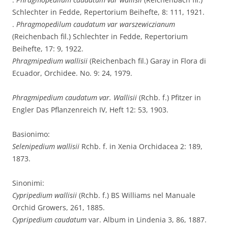
Schlechter in Fedde, Repertorium Beihefte, 8: 111, 1921.
.
Phragmopedilum caudatum var warszewiczianum
(Reichenbach fil.) Schlechter in Fedde, Repertorium
Beihefte, 17: 9, 1922.
Phragmipedium wallisii
(Reichenbach fil.) Garay in Flora di
Ecuador, Orchidee. No. 9: 24, 1979.
Phragmipedium caudatum var. Wallisii
(Rchb. f.) Pfitzer in
Engler Das Pflanzenreich IV, Heft 12: 53, 1903.
Basionimo:
Selenipedium wallisii
Rchb. f. in Xenia Orchidacea 2: 189,
1873.
Sinonimi:
Cypripedium wallisii
(Rchb. f.) BS Williams nel Manuale
Orchid Growers, 261, 1885.
Cypripedium caudatum
var. Album in Lindenia 3, 86, 1887.