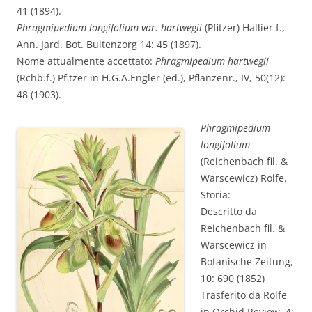
41 (1894).
Phragmipedium longifolium var. hartwegii
(Pfitzer) Hallier f.,
Ann. Jard. Bot. Buitenzorg 14: 45 (1897).
Nome attualmente accettato:
Phragmipedium hartwegii
(Rchb.f.) Pfitzer in H.G.A.Engler (ed.), Pflanzenr., IV, 50(12):
48 (1903).
Phragmipedium
longifolium
(Reichenbach fil. &
Warscewicz) Rolfe.
Storia:
Descritto da
Reichenbach fil. &
Warscewicz in
Botanische Zeitung,
10: 690 (1852)
Trasferito da Rolfe
in Orchid Review, 4: