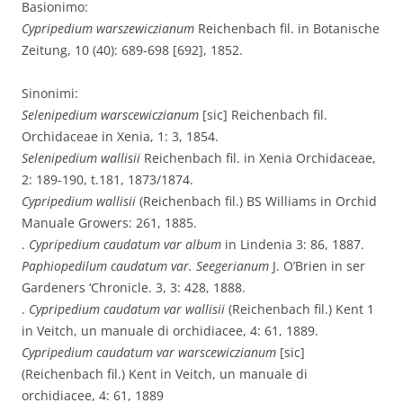
Basionimo:
Cypripedium warszewiczianum
Reichenbach fil. in Botanische
Zeitung, 10 (40): 689-698 [692], 1852.
Sinonimi:
Selenipedium warscewiczianum
[sic] Reichenbach fil.
Orchidaceae in Xenia, 1: 3, 1854.
Selenipedium wallisii
Reichenbach fil. in Xenia Orchidaceae,
2: 189-190, t.181, 1873/1874.
Cypripedium wallisii
(Reichenbach fil.) BS Williams in Orchid
Manuale Growers: 261, 1885.
.
Cypripedium caudatum var album
in Lindenia 3: 86, 1887.
Paphiopedilum caudatum var. Seegerianum
J. O’Brien in ser
Gardeners ‘Chronicle. 3, 3: 428, 1888.
.
Cypripedium caudatum var wallisii
(Reichenbach fil.) Kent 1
in Veitch, un manuale di orchidiacee, 4: 61, 1889.
Cypripedium caudatum var warscewiczianum
[sic]
(Reichenbach fil.) Kent in Veitch, un manuale di
orchidiacee, 4: 61, 1889