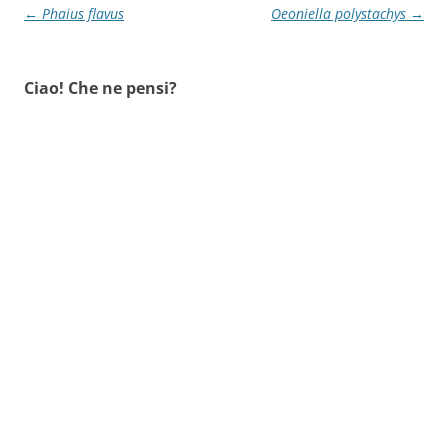
Navigazione
←
Phaius flavus
Oeoniella polystachys
→
articolo
Ciao! Che ne pensi?