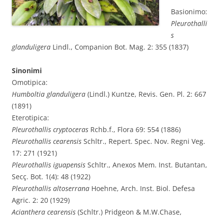
Basionimo:
Pleurothalli
s
glanduligera
Lindl., Companion Bot. Mag. 2: 355 (1837)
Sinonimi
Omotipica:
Humboltia glanduligera
(Lindl.) Kuntze, Revis. Gen. Pl. 2: 667
(1891)
Eterotipica:
Pleurothallis cryptoceras
Rchb.f., Flora 69: 554 (1886)
Pleurothallis cearensis
Schltr., Repert. Spec. Nov. Regni Veg.
17: 271 (1921)
Pleurothallis iguapensis
Schltr., Anexos Mem. Inst. Butantan,
Secç. Bot. 1(4): 48 (1922)
Pleurothallis altoserrana
Hoehne, Arch. Inst. Biol. Defesa
Agric. 2: 20 (1929)
Acianthera cearensis
(Schltr.) Pridgeon & M.W.Chase,