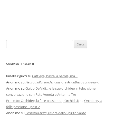
COMMENTI RECENTI
luisella rigucci
su
Cattleya, basta la parola, ma…
Anonimo
su
Pleurothallis sonderiana,
ora
Acianthera sonderiana
Anonimo
su
Guido De Vidi… e le sue orchidee in televisione:
conversazione con Rete Veneta e Antenna Tre
Protetto: Orchidee, la folle passione. | Orchids.it
su
Orchidee, la
folle passione – post 2
Anonimo
su
Peristeria elata
, il fiore dello Spirito Santo