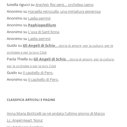
luisella rigucci
su
Arachnis flos-aeris
… orchidea ragno
Anonimo
su
Haraella retrocalla, una miniatura generosa
Anonimo
su
Laelia perrinii
Anonimo
su
Paphiopedilum
Anonimo
su
L'uva di Sant'Anna
Anonimo
su
Laelia perrinii
Guido
su
Gli Angeli di Schio
…
storia di amore, per la cultura, per le
orchidee e per la loro Città
Paola Thiella
su
Gli Angeli di Schio
…
storia di amore, per la cultura,
per le orchidee e per la loro Città
Guido
su
Il capitello di Pero.
Anonimo
su
Il capitello di Pero.
CLASSIFICA ARTICOLI E PAGINE
Anna Maria Botticelli se nè andata l'ultimo giorno di Marzo
Lc. Angel Heart 'Nora'
Vuylstekeara Cambria