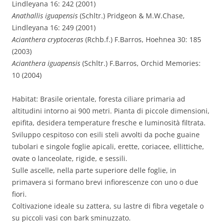
Lindleyana 16: 242 (2001)
Anathallis iguapensis
(Schltr.) Pridgeon & M.W.Chase,
Lindleyana 16: 249 (2001)
Acianthera cryptoceras
(Rchb.f.) F.Barros, Hoehnea 30: 185
(2003)
Acianthera iguapensis
(Schltr.) F.Barros, Orchid Memories:
10 (2004)
Habitat: Brasile orientale, foresta ciliare primaria ad
altitudini intorno ai 900 metri. Pianta di piccole dimensioni,
epifita, desidera temperature fresche e luminosità filtrata.
Sviluppo cespitoso con esili steli avvolti da poche guaine
tubolari e singole foglie apicali, erette, coriacee, ellittiche,
ovate o lanceolate, rigide, e sessili.
Sulle ascelle, nella parte superiore delle foglie, in
primavera si formano brevi infiorescenze con uno o due
fiori.
Coltivazione ideale su zattera, su lastre di fibra vegetale o
su piccoli vasi con bark sminuzzato.