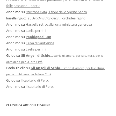
folle passione – post 2
Anonimo
su
Peristeria elata
, il fiore dello Spirito Santo
luisella rigucci
su
Arachnis flos-aeris
… orchidea ragno
Anonimo
su
Haraella retrocalla, una miniatura generosa
Anonimo
su
Laelia perrinii
Anonimo
su
Paphiopedilum
Anonimo
su
L'uva di Sant'Anna
Anonimo
su
Laelia perrinii
Guido
su
Gli Angeli di Schio
…
storia di amore, per la cultura, per le
orchidee e per la loro Città
Paola Thiella
su
Gli Angeli di Schio
…
storia di amore, per la cultura,
per le orchidee e per la loro Città
Guido
su
Il capitello di Pero.
Anonimo
su
Il capitello di Pero.
CLASSIFICA ARTICOLI E PAGINE