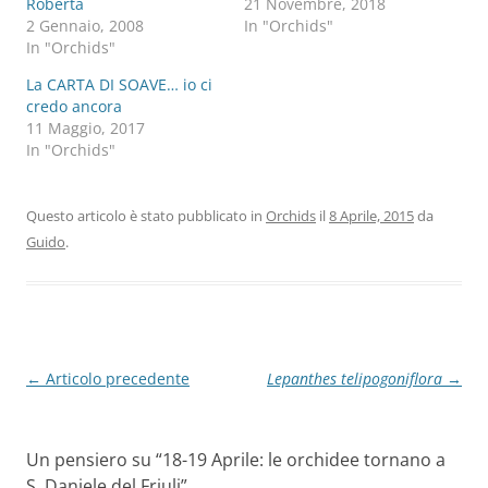
Roberta
21 Novembre, 2018
2 Gennaio, 2008
In "Orchids"
In "Orchids"
La CARTA DI SOAVE… io ci
credo ancora
11 Maggio, 2017
In "Orchids"
Questo articolo è stato pubblicato in
Orchids
il
8 Aprile, 2015
da
Guido
.
Navigazione
←
Articolo precedente
Lepanthes telipogoniflora
→
articolo
Un pensiero su “
18-19 Aprile: le orchidee tornano a
S. Daniele del Friuli
”