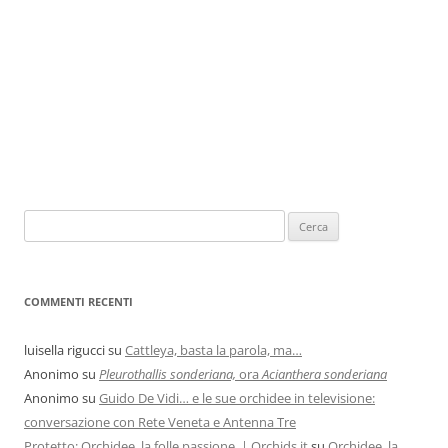
COMMENTI RECENTI
luisella rigucci
su
Cattleya, basta la parola, ma…
Anonimo
su
Pleurothallis sonderiana,
ora
Acianthera sonderiana
Anonimo
su
Guido De Vidi… e le sue orchidee in televisione:
conversazione con Rete Veneta e Antenna Tre
Protetto: Orchidee, la folle passione. | Orchids.it
su
Orchidee, la