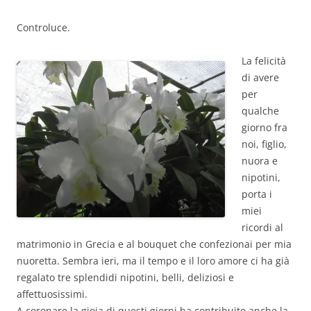
Controluce.
La felicità
di avere
per
qualche
giorno fra
noi, figlio,
nuora e
nipotini,
porta i
miei
ricordi al
matrimonio in Grecia e al bouquet che confezionai per mia
nuoretta. Sembra ieri, ma il tempo e il loro amore ci ha già
regalato tre splendidi nipotini, belli, deliziosi e
affettuosissimi.
A coronare la gioia di questi giorni ha contribuito anche la