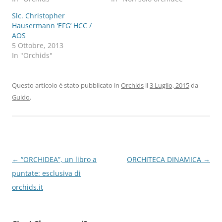
Slc. Christopher
Hausermann ‘EFG’ HCC /
AOS
5 Ottobre, 2013
In "Orchids"
Questo articolo è stato pubblicato in
Orchids
il
3 Luglio, 2015
da
Guido
.
Navigazione
←
“ORCHIDEA”, un libro a
ORCHITECA DINAMICA
→
articolo
puntate: esclusiva di
orchids.it