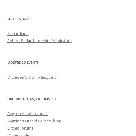
LETTERATURA
Richardiana
Robert-Bedard – orchids/bookstore
MOSTRE ED EVENTI
Orchidee Giardino Jacquard
ORCHIDS BLOGS, FORUMS, SITI
Blog orchidofilos brasil
Martine’s Orchid Garden, blog
OrchidForums
Orchidsonline