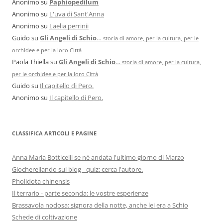
Anonimo
su
Paphiopedilum
Anonimo
su
L'uva di Sant'Anna
Anonimo
su
Laelia perrinii
Guido
su
Gli Angeli di Schio
…
storia di amore, per la cultura, per le
orchidee e per la loro Città
Paola Thiella
su
Gli Angeli di Schio
…
storia di amore, per la cultura,
per le orchidee e per la loro Città
Guido
su
Il capitello di Pero.
Anonimo
su
Il capitello di Pero.
CLASSIFICA ARTICOLI E PAGINE
Anna Maria Botticelli se nè andata l'ultimo giorno di Marzo
Giocherellando sul blog - quiz: cerca l'autore.
Pholidota chinensis
Il terrario - parte seconda: le vostre esperienze
Brassavola nodosa: signora della notte, anche lei era a Schio
Schede di coltivazione