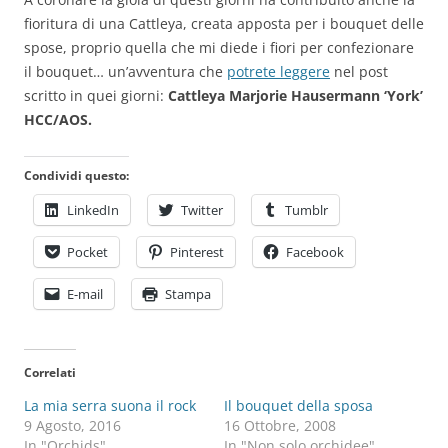
fioritura di una Cattleya, creata apposta per i bouquet delle
spose, proprio quella che mi diede i fiori per confezionare
il bouquet… un’avventura che
potrete leggere
nel post
scritto in quei giorni:
Cattleya Marjorie Hausermann ‘York’
HCC/AOS.
Condividi questo:
LinkedIn
Twitter
Tumblr
Pocket
Pinterest
Facebook
E-mail
Stampa
Correlati
La mia serra suona il rock
Il bouquet della sposa
9 Agosto, 2016
16 Ottobre, 2008
In "Orchids"
In "Non solo orchidee"