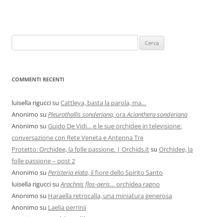
COMMENTI RECENTI
luisella rigucci
su
Cattleya, basta la parola, ma…
Anonimo
su
Pleurothallis sonderiana,
ora
Acianthera sonderiana
Anonimo
su
Guido De Vidi… e le sue orchidee in televisione:
conversazione con Rete Veneta e Antenna Tre
Protetto: Orchidee, la folle passione. | Orchids.it
su
Orchidee, la
folle passione – post 2
Anonimo
su
Peristeria elata
, il fiore dello Spirito Santo
luisella rigucci
su
Arachnis flos-aeris
… orchidea ragno
Anonimo
su
Haraella retrocalla, una miniatura generosa
Anonimo
su
Laelia perrinii