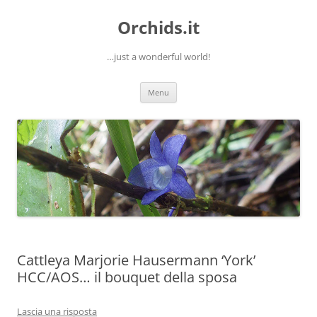
Orchids.it
…just a wonderful world!
Vai
Menu
al
contenuto
Cattleya Marjorie Hausermann ‘York’
HCC/AOS… il bouquet della sposa
Lascia una risposta