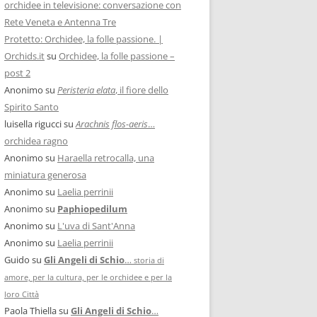
orchidee in televisione: conversazione con
Rete Veneta e Antenna Tre
Protetto: Orchidee, la folle passione. |
Orchids.it
su
Orchidee, la folle passione –
post 2
Anonimo
su
Peristeria elata
, il fiore dello
Spirito Santo
luisella rigucci
su
Arachnis flos-aeris
…
orchidea ragno
Anonimo
su
Haraella retrocalla, una
miniatura generosa
Anonimo
su
Laelia perrinii
Anonimo
su
Paphiopedilum
Anonimo
su
L'uva di Sant'Anna
Anonimo
su
Laelia perrinii
Guido
su
Gli Angeli di Schio
…
storia di
amore, per la cultura, per le orchidee e per la
loro Città
Paola Thiella
su
Gli Angeli di Schio
…