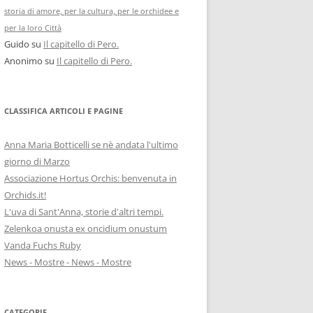
storia di amore, per la cultura, per le orchidee e
per la loro Città
Guido
su
Il capitello di Pero.
Anonimo
su
Il capitello di Pero.
CLASSIFICA ARTICOLI E PAGINE
Anna Maria Botticelli se nè andata l'ultimo
giorno di Marzo
Associazione Hortus Orchis: benvenuta in
Orchids.it!
L'uva di Sant'Anna, storie d'altri tempi.
Zelenkoa onusta ex oncidium onustum
Vanda Fuchs Ruby
News - Mostre - News - Mostre
CATEGORIE