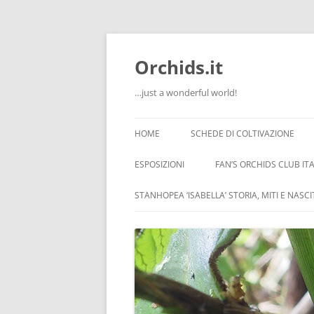
Orchids.it
…just a wonderful world!
HOME
SCHEDE DI COLTIVAZIONE
INFO
ESPOSIZIONI
FAN’S ORCHIDS CLUB ITA
LA SERRA DI GUIDO
STANHOPEA ‘ISABELLA’ STORIA, MITI E NASC