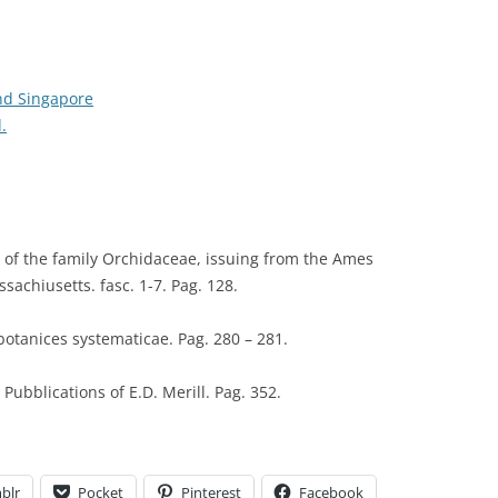
nd Singapore
.
s of the family Orchidaceae, issuing from the Ames
achiusetts. fasc. 1-7. Pag. 128.
otanices systematicae. Pag. 280 – 281.
 Pubblications of E.D. Merill. Pag. 352.
blr
Pocket
Pinterest
Facebook