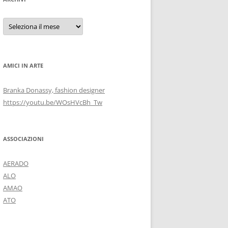
Archivi
AMICI IN ARTE
Branka Donassy, fashion designer
https://youtu.be/WOsHVcBh_Tw
ASSOCIAZIONI
AERADO
ALO
AMAO
ATO