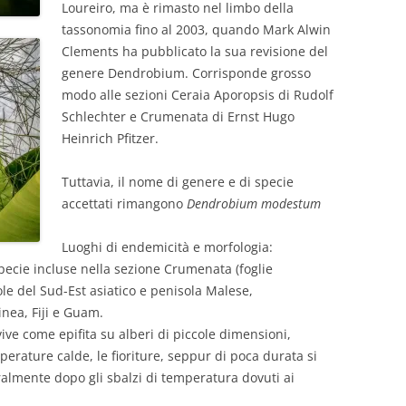
Loureiro, ma è rimasto nel
limbo della
tassonomia fino al 2003, quando Mark Alwin
Clements ha pubblicato la sua revisione del
genere Dendrobium. Corrisponde grosso
modo alle sezioni Ceraia Aporopsis di Rudolf
Schlechter e Crumenata di Ernst Hugo
Heinrich Pfitzer.
Tuttavia, il nome di genere e di specie
accettati rimangono
Dendrobium modestum
Luoghi di endemicità e morfologia:
pecie incluse nella sezione Crumenata (foglie
ole del Sud-Est asiatico e penisola Malese,
nea, Fiji e Guam.
ive come epifita su alberi di piccole dimensioni,
perature calde, le fioriture, seppur di poca durata si
ralmente dopo gli sbalzi di temperatura dovuti ai