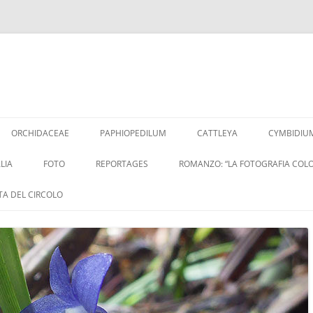
Vai
al
ORCHIDACEAE
PAPHIOPEDILUM
CATTLEYA
CYMBIDIU
contenuto
LIA
FOTO
REPORTAGES
ROMANZO: “LA FOTOGRAFIA COLO
ITA DEL CIRCOLO