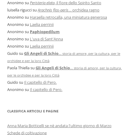
Anonimo
su
Peristeria elata
, il fiore dello Spirito Santo
luisella rigucci
su
Arachnis flos-aeris
… orchidea ragno
Anonimo
su
Haraella retrocalla, una miniatura generosa
Anonimo
su
Laelia perrinii
Anonimo
su
Paphiopedilum
Anonimo
su
L'uva di Sant'Anna
Anonimo
su
Laelia perrinii
Guido
su
Gli Angeli di Schio
…
storia di amore, per la cultura, per le
orchidee e per la loro Città
Paola Thiella
su
Gli Angeli di Schio
…
storia di amore, per la cultura,
per le orchidee e per la loro Città
Guido
su
Il capitello di Pero.
Anonimo
su
Il capitello di Pero.
CLASSIFICA ARTICOLI E PAGINE
Anna Maria Botticelli se nè andata l'ultimo giorno di Marzo
Schede di coltivazione