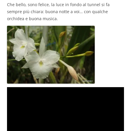
Che bello, sono felice, la luce in fondo al tunnel si fa
sempre più chiara: buona notte a voi… con qualche
orchidea e buona musica.