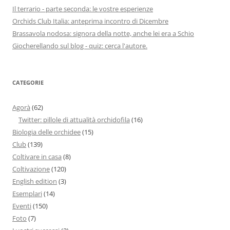
Il terrario - parte seconda: le vostre esperienze
Orchids Club Italia: anteprima incontro di Dicembre
Brassavola nodosa: signora della notte, anche lei era a Schio
Giocherellando sul blog - quiz: cerca l'autore.
CATEGORIE
Agorà
(62)
Twitter: pillole di attualità orchidofila
(16)
Biologia delle orchidee
(15)
Club
(139)
Coltivare in casa
(8)
Coltivazione
(120)
English edition
(3)
Esemplari
(14)
Eventi
(150)
Foto
(7)