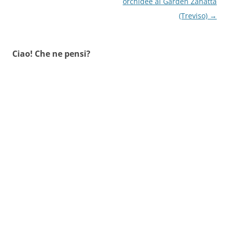
articolo
orchidee al Garden Zanatta
(Treviso)
→
Ciao! Che ne pensi?